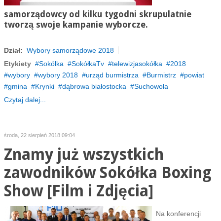
samorządowcy od kilku tygodni skrupulatnie
tworzą swoje kampanie wyborcze.
Dział:
Wybory samorządowe 2018
Etykiety
Sokółka
SokółkaTv
telewizjasokółka
2018
wybory
wybory 2018
urząd burmistrza
Burmistrz
powiat
gmina
Krynki
dąbrowa białostocka
Suchowola
Czytaj dalej...
środa, 22 sierpień 2018 09:04
Znamy już wszystkich
zawodników Sokółka Boxing
Show [Film i Zdjęcia]
Na konferencji