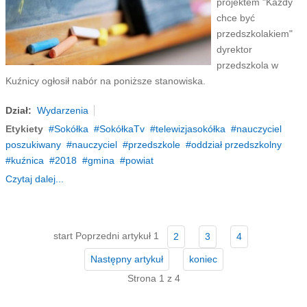
projektem "Każdy
chce być
przedszkolakiem"
dyrektor
przedszkola w
Kuźnicy ogłosił nabór na poniższe stanowiska.
Dział:
Wydarzenia
Etykiety
Sokółka
SokółkaTv
telewizjasokółka
nauczyciel
poszukiwany
nauczyciel
przedszkole
oddział przedszkolny
kuźnica
2018
gmina
powiat
Czytaj dalej...
start
Poprzedni artykuł
1
2
3
4
Następny artykuł
koniec
Strona 1 z 4