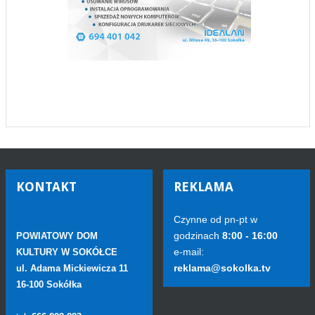
KONTAKT
REKLAMA
Czynne od pn-pt w
godzinach
8:00 - 16:00
POWIATOWY DOM
e-mail:
KULTURY W SOKÓŁCE
reklama@sokolka.tv
ul. Adama Mickiewicza 11
16-100 Sokółka