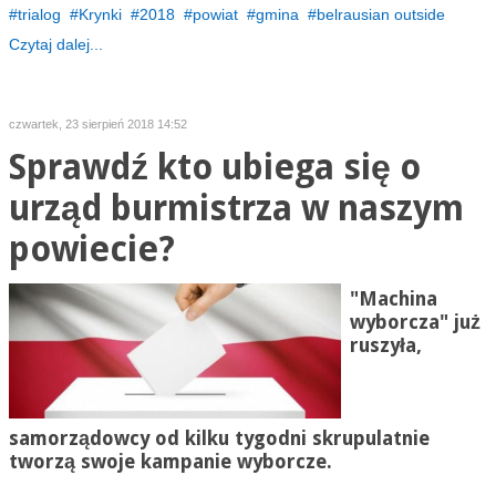
trialog
Krynki
2018
powiat
gmina
belrausian outside
Czytaj dalej...
czwartek, 23 sierpień 2018 14:52
Sprawdź kto ubiega się o
urząd burmistrza w naszym
powiecie?
"Machina
wyborcza" już
ruszyła,
samorządowcy od kilku tygodni skrupulatnie
tworzą swoje kampanie wyborcze.