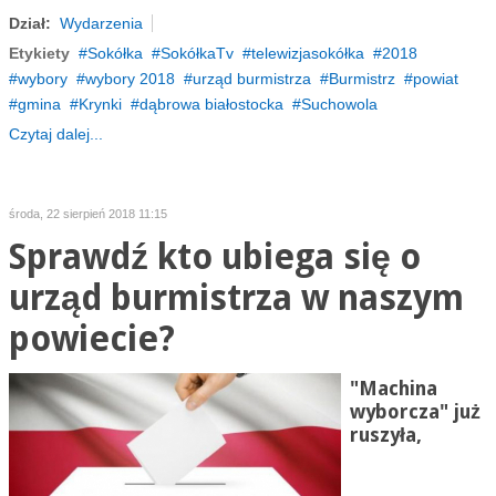
Dział:
Wydarzenia
Etykiety
Sokółka
SokółkaTv
telewizjasokółka
2018
wybory
wybory 2018
urząd burmistrza
Burmistrz
powiat
gmina
Krynki
dąbrowa białostocka
Suchowola
Czytaj dalej...
środa, 22 sierpień 2018 11:15
Sprawdź kto ubiega się o
urząd burmistrza w naszym
powiecie?
"Machina
wyborcza" już
ruszyła,