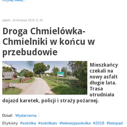
piątek, 16 listopad 2018 11:40
Droga Chmielówka-
Chmielniki w końcu w
przebudowie
Mieszkańcy
czekali na
nowy asfalt
długie lata.
Trasa
utrudniała
dojazd karetek, policji i straży pożarnej.
Dział:
Wydarzenia
Etykiety
sokólka
sokólkatv
telewizjasokolka
2018
listopad