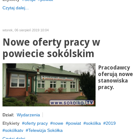
Czytaj dalej...
wtorek, 06 sierpień 2019 10:04
Nowe oferty pracy w
powiecie sokólskim
Pracodawcy
oferują nowe
stanowiska
pracy.
Dział:
Wydarzenia
Etykiety
oferty pracy
nowe
powiat
sokólka
2019
sokólkatv
Telewizja Sokółka
Czytaj dalej...