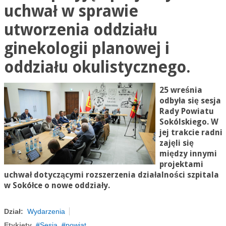
uchwał w sprawie
utworzenia oddziału
ginekologii planowej i
oddziału okulistycznego.
25 wreśnia
odbyła się sesja
Rady Powiatu
Sokólskiego. W
jej trakcie radni
zajęli się
między innymi
projektami
uchwał dotyczącymi rozszerzenia działalności szpitala
w Sokółce o nowe oddziały.
Dział:
Wydarzenia
Etykiety
Sesja
powiat