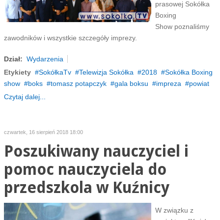
prasowej Sokółka
Boxing
Show poznaliśmy
zawodników i wszystkie szczegóły imprezy.
Dział:
Wydarzenia
Etykiety
SokółkaTv
Telewizja Sokółka
2018
Sokółka Boxing
show
boks
tomasz potapczyk
gala boksu
impreza
powiat
Czytaj dalej...
czwartek, 16 sierpień 2018 18:00
Poszukiwany nauczyciel i
pomoc nauczyciela do
przedszkola w Kuźnicy
W związku z