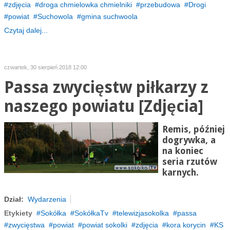
zdjęcia
droga chmielowka chmielniki
przebudowa
Drogi
powiat
Suchowola
gmina suchwoola
Czytaj dalej...
czwartek, 30 sierpień 2018 12:00
Passa zwycięstw piłkarzy z
naszego powiatu [Zdjęcia]
Remis, później
dogrywka, a
na koniec
seria rzutów
karnych.
Dział:
Wydarzenia
Etykiety
Sokółka
SokółkaTv
telewizjasokolka
passa
zwycięstwa
powiat
powiat sokolki
zdjęcia
kora korycin
KS