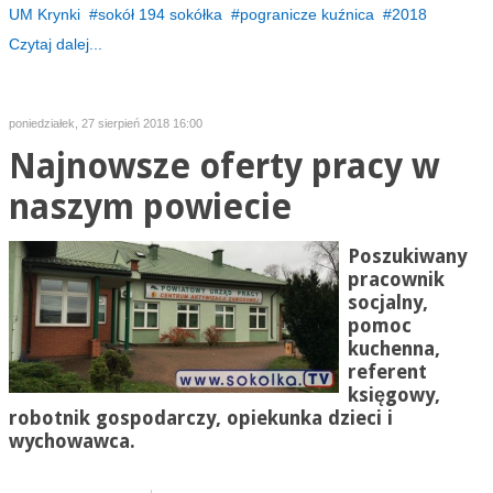
UM Krynki
sokół 194 sokółka
pogranicze kuźnica
2018
Czytaj dalej...
poniedziałek, 27 sierpień 2018 16:00
Najnowsze oferty pracy w
naszym powiecie
Poszukiwany
pracownik
socjalny,
pomoc
kuchenna,
referent
księgowy,
robotnik gospodarczy, opiekunka dzieci i
wychowawca.