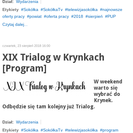
Dział:
Wydarzenia
Etykiety
Sokółka
SokółkaTv
telewizjasokółka
najnowsze
oferty pracy
powiat
oferta pracy
2018
sierpień
PUP
Czytaj dalej...
czwartek, 23 sierpień 2018 16:00
XIX Trialog w Krynkach
[Program]
W weekend
warto się
wybrać do
Krynek.
Odbędzie się tam kolejny już Trialog.
Dział:
Wydarzenia
Etykiety
Sokółka
SokółkaTv
telewizjasokółka
program