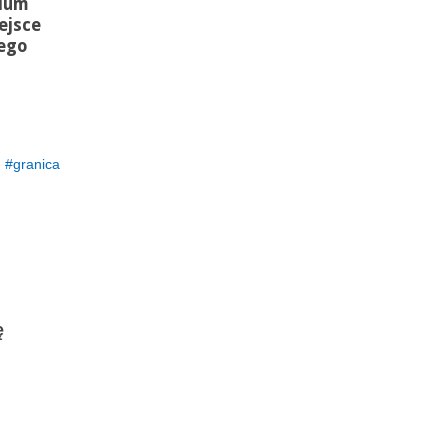
rium
ejsce
zego
granica
ę