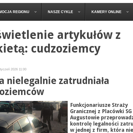
MOCJA REGIONU
NASZE CYKLE
KAMERY ONLINE
wietlenie artykułów z
kietą: cudzoziemcy
styczeń 2026 11:00
a nielegalnie zatrudniała
zoziemców
Funkcjonariusze Straży
Granicznej z Placówki SG
Augustowie przeprowadz
kontrolę legalności zatr
w jednej z firm, która ni