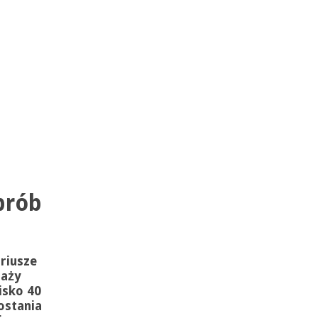
prób
riusze
raży
isko 40
ostania