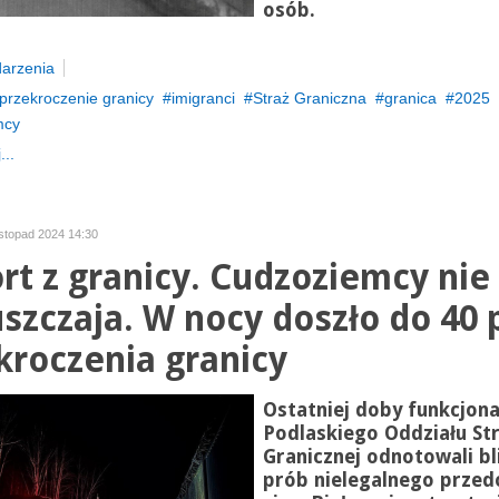
osób.
arzenia
przekroczenie granicy
imigranci
Straż Graniczna
granica
2025
mcy
...
istopad 2024 14:30
rt z granicy. Cudzoziemcy nie
szczaja. W nocy doszło do 40 
kroczenia granicy
Ostatniej doby funkcjona
Podlaskiego Oddziału St
Granicznej odnotowali bl
prób nielegalnego przed