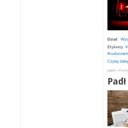
Dział:
Wyd
Etykiety
cudzozie
Czytaj dalej
piątek, 14 wrz
Padł