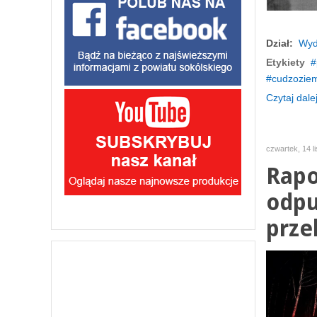
Dział:
Wyd
Etykiety
cudzozie
Czytaj dalej
czwartek, 14 l
Rapo
odpu
prze