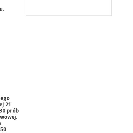
u.
iego
ej 21
130 prób
twowej.
h
 50