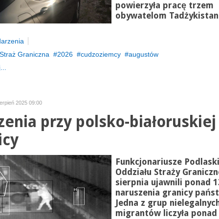
powierzyła pracę trzem
obywatelom Tadżykistan
arzenia
Straż Graniczna
2026
cudzoziemcy
augustów
...
ierpień 2025 09:00
zenia przy polsko-białoruskiej
icy
Funkcjonariusze Podlask
Oddziału Straży Graniczn
sierpnia ujawnili ponad 
naruszenia granicy pańs
Jedna z grup nielegalnyc
migrantów liczyła ponad