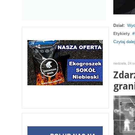
Dział:
Wyd
Etykiety
Czytaj dalej
niedziela, 24 s
Zdar
gran