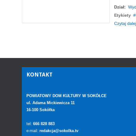
Dział:
Wyd
Etykiety
Czytaj dalej
KONTAKT
POWIATOWY DOM KULTURY W SOKÓŁCE
ul. Adama Mickiewicza 11
16-100 Sokółka
tel:
666 828 883
e-mail:
redakcja@sokolka.tv