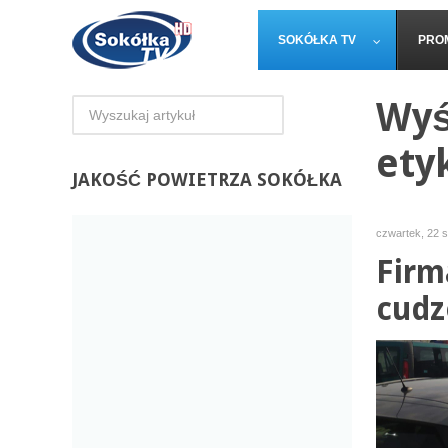
SOKÓŁKA TV
PRO
Wyś
ety
JAKOŚĆ
POWIETRZA SOKÓŁKA
czwartek, 22 
Firm
cud