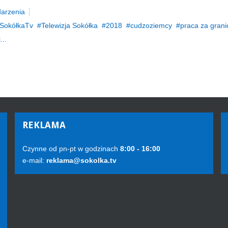
arzenia
SokółkaTv
Telewizja Sokółka
2018
cudzoziemcy
praca za grani
...
REKLAMA
Czynne od pn-pt w godzinach
8:00 - 16:00
e-mail:
reklama@sokolka.tv