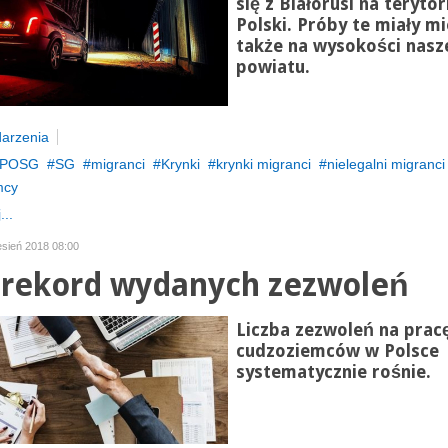
się z Białorusi na teryto
Polski. Próby te miały mi
także na wysokości nas
powiatu.
arzenia
POSG
SG
migranci
Krynki
krynki migranci
nielegalni migranci
mcy
...
esień 2018 08:00
 rekord wydanych zezwoleń
Liczba zezwoleń na prac
cudzoziemców w Polsce
systematycznie rośnie.