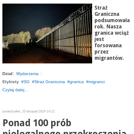
Straż
Graniczna
podsumowała
rok. Nasza
granica wciąż
jest
forsowana
przez
migrantów.
Dział:
Wydarzenia
Etykiety
SG
Straż Graniczna
granica
migranci
Czytaj dalej...
poniedziałek, 25 listopad 2024 14:21
Ponad 100 prób