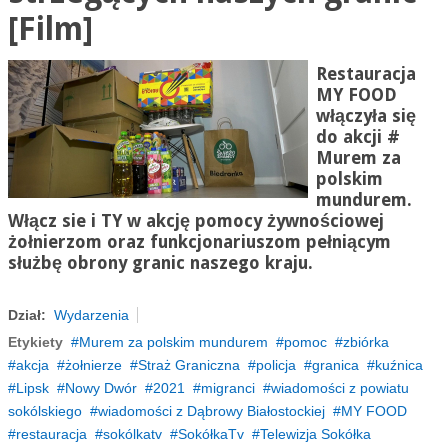
[Film]
Restauracja
MY FOOD
włączyła się
do akcji #
Murem za
polskim
mundurem.
Włącz
sie
i TY w akcję pomocy żywnościowej
żołnierzom oraz funkcjonariuszom pełniącym
służbę obrony granic naszego kraju.
Dział:
Wydarzenia
Etykiety
Murem za polskim mundurem
pomoc
zbiórka
akcja
żołnierze
Straż Graniczna
policja
granica
kuźnica
Lipsk
Nowy Dwór
2021
migranci
wiadomości z powiatu
sokólskiego
wiadomości z Dąbrowy Białostockiej
MY FOOD
restauracja
sokólkatv
SokółkaTv
Telewizja Sokółka