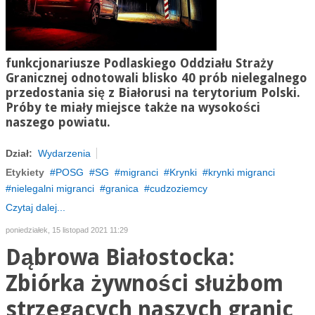
funkcjonariusze Podlaskiego Oddziału Straży
Granicznej odnotowali blisko 40 prób nielegalnego
przedostania się z Białorusi na terytorium Polski.
Próby te miały miejsce także na wysokości
naszego powiatu.
Dział:
Wydarzenia
Etykiety
POSG
SG
migranci
Krynki
krynki migranci
nielegalni migranci
granica
cudzoziemcy
Czytaj dalej...
poniedziałek, 15 listopad 2021 11:29
Dąbrowa Białostocka:
Zbiórka żywności służbom
strzegących naszych granic