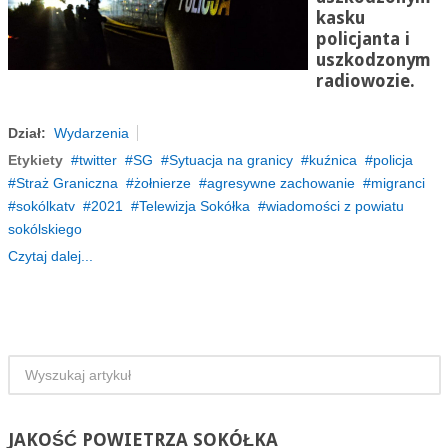
kasku
policjanta i
uszkodzonym
radiowozie.
Dział:
Wydarzenia
Etykiety
twitter
SG
Sytuacja na granicy
kuźnica
policja
Straż Graniczna
żołnierze
agresywne zachowanie
migranci
sokólkatv
2021
Telewizja Sokółka
wiadomości z powiatu
sokólskiego
Czytaj dalej...
JAKOŚĆ
POWIETRZA SOKÓŁKA