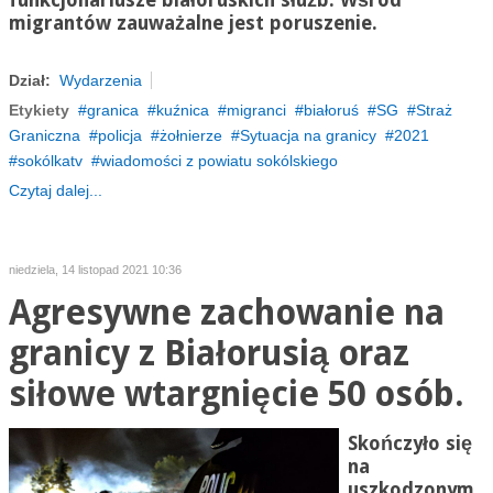
funkcjonariusze białoruskich służb. Wśród
migrantów zauważalne jest poruszenie.
Dział:
Wydarzenia
Etykiety
granica
kuźnica
migranci
białoruś
SG
Straż
Graniczna
policja
żołnierze
Sytuacja na granicy
2021
sokólkatv
wiadomości z powiatu sokólskiego
Czytaj dalej...
niedziela, 14 listopad 2021 10:36
Agresywne zachowanie na
granicy z Białorusią oraz
siłowe wtargnięcie 50 osób.
Skończyło się
na
uszkodzonym