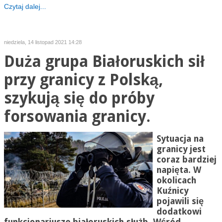
Czytaj dalej...
niedziela, 14 listopad 2021 14:28
Duża grupa Białoruskich sił
przy granicy z Polską,
szykują się do próby
forsowania granicy.
Sytuacja na
granicy jest
coraz bardziej
napięta. W
okolicach
Kuźnicy
pojawili się
dodatkowi