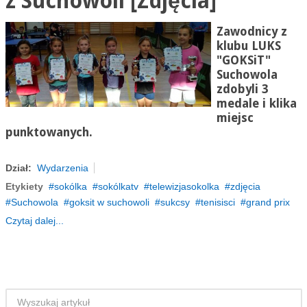
z Suchowoli [Zdjęcia]
Zawodnicy z
klubu LUKS
"GOKSiT"
Suchowola
zdobyli 3
medale i klika
miejsc
punktowanych.
Dział:
Wydarzenia
Etykiety
sokólka
sokólkatv
telewizjasokolka
zdjęcia
Suchowola
goksit w suchowoli
sukcsy
tenisisci
grand prix
Czytaj dalej...