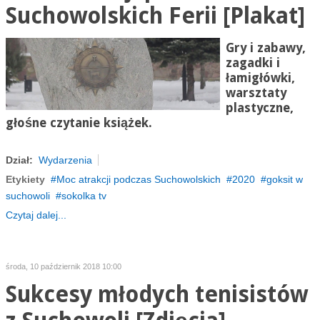
Suchowolskich Ferii [Plakat]
Gry i zabawy,
zagadki i
łamigłówki,
warsztaty
plastyczne,
głośne czytanie książek.
Dział:
Wydarzenia
Etykiety
Moc atrakcji podczas Suchowolskich
2020
goksit w
suchowoli
sokolka tv
Czytaj dalej...
środa, 10 październik 2018 10:00
Sukcesy młodych tenisistów