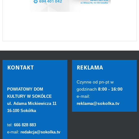
KONTAKT
REKLAMA
Czynne od pn-pt w
godzinach
8:00 - 16:00
POWIATOWY DOM
e-mail:
KULTURY W SOKÓŁCE
reklama@sokolka.tv
ul. Adama Mickiewicza 11
16-100 Sokółka
tel:
666 828 883
e-mail:
redakcja@sokolka.tv