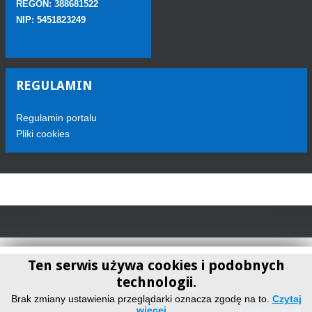
REGON: 388681522
NIP: 5451823249
REGULAMIN
Regulamin portalu
Pliki cookies
Ten serwis używa cookies i podobnych
technologii.
Telewizja Sokółka
Brak zmiany ustawienia przeglądarki oznacza zgodę na to.
Czytaj
więcej…
Back to top