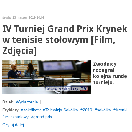
środa, 13 marzec 2019 10:09
IV Turniej Grand Prix Krynek
w tenisie stołowym [Film,
Zdjęcia]
Zwodnicy
rozegrali
kolejną rundę
turnieju.
Dział:
Wydarzenia
Etykiety
sokólkatv
Telewizja Sokółka
2019
sokólka
Krynki
tenis stołowy
grand prix
Czytaj dalej...