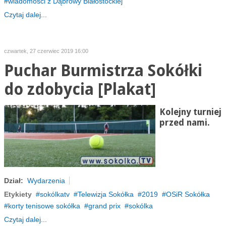
wiadomości z Dąbrowy Białostockiej
Czytaj dalej...
czwartek, 27 czerwiec 2019 16:00
Puchar Burmistrza Sokółki
do zdobycia [Plakat]
Kolejny turniej
przed nami.
Dział:
Wydarzenia
Etykiety
sokólkatv
Telewizja Sokółka
2019
OSiR Sokółka
korty tenisowe sokółka
grand prix
sokólka
Czytaj dalej...