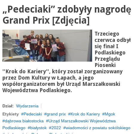
„Pedeciaki” zdobyły nagrodę
Grand Prix [Zdjęcia]
Trzeciego
czerwca odbył
się finał I
Podlaskiego
Przeglądu
Piosenki
''Krok do Kariery'', który został zorganizowany
przez Dom Kultury w Łapach, a jego
współorganizatorem był Urząd Marszałkowski
Województwa Podlaskiego.
Dział:
Wydarzenia
Etykiety
Pedeciaki
grand prix
Krok do Kariery
Mgok
dąbrowa białostocka
Urząd Marszałkowski Województwa
Podlaskiego
białystok
2022
wiadomości z powiatu sokólskiego