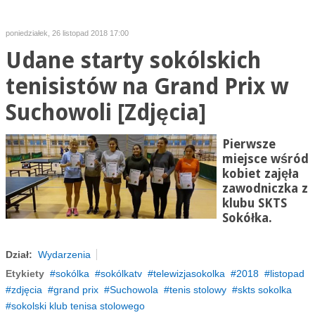
poniedziałek, 26 listopad 2018 17:00
Udane starty sokólskich
tenisistów na Grand Prix w
Suchowoli [Zdjęcia]
Pierwsze
miejsce wśród
kobiet zajęła
zawodniczka z
klubu SKTS
Sokółka.
Dział:
Wydarzenia
Etykiety
sokólka
sokólkatv
telewizjasokolka
2018
listopad
zdjęcia
grand prix
Suchowola
tenis stolowy
skts sokolka
sokolski klub tenisa stolowego