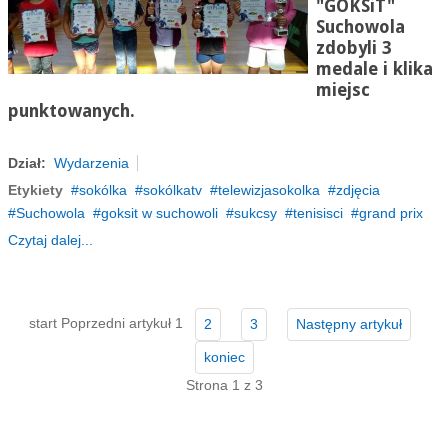
"GOKSiT"
Suchowola
zdobyli 3
medale i klika
miejsc
punktowanych.
Dział:
Wydarzenia
Etykiety
sokólka
sokólkatv
telewizjasokolka
zdjęcia
Suchowola
goksit w suchowoli
sukcsy
tenisisci
grand prix
Czytaj dalej...
start
Poprzedni artykuł
1
2
3
Następny artykuł
koniec
Strona 1 z 3