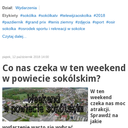
Dział:
Wydarzenia
Etykiety
sokólka
sokólkatv
telewijzaoskolka
2018
pazdiernik
grand prix
tenis ziemny
zdjęcia
sport
osir
sokolka
osrodek sportu i rekreacji w sokolce
Czytaj dalej...
piątek, 12 październik 2018 14:00
Co nas czeka w ten weekend
w powiecie sokólskim?
W ten
weekend
czeka nas moc
atrakcji.
Sprawdź na
jakie
wydarzenie warto się wybrać.