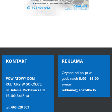
KONTAKT
REKLAMA
Czynne od pn-pt w
godzinach
8:00 - 16:00
POWIATOWY DOM
e-mail:
KULTURY W SOKÓŁCE
reklama@sokolka.tv
ul. Adama Mickiewicza 11
16-100 Sokółka
tel:
666 828 883