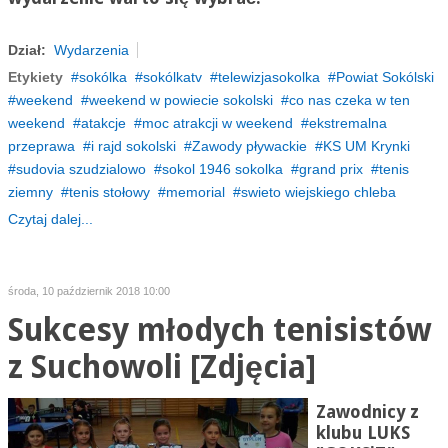
Dział:
Wydarzenia
Etykiety
sokólka
sokólkatv
telewizjasokolka
Powiat Sokólski
weekend
weekend w powiecie sokolski
co nas czeka w ten
weekend
atakcje
moc atrakcji w weekend
ekstremalna
przeprawa
i rajd sokolski
Zawody pływackie
KS UM Krynki
sudovia szudzialowo
sokol 1946 sokolka
grand prix
tenis
ziemny
tenis stołowy
memorial
swieto wiejskiego chleba
Czytaj dalej...
środa, 10 październik 2018 10:00
Sukcesy młodych tenisistów
z Suchowoli [Zdjęcia]
Zawodnicy z
klubu LUKS