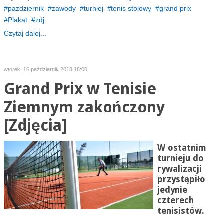
pazdziernik
zawody
turniej
tenis stolowy
grand prix
Plakat
zdj
Czytaj dalej...
wtorek, 16 październik 2018 18:00
Grand Prix w Tenisie
Ziemnym zakończony
[Zdjęcia]
W ostatnim
turnieju do
rywalizacji
przystąpiło
jedynie
czterech
tenisistów.