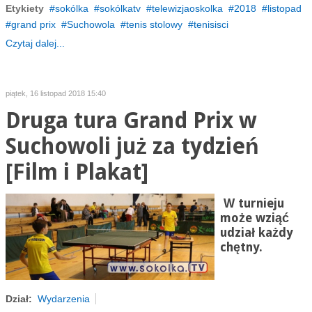
Etykiety
sokólka
sokólkatv
telewizjaoskolka
2018
listopad
grand prix
Suchowola
tenis stolowy
tenisisci
Czytaj dalej...
piątek, 16 listopad 2018 15:40
Druga tura Grand Prix w
Suchowoli już za tydzień
[Film i Plakat]
W turnieju
może wziąć
udział każdy
chętny.
Dział:
Wydarzenia