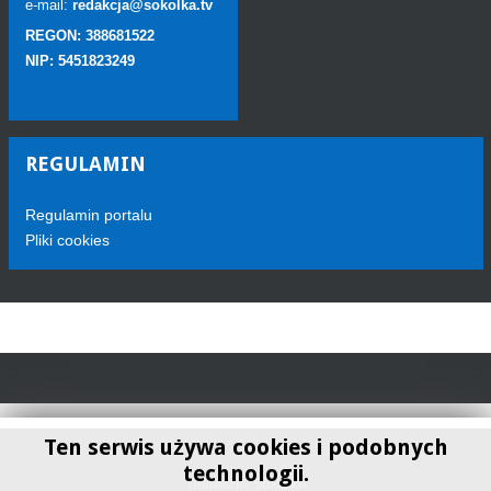
e-mail:
redakcja@sokolka.tv
REGON: 388681522
NIP: 5451823249
REGULAMIN
Regulamin portalu
Pliki cookies
Ten serwis używa cookies i podobnych
technologii.
Telewizja Sokółka