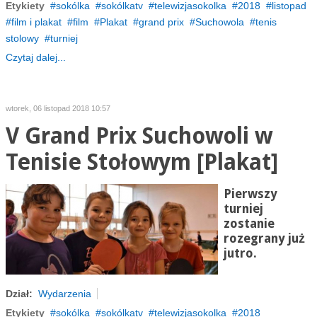
Etykiety
sokólka
sokólkatv
telewizjasokolka
2018
listopad
film i plakat
film
Plakat
grand prix
Suchowola
tenis
stolowy
turniej
Czytaj dalej...
wtorek, 06 listopad 2018 10:57
V Grand Prix Suchowoli w
Tenisie Stołowym [Plakat]
Pierwszy
turniej
zostanie
rozegrany już
jutro.
Dział:
Wydarzenia
Etykiety
sokólka
sokólkatv
telewizjasokolka
2018