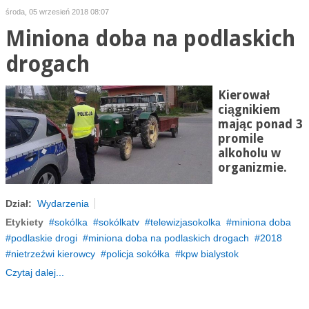
środa, 05 wrzesień 2018 08:07
Miniona doba na podlaskich
drogach
Kierował
ciągnikiem
mając ponad 3
promile
alkoholu w
organizmie.
Dział:
Wydarzenia
Etykiety
sokólka
sokólkatv
telewizjasokolka
miniona doba
podlaskie drogi
miniona doba na podlaskich drogach
2018
nietrzeźwi kierowcy
policja sokółka
kpw bialystok
Czytaj dalej...