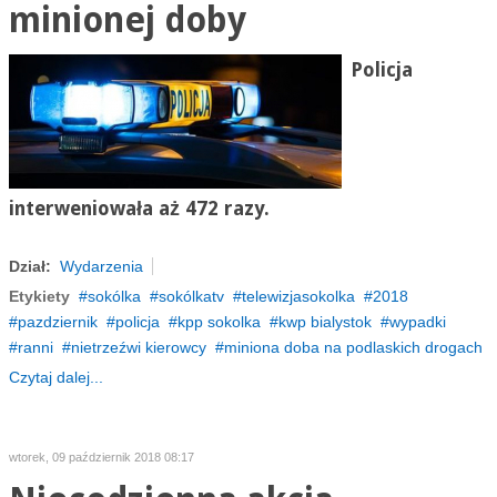
minionej doby
Policja
interweniowała aż 472 razy.
Dział:
Wydarzenia
Etykiety
sokólka
sokólkatv
telewizjasokolka
2018
pazdziernik
policja
kpp sokolka
kwp bialystok
wypadki
ranni
nietrzeźwi kierowcy
miniona doba na podlaskich drogach
Czytaj dalej...
wtorek, 09 październik 2018 08:17