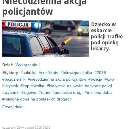
Niecodzienna akcja
policjantów
Dziecko w
eskorcie
policji trafiło
pod opiekę
lekarzy.
Dział:
Wydarzenia
Etykiety
sokólka
sokólkatv
telewizjasokolka
2018
pazdziernik
niecodzienna akcja policjantów
policja
kwp
bialystok
kpp sokolka
bialystok
suwalki
eskorta policji
wypadki drogowe
ranni
podlaskie drogi
miniona doba
miniona doba na podlaskich drogach
Czytaj dalej...
czwartek, 27 wrzesień 2018 08:32