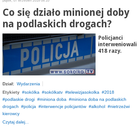
piątek, 07 wrzesień 2018 08:10
Co się działo minionej doby
na podlaskich drogach?
Policjanci
interweniowali
418 razy.
Dział:
Wydarzenia
Etykiety
sokólka
sokólkatv
telewizjasokolka
2018
podlaskie drogi
miniona doba
miniona doba na podlaskich
drogach
policja
interwencje policjantów
alkohol
nietrzeźwi
kierowcy
Czytaj dalej...