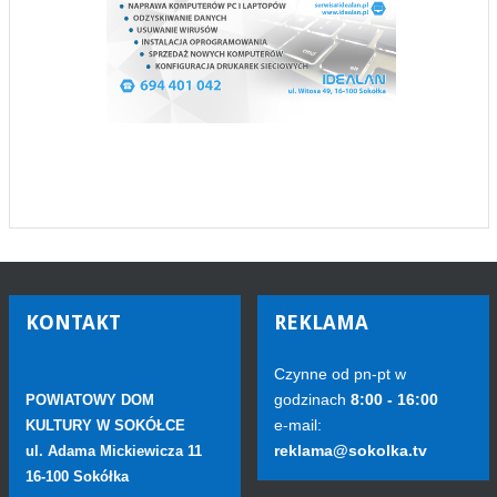
KONTAKT
REKLAMA
Czynne od pn-pt w
godzinach
8:00 - 16:00
POWIATOWY DOM
e-mail:
KULTURY W SOKÓŁCE
reklama@sokolka.tv
ul. Adama Mickiewicza 11
16-100 Sokółka