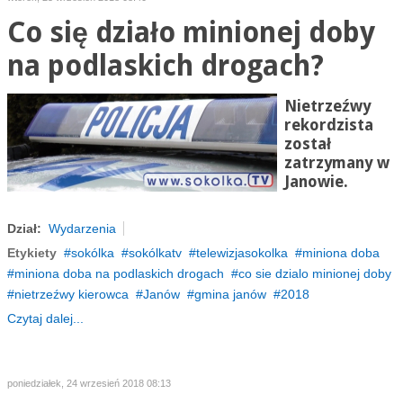
Co się działo minionej doby
na podlaskich drogach?
Nietrzeźwy
rekordzista
został
zatrzymany w
Janowie.
Dział:
Wydarzenia
Etykiety
sokólka
sokólkatv
telewizjasokolka
miniona doba
miniona doba na podlaskich drogach
co sie dzialo minionej doby
nietrzeźwy kierowca
Janów
gmina janów
2018
Czytaj dalej...
poniedziałek, 24 wrzesień 2018 08:13