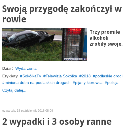
Swoją przygodę zakończył w
rowie
Trzy promile
alkoholi
zrobiły swoje.
Dział:
Wydarzenia
Etykiety
SokółkaTv
Telewizja Sokółka
2018
podlaskie drogi
miniona doba na podlaskich drogach
pijany kierowca
policja
Czytaj dalej...
czwartek, 18 październik 2018 08:09
2 wypadki i 3 osoby ranne