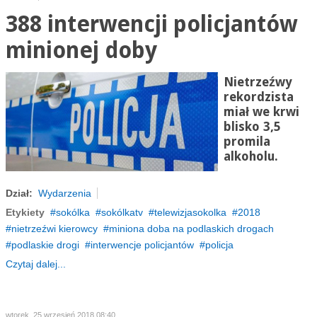
388 interwencji policjantów
minionej doby
Nietrzeźwy
rekordzista
miał we krwi
blisko 3,5
promila
alkoholu.
Dział:
Wydarzenia
Etykiety
sokólka
sokólkatv
telewizjasokolka
2018
nietrzeźwi kierowcy
miniona doba na podlaskich drogach
podlaskie drogi
interwencje policjantów
policja
Czytaj dalej...
wtorek, 25 wrzesień 2018 08:40