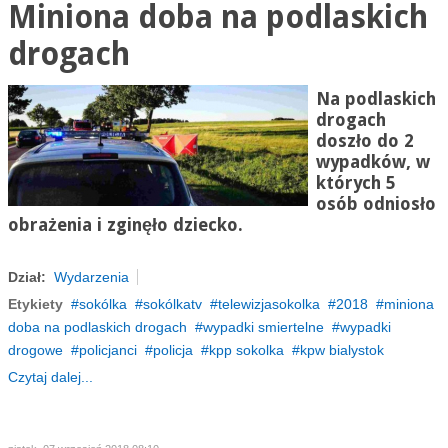
Miniona doba na podlaskich
drogach
Na podlaskich
drogach
doszło do 2
wypadków, w
których 5
osób odniosło
obrażenia i zginęło dziecko.
Dział:
Wydarzenia
Etykiety
sokólka
sokólkatv
telewizjasokolka
2018
miniona
doba na podlaskich drogach
wypadki smiertelne
wypadki
drogowe
policjanci
policja
kpp sokolka
kpw bialystok
Czytaj dalej...