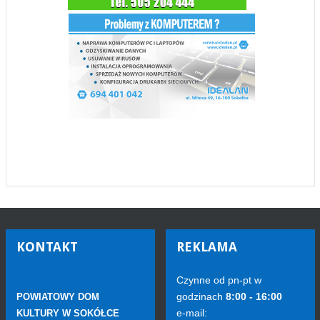
KONTAKT
REKLAMA
Czynne od pn-pt w
godzinach
8:00 - 16:00
POWIATOWY DOM
e-mail:
KULTURY W SOKÓŁCE