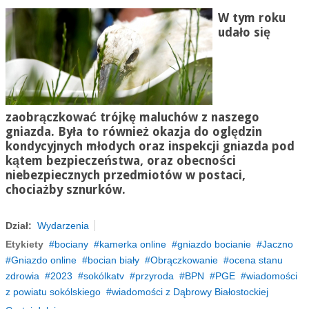
W tym roku
udało się
zaobrączkować trójkę maluchów z naszego
gniazda. Była to również okazja do oględzin
kondycyjnych młodych oraz inspekcji gniazda pod
kątem bezpieczeństwa, oraz obecności
niebezpiecznych przedmiotów w postaci,
chociażby sznurków.
Dział:
Wydarzenia
Etykiety
bociany
kamerka online
gniazdo bocianie
Jaczno
Gniazdo online
bocian biały
Obrączkowanie
ocena stanu
zdrowia
2023
sokólkatv
przyroda
BPN
PGE
wiadomości
z powiatu sokólskiego
wiadomości z Dąbrowy Białostockiej