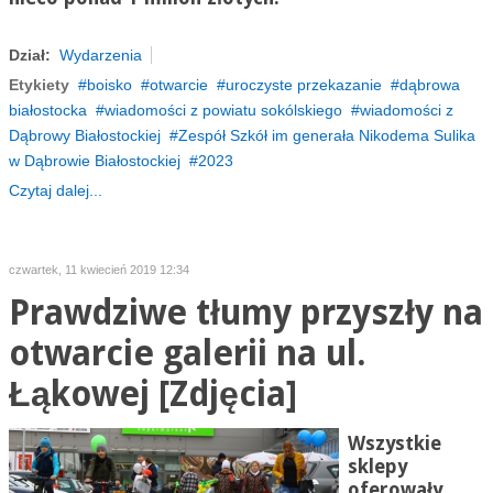
Dział:
Wydarzenia
Etykiety
boisko
otwarcie
uroczyste przekazanie
dąbrowa
białostocka
wiadomości z powiatu sokólskiego
wiadomości z
Dąbrowy Białostockiej
Zespół Szkół im generała Nikodema Sulika
w Dąbrowie Białostockiej
2023
Czytaj dalej...
czwartek, 11 kwiecień 2019 12:34
Prawdziwe tłumy przyszły na
otwarcie galerii na ul.
Łąkowej [Zdjęcia]
Wszystkie
sklepy
oferowały