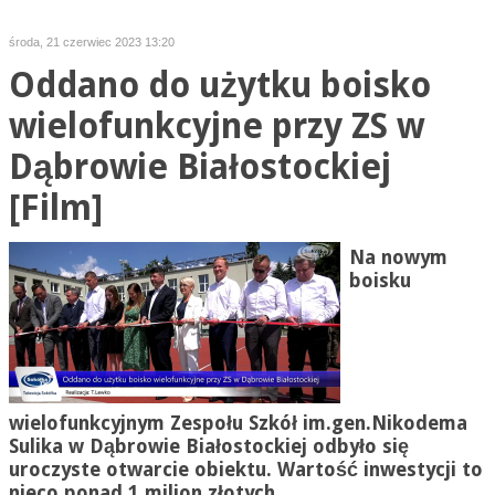
środa, 21 czerwiec 2023 13:20
Oddano do użytku boisko
wielofunkcyjne przy ZS w
Dąbrowie Białostockiej
[Film]
Na nowym
boisku
wielofunkcyjnym Zespołu Szkół im.gen.
Nikodema
Sulika w Dąbrowie Białostockiej odbyło się
uroczyste otwarcie obiektu. Wartość inwestycji to
nieco ponad 1 milion złotych.