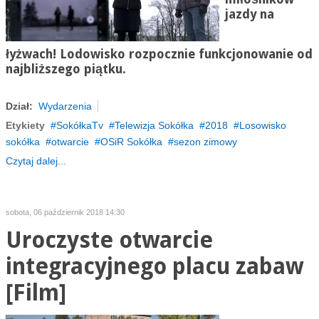
jazdy na
łyżwach! Lodowisko rozpocznie funkcjonowanie od
najbliższego piątku.
Dział:
Wydarzenia
Etykiety
SokółkaTv
Telewizja Sokółka
2018
Losowisko
sokółka
otwarcie
OSiR Sokółka
sezon zimowy
Czytaj dalej...
sobota, 06 październik 2018 14:30
Uroczyste otwarcie
integracyjnego placu zabaw
[Film]