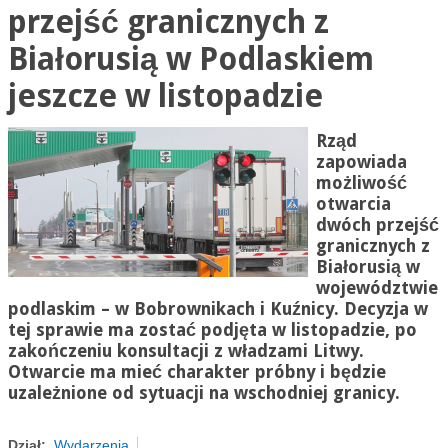
przejść granicznych z
Białorusią w Podlaskiem
jeszcze w listopadzie
Rząd
zapowiada
możliwość
otwarcia
dwóch przejść
granicznych z
Białorusią w
województwie
podlaskim – w Bobrownikach i Kuźnicy. Decyzja w
tej sprawie ma zostać podjęta w listopadzie, po
zakończeniu konsultacji z władzami Litwy.
Otwarcie ma mieć charakter próbny i będzie
uzależnione od sytuacji na wschodniej granicy.
Dział:
Wydarzenia