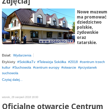
Zdjęcia]
Nowe muzeum
ma promować
dziedzictwo
polskie,
żydowskie
oraz
tatarskie.
Dział:
Wydarzenia
Etykiety
SokółkaTv
Telewizja Sokółka
2018
centrum trzech
kultur
Suchowola
centrum europy
otwarcie
przystanek
suchowola
Czytaj dalej...
wtorek, 28 sierpień 2018 18:00
Oficjalne otwarcie Centrum