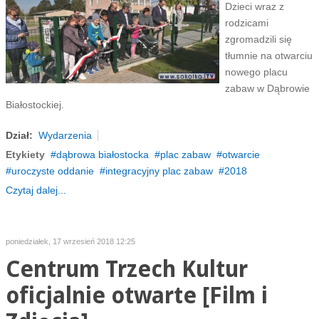
Dzieci wraz z
rodzicami
zgromadzili się
tłumnie na otwarciu
nowego placu
zabaw w Dąbrowie
Białostockiej.
Dział:
Wydarzenia
Etykiety
dąbrowa białostocka
plac zabaw
otwarcie
uroczyste oddanie
integracyjny plac zabaw
2018
Czytaj dalej...
poniedziałek, 17 wrzesień 2018 12:25
Centrum Trzech Kultur
oficjalnie otwarte [Film i