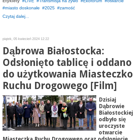
Etykiety
LIVE
Transmisja na żywo
Ekoforum
otwarcie
miasto doskonałe
2025
zamość
Czytaj dalej...
piątek, 05 kwiecień 2024 12:22
Dąbrowa Białostocka:
Odsłonięto tablicę i oddano
do użytkowania Miasteczko
Ruchu Drogowego [Film]
Dzisiaj
Dąbrowie
Białostockiej
odbyło się
uroczyste
otwarcie
Miasteczka Ruchu Drogowego oraz odsłonięcie