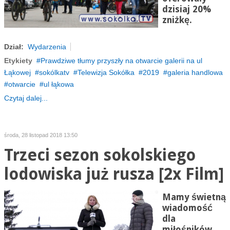
dzisiaj 20%
zniżkę.
Dział:
Wydarzenia
Etykiety
Prawdziwe tłumy przyszły na otwarcie galerii na ul
Łąkowej
sokólkatv
Telewizja Sokółka
2019
galeria handlowa
otwarcie
ul łąkowa
Czytaj dalej...
środa, 28 listopad 2018 13:50
Trzeci sezon sokolskiego
lodowiska już rusza [2x Film]
Mamy świetną
wiadomość
dla
miłośników