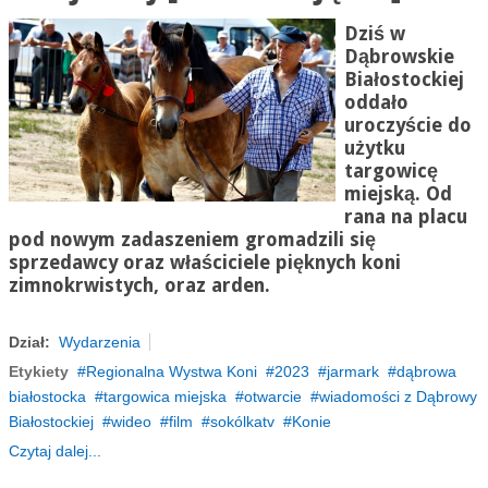
Dziś w
Dąbrowskie
Białostockiej
oddało
uroczyście do
użytku
targowicę
miejską. Od
rana na placu
pod nowym zadaszeniem gromadzili się
sprzedawcy oraz właściciele pięknych koni
zimnokrwistych, oraz arden.
Dział:
Wydarzenia
Etykiety
Regionalna Wystwa Koni
2023
jarmark
dąbrowa
białostocka
targowica miejska
otwarcie
wiadomości z Dąbrowy
Białostockiej
wideo
film
sokólkatv
Konie
Czytaj dalej...