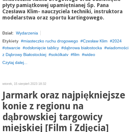
płyty pamiątkowej upamiętnianej Śp. Pana
Czesława Klim- nauczyciela techniki, instruktora
modelarstwa oraz sportu kartingowego.
Dział:
Wydarzenia
Etykiety
miasteczko ruchu drogowego
Czesław Klim
2024
otwarcie
odsłonięcie tablicy
dąbrowa białostocka
wiadomości
z Dąbrowy Białostockiej
sokólkatv
film
wideo
Czytaj dalej...
wtorek, 15 sierpień 2023 18:32
Jarmark oraz najpiękniejsze
konie z regionu na
dąbrowskiej targowicy
miejskiej [Film i Zdjęcia]