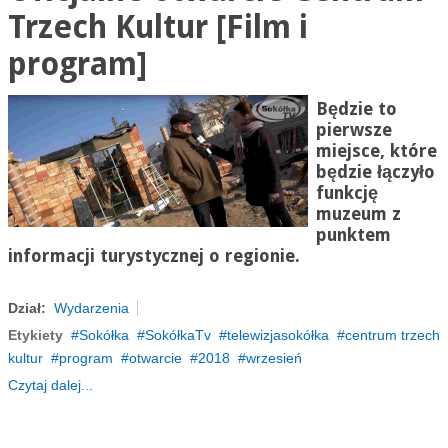
Trzech Kultur [Film i
program]
Będzie to
pierwsze
miejsce, które
będzie łączyło
funkcję
muzeum z
punktem
informacji turystycznej o regionie.
Dział:
Wydarzenia
Etykiety
Sokółka
SokółkaTv
telewizjasokółka
centrum trzech
kultur
program
otwarcie
2018
wrzesień
Czytaj dalej...