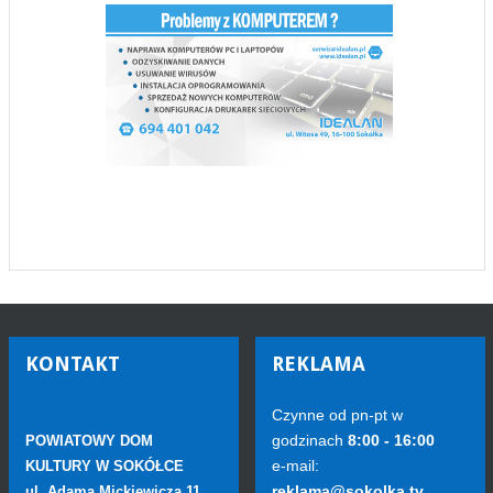
KONTAKT
REKLAMA
Czynne od pn-pt w
godzinach
8:00 - 16:00
POWIATOWY DOM
e-mail:
KULTURY W SOKÓŁCE
reklama@sokolka.tv
ul. Adama Mickiewicza 11