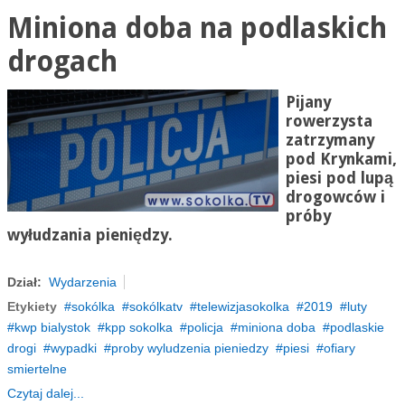
Miniona doba na podlaskich
drogach
Pijany
rowerzysta
zatrzymany
pod Krynkami,
piesi pod lupą
drogowców i
próby
wyłudzania pieniędzy.
Dział:
Wydarzenia
Etykiety
sokólka
sokólkatv
telewizjasokolka
2019
luty
kwp bialystok
kpp sokolka
policja
miniona doba
podlaskie
drogi
wypadki
proby wyludzenia pieniedzy
piesi
ofiary
smiertelne
Czytaj dalej...