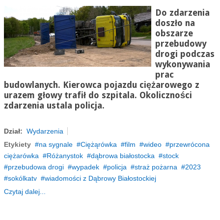
Do zdarzenia
doszło na
obszarze
przebudowy
drogi podczas
wykonywania
prac
budowlanych. Kierowca pojazdu ciężarowego z
urazem głowy trafił do szpitala. Okoliczności
zdarzenia ustala policja.
Dział:
Wydarzenia
Etykiety
na sygnale
Ciężąrówka
film
wideo
przewrócona
ciężarówka
Różanystok
dąbrowa białostocka
stock
przebudowa drogi
wypadek
policja
straż pożarna
2023
sokólkatv
wiadomości z Dąbrowy Białostockiej
Czytaj dalej...