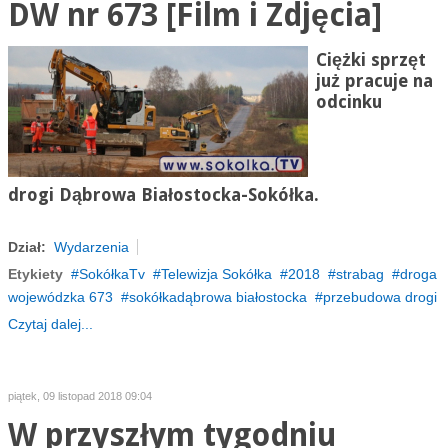
DW nr 673 [Film i Zdjęcia]
Ciężki sprzęt
już pracuje na
odcinku
drogi Dąbrowa Białostocka-Sokółka.
Dział:
Wydarzenia
Etykiety
SokółkaTv
Telewizja Sokółka
2018
strabag
droga
wojewódzka 673
sokółkadąbrowa białostocka
przebudowa drogi
Czytaj dalej...
piątek, 09 listopad 2018 09:04
W przyszłym tygodniu