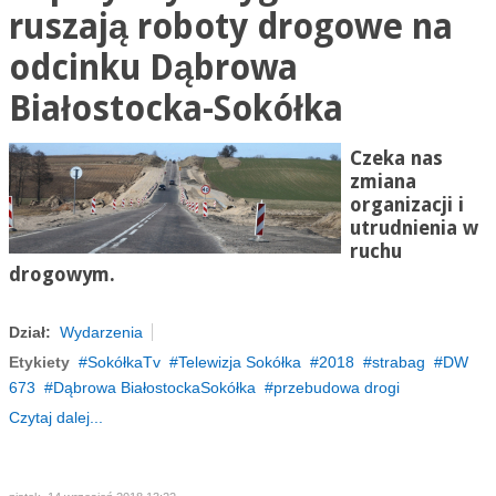
ruszają roboty drogowe na
odcinku Dąbrowa
Białostocka-Sokółka
Czeka nas
zmiana
organizacji i
utrudnienia w
ruchu
drogowym.
Dział:
Wydarzenia
Etykiety
SokółkaTv
Telewizja Sokółka
2018
strabag
DW
673
Dąbrowa BiałostockaSokółka
przebudowa drogi
Czytaj dalej...