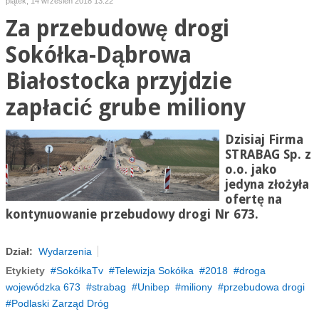
piątek, 14 wrzesień 2018 13:22
Za przebudowę drogi
Sokółka-Dąbrowa
Białostocka przyjdzie
zapłacić grube miliony
Dzisiaj Firma
STRABAG Sp. z
o.o. jako
jedyna złożyła
ofertę na
kontynuowanie przebudowy drogi Nr 673.
Dział:
Wydarzenia
Etykiety
SokółkaTv
Telewizja Sokółka
2018
droga
wojewódzka 673
strabag
Unibep
miliony
przebudowa drogi
Podlaski Zarząd Dróg