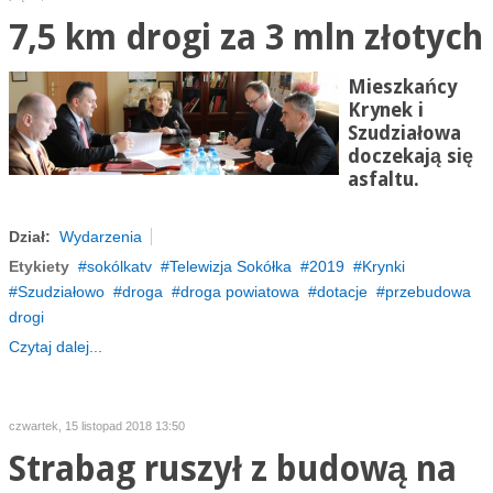
7,5 km drogi za 3 mln złotych
Mieszkańcy
Krynek i
Szudziałowa
doczekają się
asfaltu.
Dział:
Wydarzenia
Etykiety
sokólkatv
Telewizja Sokółka
2019
Krynki
Szudziałowo
droga
droga powiatowa
dotacje
przebudowa
drogi
Czytaj dalej...
czwartek, 15 listopad 2018 13:50
Strabag ruszył z budową na