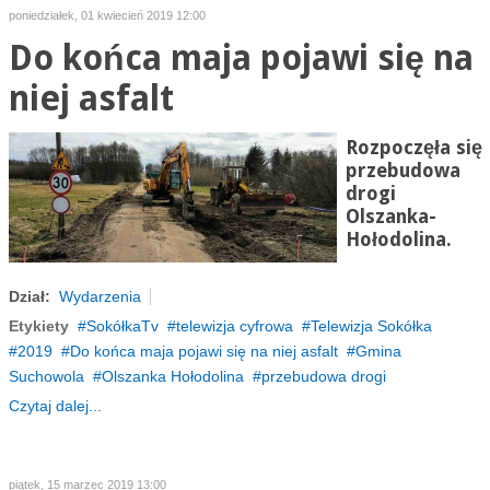
poniedziałek, 01 kwiecień 2019 12:00
Do końca maja pojawi się na
niej asfalt
Rozpoczęła się
przebudowa
drogi
Olszanka-
Hołodolina.
Dział:
Wydarzenia
Etykiety
SokółkaTv
telewizja cyfrowa
Telewizja Sokółka
2019
Do końca maja pojawi się na niej asfalt
Gmina
Suchowola
Olszanka Hołodolina
przebudowa drogi
Czytaj dalej...
piątek, 15 marzec 2019 13:00