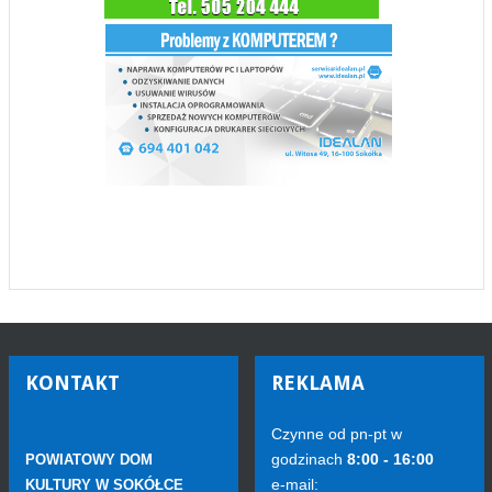
KONTAKT
REKLAMA
Czynne od pn-pt w
godzinach
8:00 - 16:00
POWIATOWY DOM
e-mail:
KULTURY W SOKÓŁCE