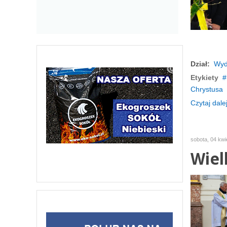
Dział:
Wyd
Etykiety
Chrystusa
Czytaj dalej
sobota, 04 kwi
Wiel