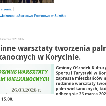
arzenia
wielkanoc
Starostwo Powiatowe w Sokółce
...
16 marzec 2026 10:07
inne warsztaty tworzenia pal
kanocnych w Korycinie.
Gminny Ośrodek Kultury
Sportu i Turystyki w Kor
zaprasza mieszkańców 
rodzinne warsztaty two
palm wielkanocnych, kt
odbędą się 26 marca 202
 15.00.