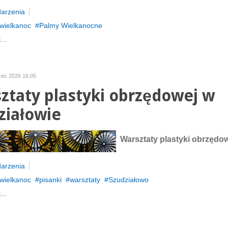
arzenia
wielkanoc
Palmy Wielkanocne
...
zec 2026 16:05
ztaty plastyki obrzędowej w
ziałowie
Warsztaty plastyki obrzędo
arzenia
wielkanoc
pisanki
warsztaty
Szudziałowo
...