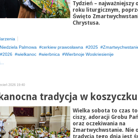
Tydzień – najważniejszy 
roku liturgicznym, poprz
Święto Zmartwychwstan
Chrystusa.
arzenia
Niedziela Palmowa
cerkiew prawosławna
2025
Zmartwychwstani
2026
wielkanoc
wierbnica
Wierbnoje Woskriesienije
...
ecień 2026 19:40
kanocna tradycja w koszyczku
Wielka sobota to czas to
ciszy, adoracji Grobu Pa
oraz oczekiwania na
Zmartwychwstanie. Nie 
tradycją tego dnia jest 