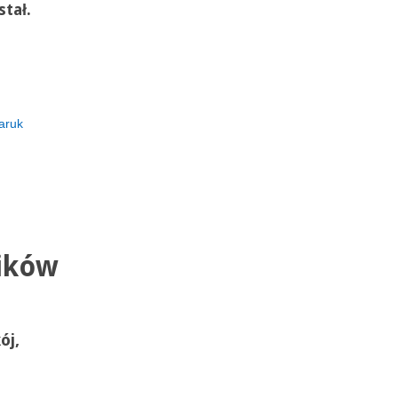
tał.
aruk
ików
ój,