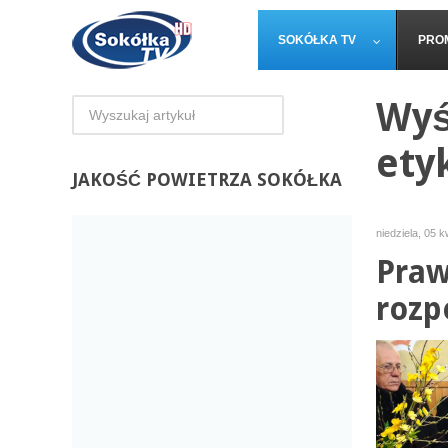
SOKÓŁKA TV
PRO
Wyś
ety
JAKOŚĆ
POWIETRZA SOKÓŁKA
niedziela, 05 
Praw
rozp