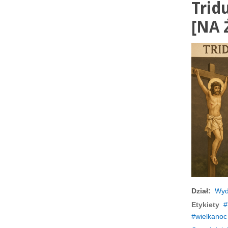
Trid
[NA
Dział:
Wyd
Etykiety
wielkanoc