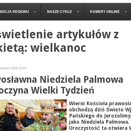
MOCJA REGIONU
NASZE CYKLE
KAMERY ONLINE
wietlenie artykułów z
kietą: wielkanoc
kwiecień 2026 13:01
osławna Niedziela Palmowa
oczyna Wielki Tydzień
Wierni Kościoła prawos
obchodzą dziś Święto W
Pańskiego do Jerozolimy
jako Niedziela Palmowa.
Uroczystość ta otwiera W