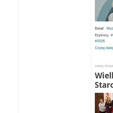
Dział:
Wyd
Etykiety
2026
Czytaj dalej
sobota, 04 kwi
Wiel
Star