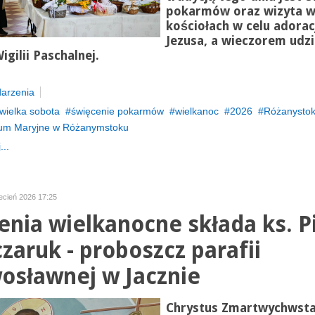
pokarmów oraz wizyta 
kościołach w celu adorac
Jezusa, a wieczorem udzi
Wigilii Paschalnej.
arzenia
wielka sobota
święcenie pokarmów
wielkanoc
2026
Różanysto
ium Maryjne w Różanymstoku
...
ecień 2026 17:25
enia wielkanocne składa ks. P
zaruk - proboszcz parafii
osławnej w Jacznie
Chrystus Zmartwychwsta