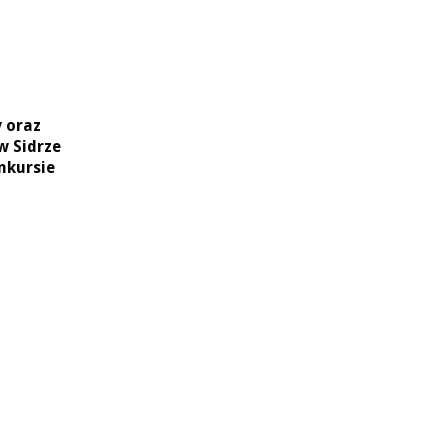
 oraz
w Sidrze
nkursie