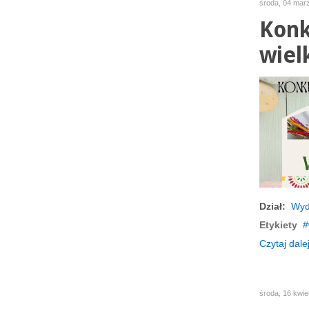
środa, 04 mar
Konk
wiel
Dział:
Wyd
Etykiety
Czytaj dalej
środa, 16 kwie