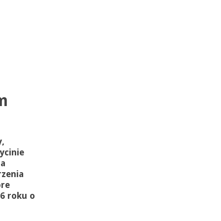
m
,
ycinie
na
rzenia
óre
6 roku o