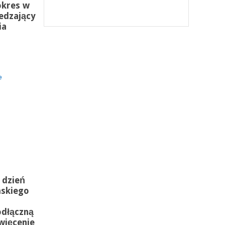
okres w
edzający
ia
e
 dzień
ńskiego
odłączną
święcenie