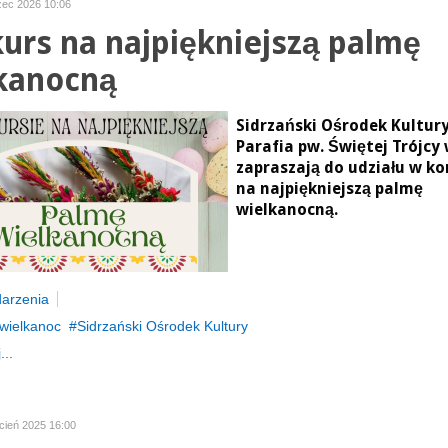
zec 2026 10:06
urs na najpiękniejszą palmę
kanocną
Sidrzański Ośrodek Kultury
Parafia pw. Świętej Trójcy 
zapraszają do udziału w ko
na najpiękniejszą palmę
wielkanocną.
arzenia
wielkanoc
Sidrzański Ośrodek Kultury
...
cień 2025 16:00