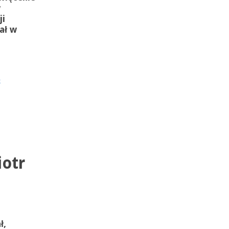
w
ji
ał w
k
iotr
ł,