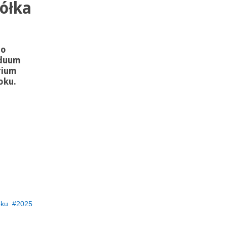
ółka
do
iduum
rium
oku.
oku
2025