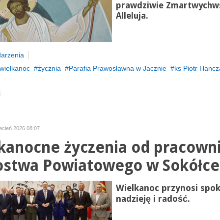
prawdziwie Zmartwychws
Alleluja.
arzenia
wielkanoc
życznia
Parafia Prawosławna w Jacznie
ks Piotr Hancz
...
ecień 2026 08:07
kanocne życzenia od pracown
ostwa Powiatowego w Sokółce
Wielkanoc przynosi spok
nadzieję i radość.