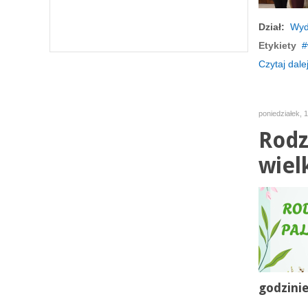
Dział:
Wyd
Etykiety
Czytaj dalej
poniedziałek, 
Rodz
wiel
godzinie