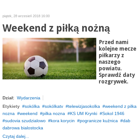
piątek, 28 wrzesień 2018 16:00
Weekend z piłką nożną
Przed nami
kolejne mecze
piłkarzy z
naszego
powiatu.
Sprawdź daty
rozgrywek.
Dział:
Wydarzenia
Etykiety
sokólka
sokólkatv
telewizjasokolka
weekend z pilka
nozna
weekend
pilka nozna
KS UM Krynki
Sokol 1946
sudovia szudzialowo
kora korycin
pogranicze kuźnica
dab
dabrowa bialostocka
Czytaj dalej...