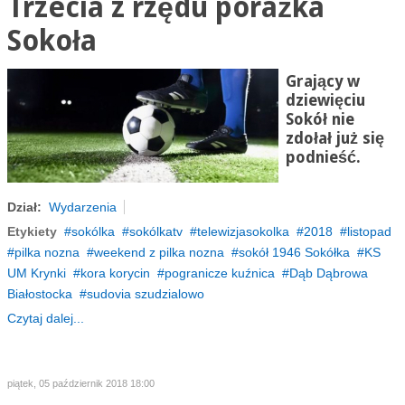
Trzecia z rzędu porażka
Sokoła
Grający w
dziewięciu
Sokół nie
zdołał już się
podnieść.
Dział:
Wydarzenia
Etykiety
sokólka
sokólkatv
telewizjasokolka
2018
listopad
pilka nozna
weekend z pilka nozna
sokół 1946 Sokółka
KS
UM Krynki
kora korycin
pogranicze kuźnica
Dąb Dąbrowa
Białostocka
sudovia szudzialowo
Czytaj dalej...
piątek, 05 październik 2018 18:00