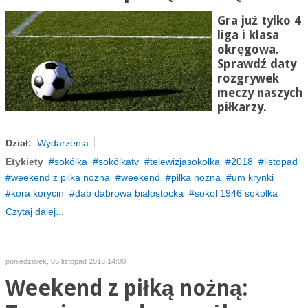
Gra już tylko 4
liga i klasa
okręgowa.
Sprawdź daty
rozgrywek
meczy naszych
piłkarzy.
Dział:
Wydarzenia
Etykiety
sokólka
sokólkatv
telewizjasokolka
2018
listopad
weekend z pilka nozna
weekend
pilka nozna
um krynki
kora korycin
dab dabrowa bialostocka
sokol 1946 sokolka
Czytaj dalej...
poniedziałek, 05 listopad 2018 14:00
Weekend z piłką nożną: