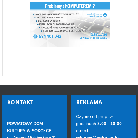
KONTAKT
REKLAMA
Czynne od pn-pt w
godzinach
8:00 - 16:00
POWIATOWY DOM
e-mail:
KULTURY W SOKÓŁCE
reklama@sokolka.tv
ul. Adama Mickiewicza 11