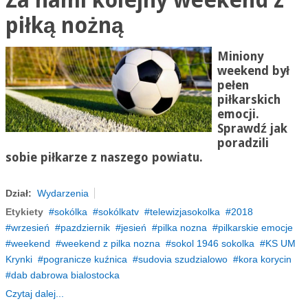
Za nami kolejny weekend z
piłką nożną
Miniony
weekend był
pełen
piłkarskich
emocji.
Sprawdź jak
poradzili
sobie piłkarze z naszego powiatu.
Dział:
Wydarzenia
Etykiety
sokólka
sokólkatv
telewizjasokolka
2018
wrzesień
pazdziernik
jesień
pilka nozna
pilkarskie emocje
weekend
weekend z pilka nozna
sokol 1946 sokolka
KS UM
Krynki
pogranicze kuźnica
sudovia szudzialowo
kora korycin
dab dabrowa bialostocka
Czytaj dalej...