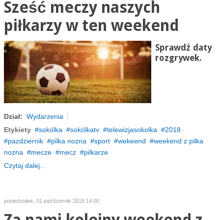
Sześć meczy naszych
piłkarzy w ten weekend
Sprawdź daty
rozgrywek.
Dział:
Wydarzenia
Etykiety
sokólka
sokólkatv
telewizjasokolka
2018
pazdziernik
pilka nozna
sport
wekeend
weekend z pilka
nozna
mecze
mecz
pilkarze
Czytaj dalej...
poniedziałek, 01 październik 2018 14:00