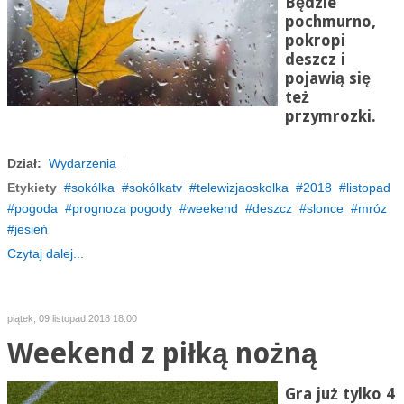
Będzie
pochmurno,
pokropi
deszcz i
pojawią się
też
przymrozki.
Dział:
Wydarzenia
Etykiety
sokólka
sokólkatv
telewizjaoskolka
2018
listopad
pogoda
prognoza pogody
weekend
deszcz
slonce
mróz
jesień
Czytaj dalej...
piątek, 09 listopad 2018 18:00
Weekend z piłką nożną
Gra już tylko 4