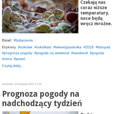
Czekają nas
coraz niższe
temperatury,
noce będą
wręcz mroźne.
Dział:
Wydarzenia
Etykiety
sokolak
sokólkatv
telewizjasokolka
2018
listopad
prognoza pogody
pogoda na weekend
weekend
pogoda
zima
jesień
Czytaj dalej...
niedziela, 11 listopad 2018 17:00
Prognoza pogody na
nadchodzący tydzień