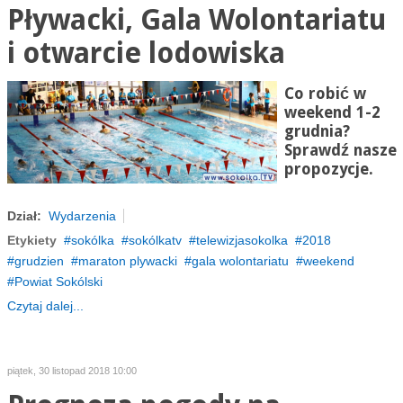
Pływacki, Gala Wolontariatu
i otwarcie lodowiska
Co robić w
weekend 1-2
grudnia?
Sprawdź nasze
propozycje.
Dział:
Wydarzenia
Etykiety
sokólka
sokólkatv
telewizjasokolka
2018
grudzien
maraton plywacki
gala wolontariatu
weekend
Powiat Sokólski
Czytaj dalej...
piątek, 30 listopad 2018 10:00