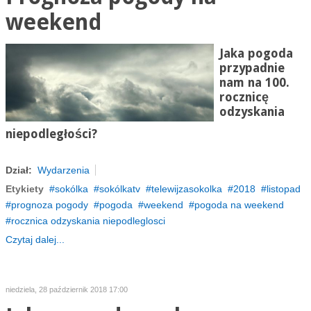
weekend
Jaka pogoda
przypadnie
nam na 100.
rocznicę
odzyskania
niepodległości?
Dział:
Wydarzenia
Etykiety
sokólka
sokólkatv
telewijzasokolka
2018
listopad
prognoza pogody
pogoda
weekend
pogoda na weekend
rocznica odzyskania niepodleglosci
Czytaj dalej...
niedziela, 28 październik 2018 17:00