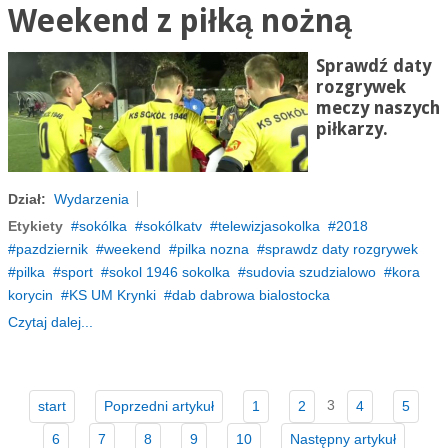
Weekend z piłką nożną
Sprawdź daty
rozgrywek
meczy naszych
piłkarzy.
Dział:
Wydarzenia
Etykiety
sokólka
sokólkatv
telewizjasokolka
2018
pazdziernik
weekend
pilka nozna
sprawdz daty rozgrywek
pilka
sport
sokol 1946 sokolka
sudovia szudzialowo
kora
korycin
KS UM Krynki
dab dabrowa bialostocka
Czytaj dalej...
3
start
Poprzedni artykuł
1
2
4
5
6
7
8
9
10
Następny artykuł