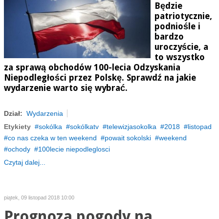
Będzie
patriotycznie,
podniośle i
bardzo
uroczyście, a
to wszystko
za sprawą obchodów 100-lecia Odzyskania
Niepodległości przez Polskę. Sprawdź na jakie
wydarzenie warto się wybrać.
Dział:
Wydarzenia
Etykiety
sokólka
sokólkatv
telewizjasokolka
2018
listopad
co nas czeka w ten weekend
powait sokolski
weekend
ochody
100lecie niepodleglosci
Czytaj dalej...
piątek, 09 listopad 2018 10:00
Prognoza pogody na