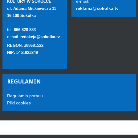
e-mail:
KULTURY W SOKÓŁCE
reklama@sokolka.tv
ul. Adama Mickiewicza 11
16-100 Sokółka
tel:
666 828 883
e-mail:
redakcja@sokolka.tv
REGON: 388681522
NIP: 5451823249
REGULAMIN
Regulamin portalu
Pliki cookies