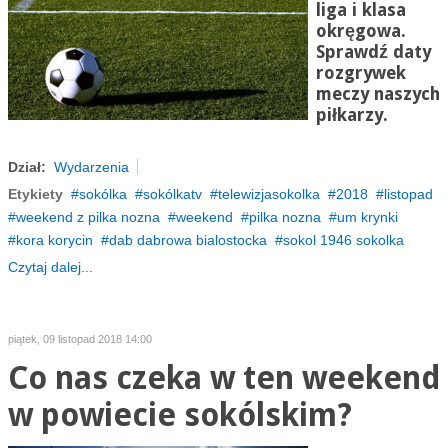
liga i klasa
okręgowa.
Sprawdź daty
rozgrywek
meczy naszych
piłkarzy.
Dział:
Wydarzenia
Etykiety
sokólka
sokólkatv
telewizjasokolka
2018
listopad
weekend z pilka nozna
weekend
pilka nozna
um krynki
kora korycin
dab dabrowa bialostocka
sokol 1946 sokolka
Czytaj dalej...
piątek, 09 listopad 2018 14:00
Co nas czeka w ten weekend
w powiecie sokólskim?