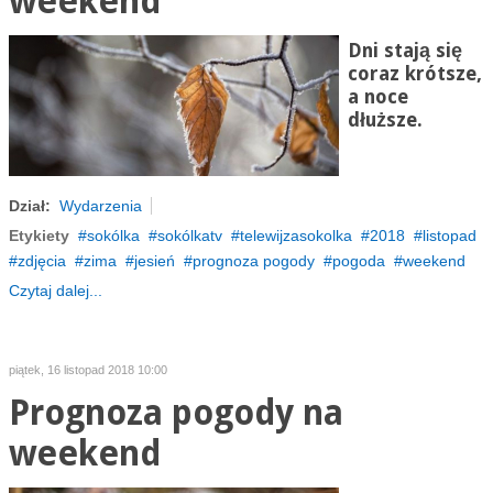
weekend
Dni stają się
coraz krótsze,
a noce
dłuższe.
Dział:
Wydarzenia
Etykiety
sokólka
sokólkatv
telewijzasokolka
2018
listopad
zdjęcia
zima
jesień
prognoza pogody
pogoda
weekend
Czytaj dalej...
piątek, 16 listopad 2018 10:00
Prognoza pogody na
weekend