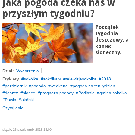
Jaka pogoda czeka nas w
przyszłym tygodniu?
Początek
tygodnia
deszczowy, a
koniec
słoneczny.
Dział:
Wydarzenia
Etykiety
sokólka
sokólkatv
telewizjasokolka
2018
pazdziernik
pogoda
weekend
pogoda na ten tydzien
deszcz
slonce
prognoza pogody
Podlasie
gmina sokolka
Powiat Sokólski
Czytaj dalej...
piątek, 26 październik 2018 14:00