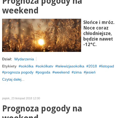
Prognoza pogody na
weekend
Słońce i mróz.
Noce coraz
chłodniejsze,
będzie nawet
-12°C.
Dział:
Wydarzenia
Etykiety
sokólka
sokólkatv
telewizjasokolka
2018
listopad
prognoza pogody
pogoda
weekend
zima
jesień
Czytaj dalej...
piątek, 23 listopad 2018 12:00
Prognoza pogody na