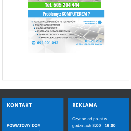
KONTAKT
REKLAMA
Czynne od pn-pt w
godzinach
8:00 - 16:00
POWIATOWY DOM