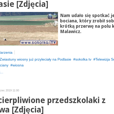
asie [Zdjęcia]
Nam udało się spotkać 
bociana, który zrobił sob
krótką przerwę na polu 
Malawicz.
arzenia
Zwiastuny wiosny już przyleciały na Podlasie
sokolka tv
Telewizja S
ciany
wiosna
...
rzec 2019 11:00
cierpliwione przedszkolaki z
wa [Zdjęcia]