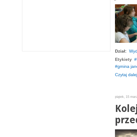
Dział:
Wyd
Etykiety
gmina ja
Czytaj dalej
piątek, 15 mar
Kole
prze