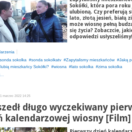
Sokółki, która pora roku 
ulubioną. Czy preferują 
lato, złotą jesień, białą z
może wiosnę pełną budz
się życia? Zobaczcie, jaki
odpowiedzi usłyszeliśmy
arzenia
sonda sokolka
sonda sokolkatv
Zapytalismy mieszkańców
Jaką p
 lubią mieszkańcy Sokółki?
wiosna
lato sokolka
zima sokolka
...
21 marzec 2022 14:25
zedł długo wyczekiwany pier
ń kalendarzowej wiosny [Film]
Pierwszy dzień kalendar