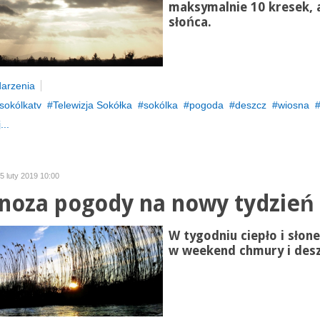
maksymalnie 10 kresek, 
słońca.
arzenia
sokólkatv
Telewizja Sokółka
sokólka
pogoda
deszcz
wiosna
...
25 luty 2019 10:00
noza pogody na nowy tydzień
W tygodniu ciepło i słone
w weekend chmury i desz