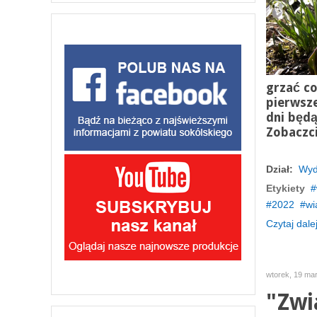
grzać co
pierwsze
dni będą
Zobaczc
Dział:
Wyd
Etykiety
2022
wi
Czytaj dalej
wtorek, 19 ma
"Zwi