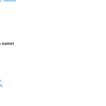
z
wiosna
a nawet
y
ki