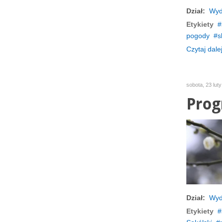
Dział:
Wyd
Etykiety
pogody
s
Czytaj dalej
sobota, 23 lut
Prog
Dział:
Wyd
Etykiety