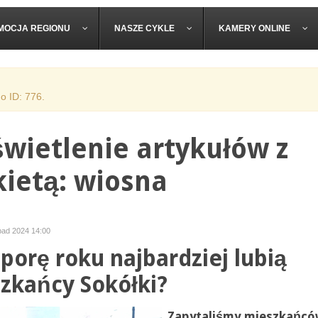
MOCJA REGIONU
NASZE CYKLE
KAMERY ONLINE
o ID: 776.
wietlenie artykułów z
kietą: wiosna
opad 2024 14:00
 porę roku najbardziej lubią
zkańcy Sokółki?
Zapytaliśmy mieszkańc