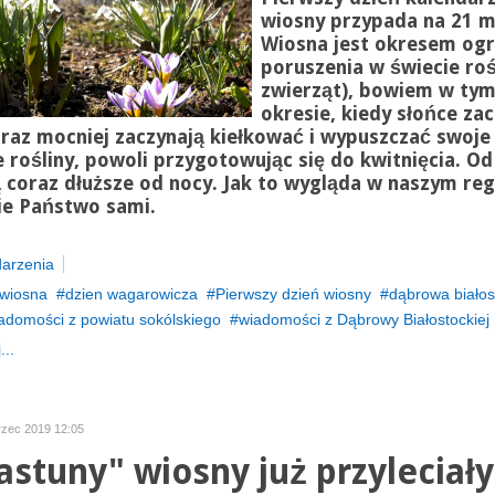
wiosny przypada na 21 m
Wiosna jest okresem o
poruszenia w świecie rośl
zwierząt),
bowiem
w ty
okresie, kiedy słońce
zac
raz mocniej zaczynają kiełkować i
wypuszczać swoje 
 rośliny, powoli przygotowując się do kwitnięcia. Od
 coraz dłuższe od nocy. Jak to wygląda w naszym reg
ie Państwo sami.
arzenia
wiosna
dzien wagarowicza
Pierwszy dzień wiosny
dąbrowa białos
adomości z powiatu sokólskiego
wiadomości z Dąbrowy Białostockiej
...
rzec 2019 12:05
astuny" wiosny już przyleciały