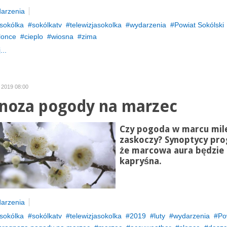
arzenia
sokólka
sokólkatv
telewizjasokolka
wydarzenia
Powiat Sokólski
lonce
cieplo
wiosna
zima
...
y 2019 08:00
noza pogody na marzec
Czy pogoda w marcu mil
zaskoczy? Synoptycy pro
że marcowa aura będzie
kapryśna.
arzenia
sokólka
sokólkatv
telewizjasokolka
2019
luty
wydarzenia
Po