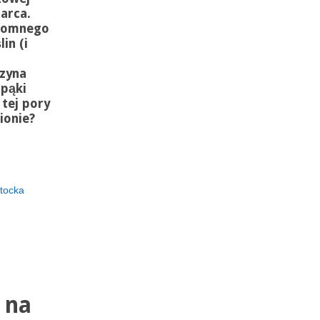
arca.
gromnego
in (i
m
zyna
pąki
 tej pory
ionie?
tocka
 na