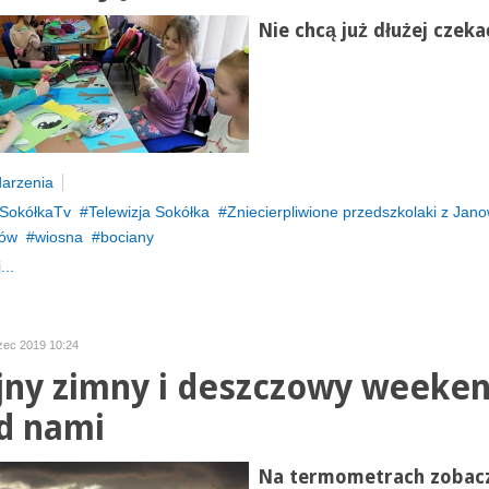
Nie chcą już dłużej czeka
arzenia
SokółkaTv
Telewizja Sokółka
Zniecierpliwione przedszkolaki z Jan
nów
wiosna
bociany
...
zec 2019 10:24
jny zimny i deszczowy weeke
d nami
Na termometrach zobac