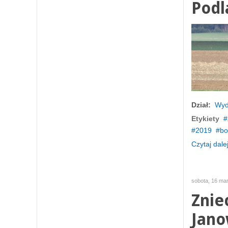
Podl
Dział:
Wyd
Etykiety
2019
bo
Czytaj dalej
sobota, 16 ma
Znie
Jano