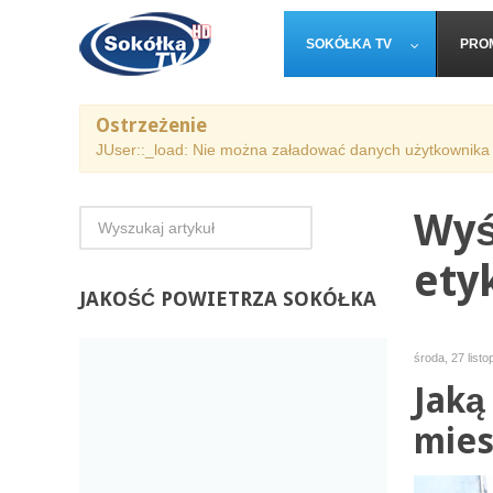
SOKÓŁKA TV
PRO
Ostrzeżenie
JUser::_load: Nie można załadować danych użytkownika 
Wyś
ety
JAKOŚĆ
POWIETRZA SOKÓŁKA
środa, 27 list
Jaką
mies