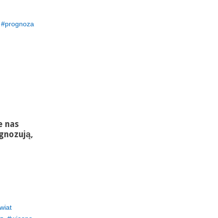
prognoza
e nas
gnozują,
wiat