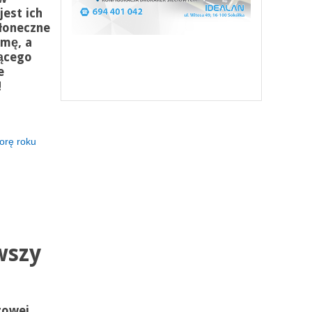
jest ich
słoneczne
imę, a
ącego
e
!
orę roku
wszy
zowej