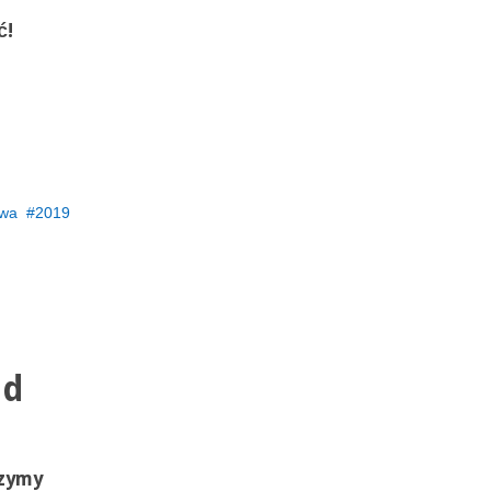
ć!
owa
2019
nd
zymy