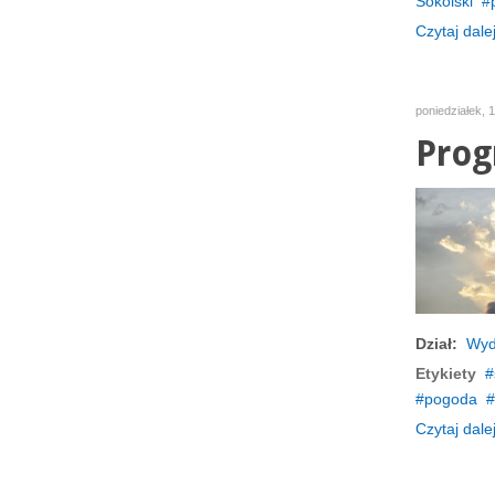
Sokólski
Czytaj dalej
poniedziałek, 1
Prog
Dział:
Wyd
Etykiety
pogoda
Czytaj dalej