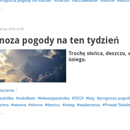
prognoza pogody na marzec
marzec
accuweather
slonce
deszc
...
8 luty 2019 11:00
noza pogody na ten tydzień
Trochę słońca, deszczu, 
śniegu.
arzenia
sokólka
sokólkatv
telewizjasokolka
2019
luty
prognoza pogod
zima
wiosna
slonce
deszcz
śnieg
wydarzenia
Powiat Sokóls
...