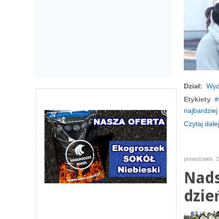
Dział:
Wyd
Etykiety
najbardziej
Czytaj dalej
poniedziałek, 
Nads
dzie