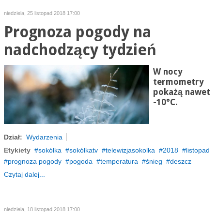
niedziela, 25 listopad 2018 17:00
Prognoza pogody na
nadchodzący tydzień
W nocy
termometry
pokażą nawet
-10°C.
Dział:
Wydarzenia
Etykiety
sokólka
sokólkatv
telewizjasokolka
2018
listopad
prognoza pogody
pogoda
temperatura
śnieg
deszcz
Czytaj dalej...
niedziela, 18 listopad 2018 17:00