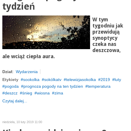
tydzień
W tym
tygodniu jak
przewidują
synoptycy
czeka nas
deszczowa,
ale wciąż ciepła aura.
Dział:
Wydarzenia
Etykiety
sookolka
sokólkatv
telewizjasokolka
2019
luty
pogoda
prognoza pogody na ten tydzien
temperatura
deszcz
śnieg
wiosna
zima
Czytaj dalej...
niedziela, 10 luty 2019 11:00