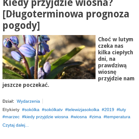
Kiedy przyjdzie wiosna?
[Długoterminowa prognoza
pogody]
Choć w lutym
czeka nas
kilka ciepłych
dni, na
prawdziwą
wiosnę
przyjdzie nam
jeszcze poczekać.
Dział:
Wydarzenia
Etykiety
sokólka
sokólkatv
telewizjasokolka
2019
luty
marzec
kiedy przyjdzie wiosna
wiosna
zima
temperatura
Czytaj dalej...