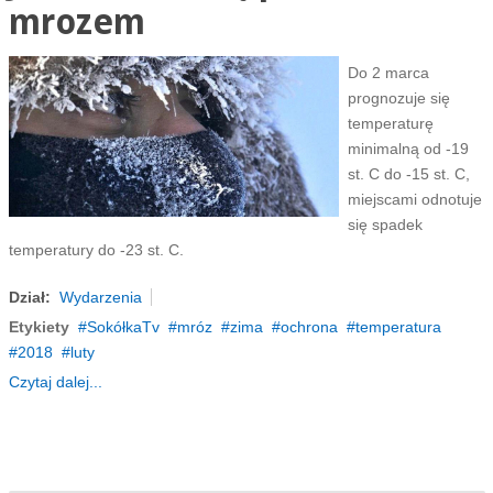
mrozem
Do 2 marca
prognozuje się
temperaturę
minimalną od -19
st. C do -15 st. C,
miejscami odnotuje
się spadek
temperatury do -23 st. C.
Dział:
Wydarzenia
Etykiety
SokółkaTv
mróz
zima
ochrona
temperatura
2018
luty
Czytaj dalej...