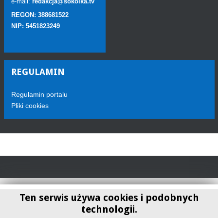
e-mail:
redakcja@sokolka.tv
REGON: 388681522
NIP: 5451823249
REGULAMIN
Regulamin portalu
Pliki cookies
Ten serwis używa cookies i podobnych
technologii.
Telewizja Sokółka