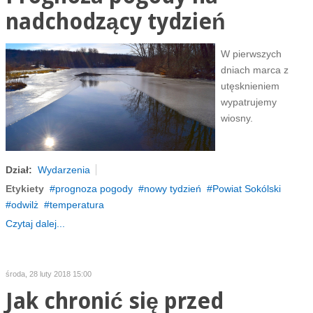
nadchodzący tydzień
W pierwszych
dniach marca z
utęsknieniem
wypatrujemy
wiosny.
Dział:
Wydarzenia
Etykiety
prognoza pogody
nowy tydzień
Powiat Sokólski
odwilż
temperatura
Czytaj dalej...
środa, 28 luty 2018 15:00
Jak chronić się przed