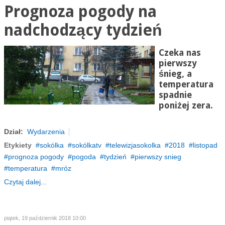
Prognoza pogody na
nadchodzący tydzień
Czeka nas
pierwszy
śnieg, a
temperatura
spadnie
poniżej zera.
Dział:
Wydarzenia
Etykiety
sokólka
sokólkatv
telewizjasokolka
2018
listopad
prognoza pogody
pogoda
tydzień
pierwszy snieg
temperatura
mróz
Czytaj dalej...
piątek, 19 październik 2018 10:00