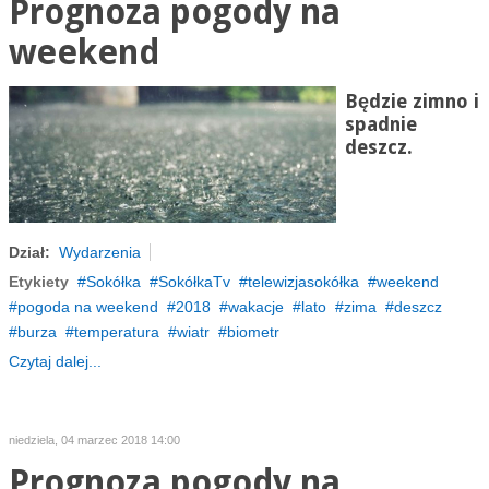
Prognoza pogody na
weekend
Będzie zimno i
spadnie
deszcz.
Dział:
Wydarzenia
Etykiety
Sokółka
SokółkaTv
telewizjasokółka
weekend
pogoda na weekend
2018
wakacje
lato
zima
deszcz
burza
temperatura
wiatr
biometr
Czytaj dalej...
niedziela, 04 marzec 2018 14:00
Prognoza pogody na