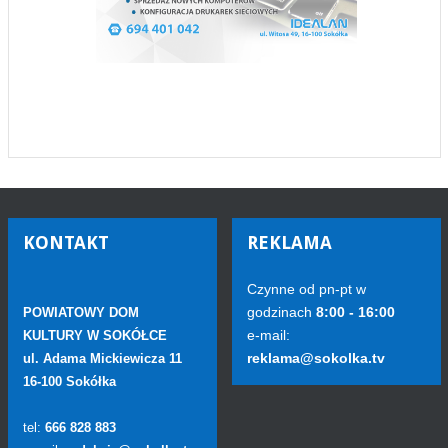
KONTAKT
REKLAMA
Czynne od pn-pt w
godzinach
8:00 - 16:00
POWIATOWY DOM
e-mail:
KULTURY W SOKÓŁCE
reklama@sokolka.tv
ul. Adama Mickiewicza 11
16-100 Sokółka
tel:
666 828 883