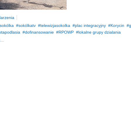
arzenia
sokólka
sokólkatv
telewizjasokolka
plac integracyjny
Korycin
otapodlasia
dofinansowanie
RPOWP
lokalne grupy dzialania
...