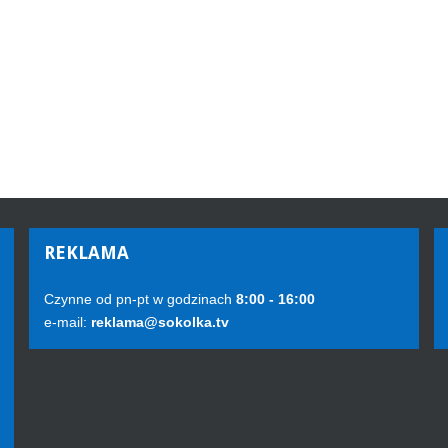
REKLAMA
Czynne od pn-pt w godzinach
8:00 - 16:00
e-mail:
reklama@sokolka.tv