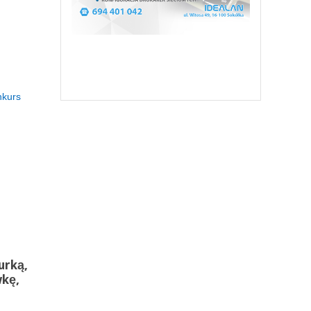
nkurs
urką,
wkę,