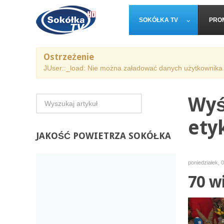
SOKÓŁKA TV
PRO
Ostrzeżenie
JUser::_load: Nie można załadować danych użytkownika 
Wyś
ety
JAKOŚĆ
POWIETRZA SOKÓŁKA
poniedziałek, 
70 w