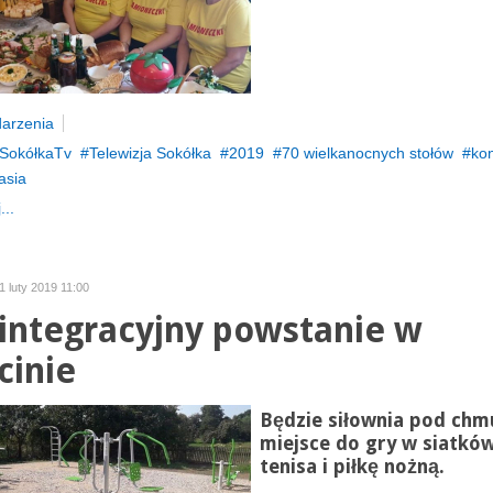
arzenia
SokółkaTv
Telewizja Sokółka
2019
70 wielkanocnych stołów
ko
asia
...
1 luty 2019 11:00
 integracyjny powstanie w
cinie
Będzie siłownia pod chm
miejsce do gry w siatkó
tenisa i piłkę nożną.