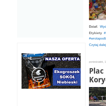
Dział:
Wyd
Etykiety
wrotapodl
Czytaj dalej
poniedziałek, 1
Plac
Kory