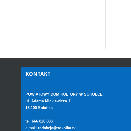
KONTAKT
POWIATOWY DOM KULTURY W SOKÓŁCE
ul. Adama Mickiewicza 11
16-100 Sokółka
tel:
666 828 883
e-mail:
redakcja@sokolka.tv