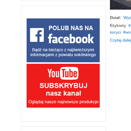
Dział:
Wyd
Etykiety
koryci
wr
Czytaj dalej