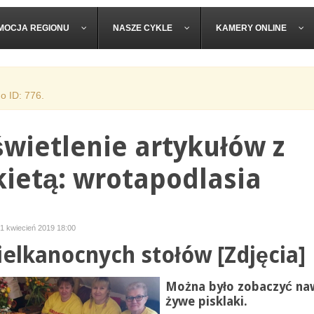
MOCJA REGIONU
NASZE CYKLE
KAMERY ONLINE
o ID: 776.
wietlenie artykułów z
kietą: wrotapodlasia
01 kwiecień 2019 18:00
ielkanocnych stołów [Zdjęcia]
Można było zobaczyć na
żywe pisklaki.