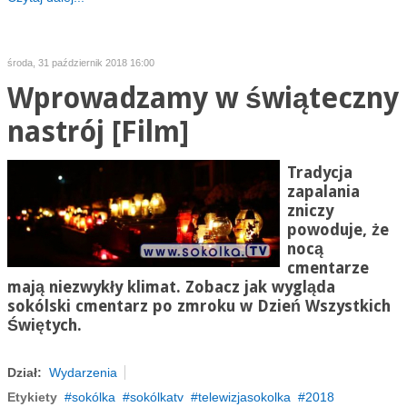
środa, 31 październik 2018 16:00
Wprowadzamy w świąteczny
nastrój [Film]
Tradycja
zapalania
zniczy
powoduje, że
nocą
cmentarze
mają niezwykły klimat. Zobacz jak wygląda
sokólski cmentarz po zmroku w Dzień Wszystkich
Świętych.
Dział:
Wydarzenia
Etykiety
sokólka
sokólkatv
telewizjasokolka
2018