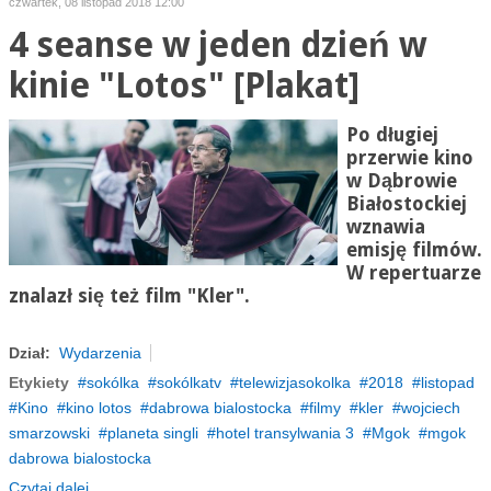
czwartek, 08 listopad 2018 12:00
4 seanse w jeden dzień w
kinie "Lotos" [Plakat]
Po długiej
przerwie kino
w Dąbrowie
Białostockiej
wznawia
emisję filmów.
W repertuarze
znalazł się też film "Kler".
Dział:
Wydarzenia
Etykiety
sokólka
sokólkatv
telewizjasokolka
2018
listopad
Kino
kino lotos
dabrowa bialostocka
filmy
kler
wojciech
smarzowski
planeta singli
hotel transylwania 3
Mgok
mgok
dabrowa bialostocka
Czytaj dalej...