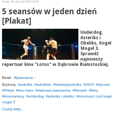
środa, 30 styczeń 2019 16:00
5 seansów w jeden dzień
[Plakat]
Underdog,
Asteriks i
Obeliks, Kogel
Mogel 3.
Sprawdź
najnowszy
repertuar kina "Lotos" w Dąbrowie Białostockiej.
Dział:
Wydarzenia
Etykiety
sokólka
sokólkatv
telewizjasokolka
2019
styczeń
Plakat
kino lotos
dabrowa bialostocka
filmweb
filmy
kinomaniacy
underdog
asteriks i obeliks
miszmasz czyli kogel
mogel 3
Czytaj dalej...