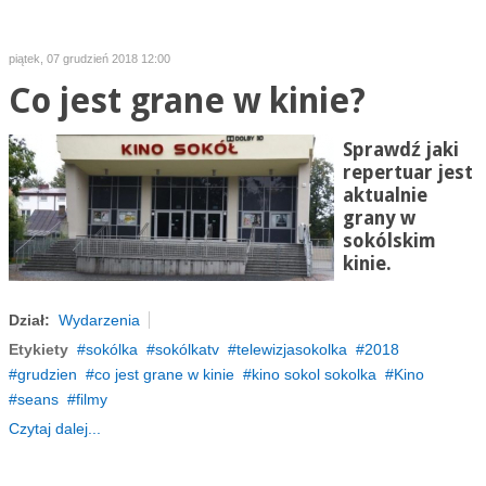
piątek, 07 grudzień 2018 12:00
Co jest grane w kinie?
Sprawdź jaki
repertuar jest
aktualnie
grany w
sokólskim
kinie.
Dział:
Wydarzenia
Etykiety
sokólka
sokólkatv
telewizjasokolka
2018
grudzien
co jest grane w kinie
kino sokol sokolka
Kino
seans
filmy
Czytaj dalej...