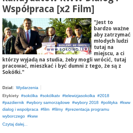
Współpraca [x2 Film]
"Jest to
bardzo ważne
aby zatrzymać
młodych ludzi
tutaj na
miejscu, a ci
którzy wyjadą na studia, żeby mogli wrócić, tutaj
pracować, mieszkać i być dumni z tego, że są z
Sokółki."
Dział:
Wydarzenia
Etykiety
sokólka
sokólkatv
telewizjasokolka
2018
pazdiernik
wybory samorządowe
wybory 2018
polityka
kww
dialog i wspolpraca
film
filmy
prezentacja programu
wyborczego
kww
Czytaj dalej...