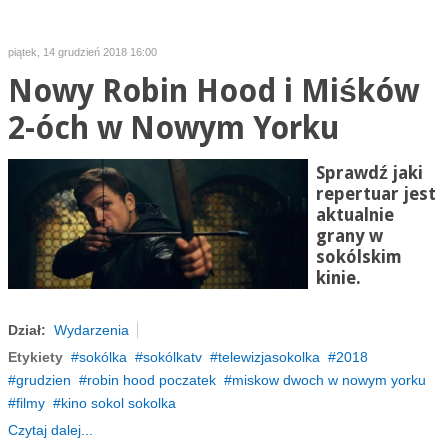
piątek, 14 grudzień 2018 16:00
Nowy Robin Hood i Miśków
2-óch w Nowym Yorku
Sprawdź jaki
repertuar jest
aktualnie
grany w
sokólskim
kinie.
Dział:
Wydarzenia
Etykiety
sokólka
sokólkatv
telewizjasokolka
2018
grudzien
robin hood poczatek
miskow dwoch w nowym yorku
filmy
kino sokol sokolka
Czytaj dalej...