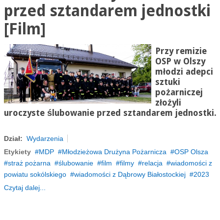
przed sztandarem jednostki
[Film]
Przy remizie
OSP w Olszy
młodzi adepci
sztuki
pożarniczej
złożyli
uroczyste ślubowanie przed sztandarem jednostki.
Dział:
Wydarzenia
Etykiety
MDP
Młodzieżowa Drużyna Pożarnicza
OSP Olsza
straż pożarna
ślubowanie
film
filmy
relacja
wiadomości z
powiatu sokólskiego
wiadomości z Dąbrowy Białostockiej
2023
Czytaj dalej...