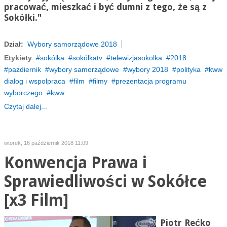
pracować, mieszkać i być dumni z tego, że są z
Sokółki."
Dział:
Wybory samorządowe 2018
Etykiety
sokólka
sokólkatv
telewizjasokolka
2018
pazdiernik
wybory samorządowe
wybory 2018
polityka
kww
dialog i wspolpraca
film
filmy
prezentacja programu
wyborczego
kww
Czytaj dalej...
wtorek, 16 październik 2018 11:09
Konwencja Prawa i
Sprawiedliwości w Sokółce
[x3 Film]
Piotr Rećko