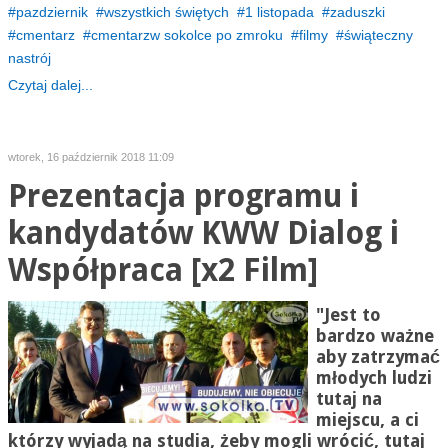
pazdziernik
wszystkich świętych
1 listopada
zaduszki
cmentarz
cmentarzw sokolce po zmroku
filmy
świąteczny
nastrój
Czytaj dalej...
wtorek, 16 październik 2018 11:09
Prezentacja programu i
kandydatów KWW Dialog i
Współpraca [x2 Film]
"Jest to
bardzo ważne
aby zatrzymać
młodych ludzi
tutaj na
miejscu, a ci
którzy wyjadą na studia, żeby mogli wrócić, tutaj