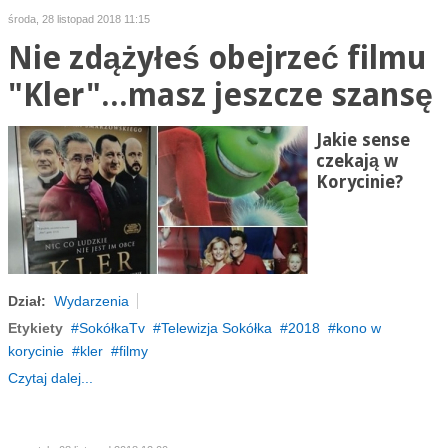
środa, 28 listopad 2018 11:15
Nie zdążyłeś obejrzeć filmu
"Kler"...masz jeszcze szansę
Jakie sense
czekają w
Korycinie?
Dział:
Wydarzenia
Etykiety
SokółkaTv
Telewizja Sokółka
2018
kono w
korycinie
kler
filmy
Czytaj dalej...