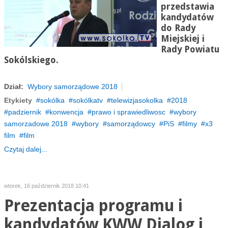
przedstawia
kandydatów
do Rady
Miejskiej i
Rady Powiatu
Sokólskiego.
Dział:
Wybory samorządowe 2018
Etykiety
sokólka
sokólkatv
telewizjasokolka
2018
padziernik
konwencja
prawo i sprawiedliwosc
wybory
samorzadowe 2018
wybory
samorządowcy
PiS
filmy
x3
film
film
Czytaj dalej...
wtorek, 16 październik 2018 10:41
Prezentacja programu i
kandydatów KWW Dialog i