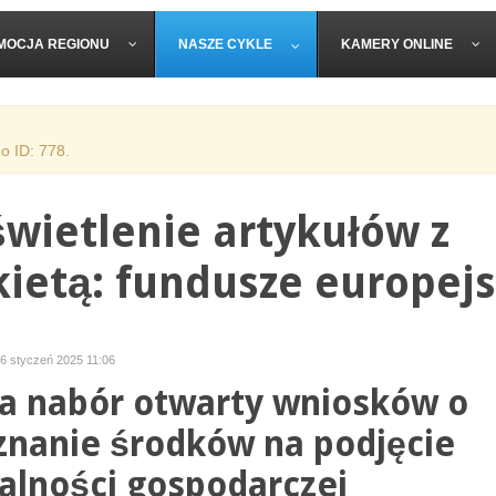
MOCJA REGIONU
NASZE CYKLE
KAMERY ONLINE
o ID: 778.
wietlenie artykułów z
kietą: fundusze europejs
06 styczeń 2025 11:06
a nabór otwarty wniosków o
znanie środków na podjęcie
łalności gospodarczej