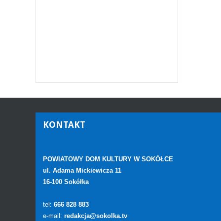
KONTAKT
POWIATOWY DOM KULTURY W SOKÓŁCE
ul. Adama Mickiewicza 11
16-100 Sokółka
tel:
666 828 883
e-mail:
redakcja@sokolka.tv