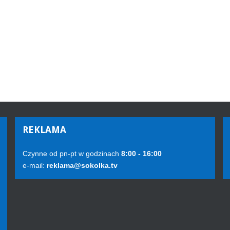
REKLAMA
Czynne od pn-pt w godzinach
8:00 - 16:00
e-mail:
reklama@sokolka.tv