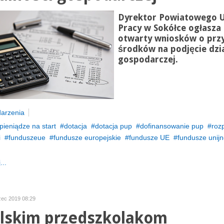
Dyrektor Powiatowego 
Pracy w Sokółce ogłasza
otwarty wniosków o prz
środków na podjęcie dzia
gospodarczej.
arzenia
pieniądze na start
dotacja
dotacja pup
dofinansowanie pup
roz
i
funduszeue
fundusze europejskie
fundusze UE
fundusze unij
...
zec 2019 08:29
lskim przedszkolakom