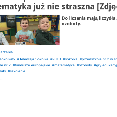
matyka już nie straszna [Zdję
Do liczenia mają liczydła
ozoboty
.
arzenia
sokólkatv
Telewizja Sokółka
2019
sokólka
przedszkole nr 2 w s
le nr 2
fundusze europejskie
matematyka
ozoboty
gry edukacy
laki
szkolenie
...