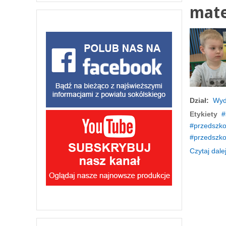
mate
Dział:
Wyd
Etykiety
przedszko
przedszko
Czytaj dalej