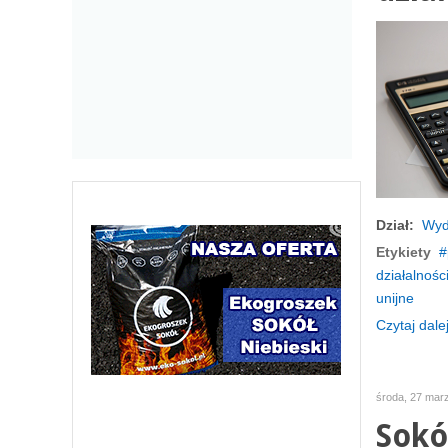
Dział:
Wyd
Etykiety
działalnośc
unijne
Czytaj dalej
środa, 27 mar
Sokó