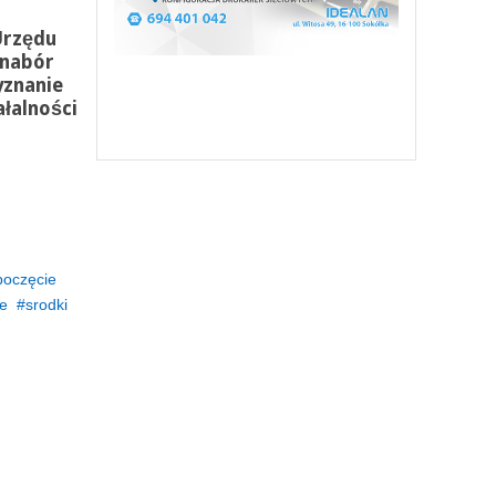
Urzędu
 nabór
yznanie
łalności
poczęcie
ne
srodki