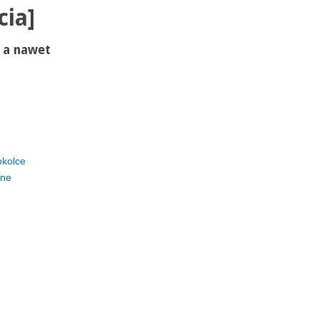
cia]
, a nawet
okolce
jne