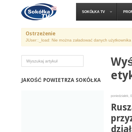
SOKÓŁKA TV
PRO
Ostrzeżenie
JUser::_load: Nie można załadować danych użytkownika 
Wyś
ety
JAKOŚĆ
POWIETRZA SOKÓŁKA
poniedziałek, 
Rusz
przy
dzia