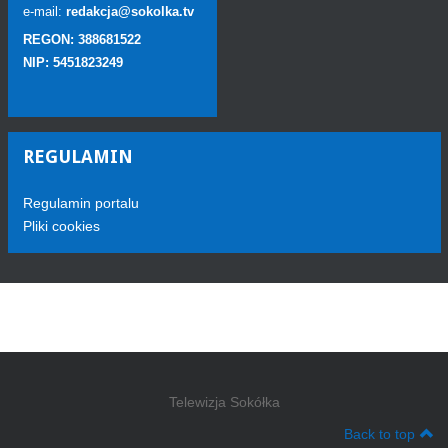
e-mail:
redakcja@sokolka.tv
REGON: 388681522
NIP: 5451823249
REGULAMIN
Regulamin portalu
Pliki cookies
Telewizja Sokółka
Back to top