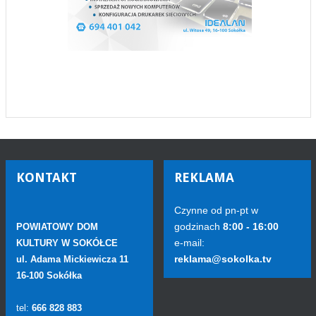
KONTAKT
REKLAMA
Czynne od pn-pt w
godzinach
8:00 - 16:00
POWIATOWY DOM
e-mail:
KULTURY W SOKÓŁCE
reklama@sokolka.tv
ul. Adama Mickiewicza 11
16-100 Sokółka
tel:
666 828 883