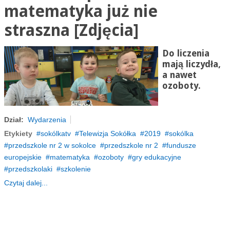
matematyka już nie
straszna [Zdjęcia]
Do liczenia
mają liczydła,
a nawet
ozoboty
.
Dział:
Wydarzenia
Etykiety
sokólkatv
Telewizja Sokółka
2019
sokólka
przedszkole nr 2 w sokolce
przedszkole nr 2
fundusze
europejskie
matematyka
ozoboty
gry edukacyjne
przedszkolaki
szkolenie
Czytaj dalej...