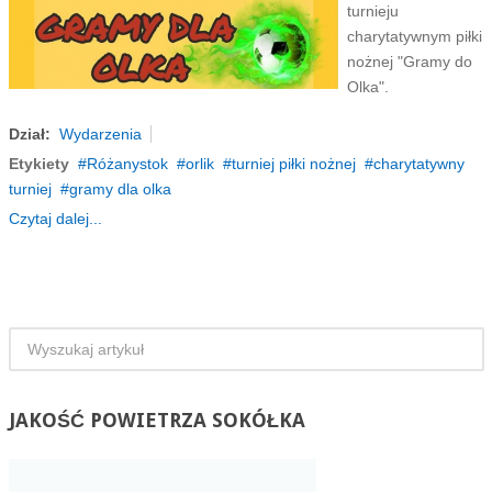
turnieju
charytatywnym piłki
nożnej "Gramy do
Olka".
Dział:
Wydarzenia
Etykiety
Różanystok
orlik
turniej piłki nożnej
charytatywny
turniej
gramy dla olka
Czytaj dalej...
JAKOŚĆ
POWIETRZA SOKÓŁKA