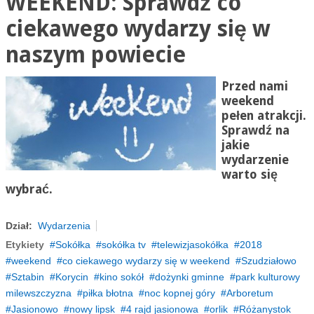
WEEKEND: Sprawdź co
ciekawego wydarzy się w
naszym powiecie
Przed nami
weekend
pełen atrakcji.
Sprawdź na
jakie
wydarzenie
warto się
wybrać.
Dział:
Wydarzenia
Etykiety
Sokółka
sokółka tv
telewizjasokółka
2018
weekend
co ciekawego wydarzy się w weekend
Szudziałowo
Sztabin
Korycin
kino sokół
dożynki gminne
park kulturowy
milewszczyzna
piłka błotna
noc kopnej góry
Arboretum
Jasionowo
nowy lipsk
4 rajd jasionowa
orlik
Różanystok