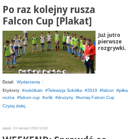
Po raz kolejny rusza
Falcon Cup [Plakat]
Już jutro
pierwsze
rozgrywki.
Dział:
Wydarzenia
Etykiety
sokólkatv
Telewizja Sokółka
2019
falcon
piłka
nożna
falcon cup
orlik
drużyny
turniej Falcon Cup
Czytaj dalej...
piątek, 24 sierpień 2018 14:00