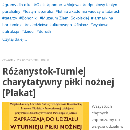
gramy dla olka
Olek
pomoc
Majewo
odpustowy festyn
parafialny
festyn
parafia
letnia akademia wiedzy o tatarach
tatarzy
Bohoniki
Muzeum Ziemi Sokólskiej
jarmark na
bartłomieja
dziedzictwo kulturowego
finisaż
wystawa
atrakcje
dzieci
dorośli
Czytaj dalej...
czwartek, 23 sierpień 2018 08:00
Różanystok-Turniej
charytatywny piłki nożnej
[Plakat]
Wszystkich
chętnych
zapraszamy do
wzięcia udziału w