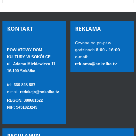
KONTAKT
REKLAMA
Czynne od pn-pt w
godzinach
8:00 - 16:00
POWIATOWY DOM
e-mail:
KULTURY W SOKÓŁCE
reklama@sokolka.tv
ul. Adama Mickiewicza 11
16-100 Sokółka
tel:
666 828 883
e-mail:
redakcja@sokolka.tv
REGON: 388681522
NIP: 5451823249
REGULAMIN