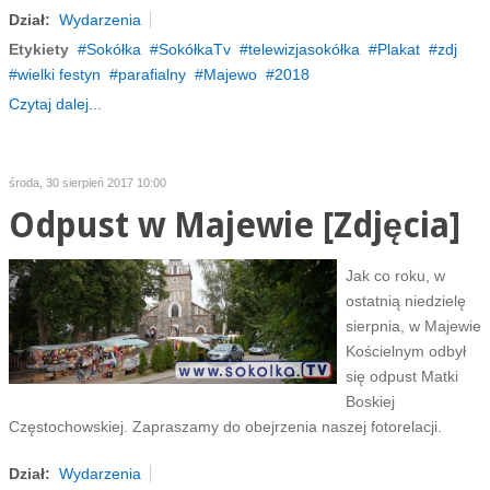
Dział:
Wydarzenia
Etykiety
Sokółka
SokółkaTv
telewizjasokółka
Plakat
zdj
wielki festyn
parafialny
Majewo
2018
Czytaj dalej...
środa, 30 sierpień 2017 10:00
Odpust w Majewie [Zdjęcia]
Jak co roku, w
ostatnią niedzielę
sierpnia, w Majewie
Kościelnym odbył
się odpust Matki
Boskiej
Częstochowskiej. Zapraszamy do obejrzenia naszej fotorelacji.
Dział:
Wydarzenia