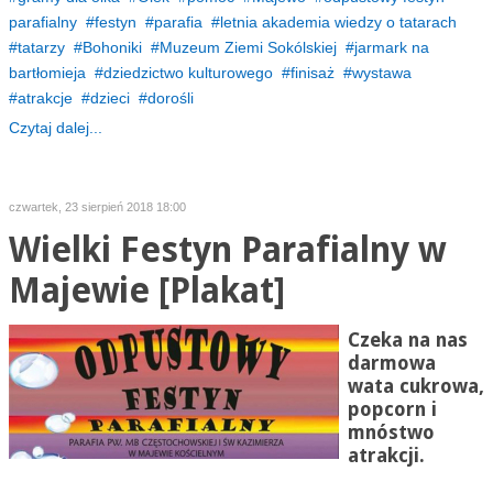
parafialny
festyn
parafia
letnia akademia wiedzy o tatarach
tatarzy
Bohoniki
Muzeum Ziemi Sokólskiej
jarmark na
bartłomieja
dziedzictwo kulturowego
finisaż
wystawa
atrakcje
dzieci
dorośli
Czytaj dalej...
czwartek, 23 sierpień 2018 18:00
Wielki Festyn Parafialny w
Majewie [Plakat]
Czeka na nas
darmowa
wata cukrowa,
popcorn i
mnóstwo
atrakcji.