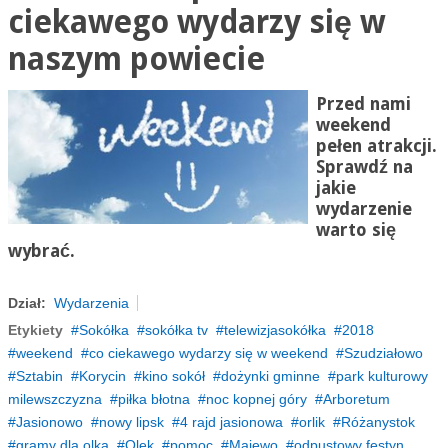
ciekawego wydarzy się w
naszym powiecie
Przed nami
weekend
pełen atrakcji.
Sprawdź na
jakie
wydarzenie
warto się
wybrać.
Dział:
Wydarzenia
Etykiety
Sokółka
sokółka tv
telewizjasokółka
2018
weekend
co ciekawego wydarzy się w weekend
Szudziałowo
Sztabin
Korycin
kino sokół
dożynki gminne
park kulturowy
milewszczyzna
piłka błotna
noc kopnej góry
Arboretum
Jasionowo
nowy lipsk
4 rajd jasionowa
orlik
Różanystok
gramy dla olka
Olek
pomoc
Majewo
odpustowy festyn