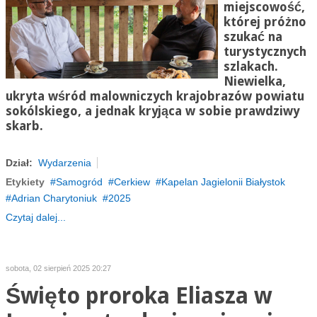
miejscowość,
której próżno
szukać na
turystycznych
szlakach.
Niewielka,
ukryta wśród malowniczych krajobrazów powiatu
sokólskiego, a jednak kryjąca w sobie prawdziwy
skarb.
Dział:
Wydarzenia
Etykiety
Samogród
Cerkiew
Kapelan Jagielonii Białystok
Adrian Charytoniuk
2025
Czytaj dalej...
sobota, 02 sierpień 2025 20:27
Święto proroka Eliasza w