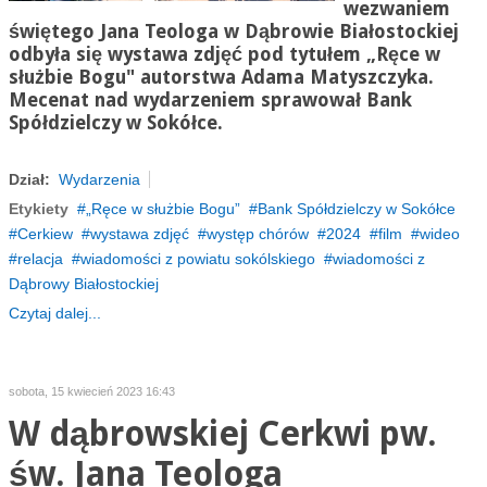
wezwaniem
świętego Jana Teologa w Dąbrowie Białostockiej
odbyła się wystawa zdjęć pod tytułem „Ręce w
służbie Bogu" autorstwa Adama Matyszczyka.
Mecenat nad wydarzeniem sprawował Bank
Spółdzielczy w Sokółce.
Dział:
Wydarzenia
Etykiety
„Ręce w służbie Bogu”
Bank Spółdzielczy w Sokółce
Cerkiew
wystawa zdjęć
występ chórów
2024
film
wideo
relacja
wiadomości z powiatu sokólskiego
wiadomości z
Dąbrowy Białostockiej
Czytaj dalej...
sobota, 15 kwiecień 2023 16:43
W dąbrowskiej Cerkwi pw.
św. Jana Teologa