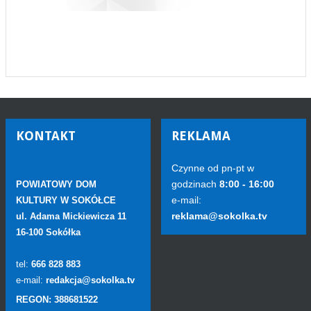
KONTAKT
REKLAMA
Czynne od pn-pt w
godzinach
8:00 - 16:00
POWIATOWY DOM
e-mail:
KULTURY W SOKÓŁCE
reklama@sokolka.tv
ul. Adama Mickiewicza 11
16-100 Sokółka
tel:
666 828 883
e-mail:
redakcja@sokolka.tv
REGON: 388681522