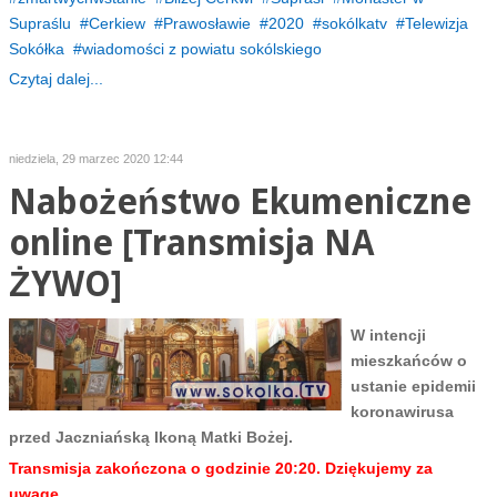
Supraślu
Cerkiew
Prawosławie
2020
sokólkatv
Telewizja
Sokółka
wiadomości z powiatu sokólskiego
Czytaj dalej...
niedziela, 29 marzec 2020 12:44
Nabożeństwo Ekumeniczne
online [Transmisja NA
ŻYWO]
W intencji
mieszkańców o
ustanie epidemii
koronawirusa
przed
Jaczniańską
Ikoną Matki Bożej.
Transmisja zakończona o godzinie 20:20. Dziękujemy za
uwagę.