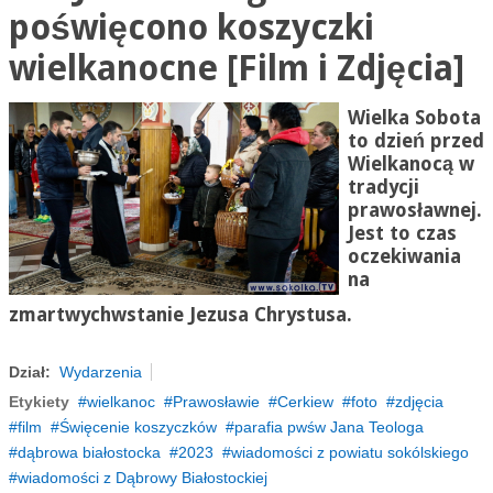
poświęcono koszyczki
wielkanocne [Film i Zdjęcia]
Wielka Sobota
to dzień przed
Wielkanocą w
tradycji
prawosławnej.
Jest to czas
oczekiwania
na
zmartwychwstanie Jezusa Chrystusa.
Dział:
Wydarzenia
Etykiety
wielkanoc
Prawosławie
Cerkiew
foto
zdjęcia
film
Święcenie koszyczków
parafia pwśw Jana Teologa
dąbrowa białostocka
2023
wiadomości z powiatu sokólskiego
wiadomości z Dąbrowy Białostockiej