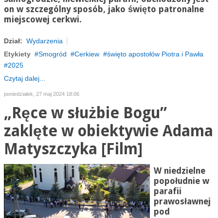
on w szczególny sposób, jako święto patronalne
miejscowej cerkwi.
Dział:
Wydarzenia
Etykiety
Smogród
Cerkiew
święto apostołów Piotra i Pawła
2025
Czytaj dalej...
poniedziałek, 27 maj 2024 18:06
„Ręce w służbie Bogu”
zaklęte w obiektywie Adama
Matyszczyka [Film]
W niedzielne
popołudnie w
parafii
prawosławnej
pod