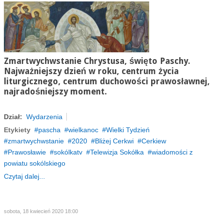
Zmartwychwstanie Chrystusa, święto Paschy.
Najważniejszy dzień w roku, centrum życia
liturgicznego, centrum duchowości prawosławnej,
najradośniejszy moment.
Dział:
Wydarzenia
Etykiety
pascha
wielkanoc
Wielki Tydzień
zmartwychwstanie
2020
Bliżej Cerkwi
Cerkiew
Prawosławie
sokólkatv
Telewizja Sokółka
wiadomości z
powiatu sokólskiego
Czytaj dalej...
sobota, 18 kwiecień 2020 18:00