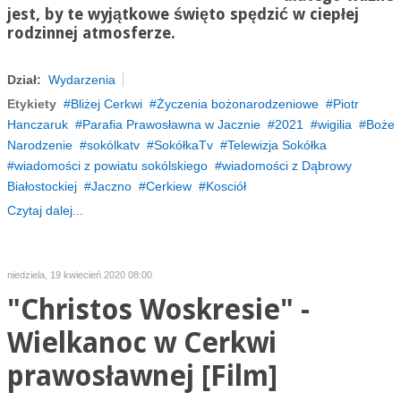
jest, by te wyjątkowe święto spędzić w ciepłej
rodzinnej atmosferze.
Dział:
Wydarzenia
Etykiety
Bliżej Cerkwi
Życzenia bożonarodzeniowe
Piotr
Hanczaruk
Parafia Prawosławna w Jacznie
2021
wigilia
Boże
Narodzenie
sokólkatv
SokółkaTv
Telewizja Sokółka
wiadomości z powiatu sokólskiego
wiadomości z Dąbrowy
Białostockiej
Jaczno
Cerkiew
Kosciół
Czytaj dalej...
niedziela, 19 kwiecień 2020 08:00
"Christos Woskresie" -
Wielkanoc w Cerkwi
prawosławnej [Film]