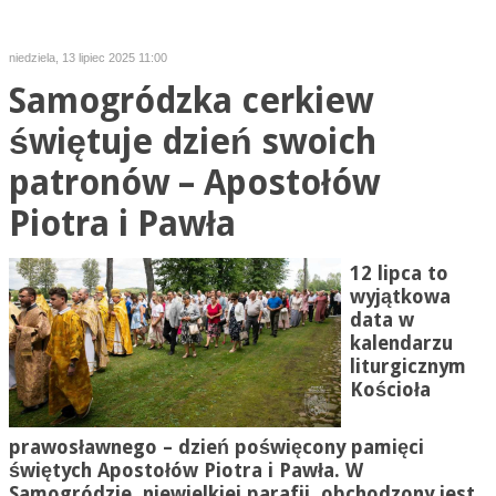
niedziela, 13 lipiec 2025 11:00
Samogródzka cerkiew
świętuje dzień swoich
patronów – Apostołów
Piotra i Pawła
12 lipca to
wyjątkowa
data w
kalendarzu
liturgicznym
Kościoła
prawosławnego – dzień poświęcony pamięci
świętych Apostołów Piotra i Pawła. W
Samogródzie, niewielkiej parafii, obchodzony jest