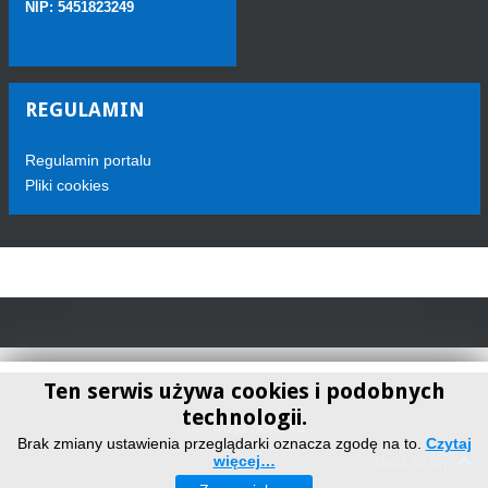
NIP: 5451823249
REGULAMIN
Regulamin portalu
Pliki cookies
Ten serwis używa cookies i podobnych
technologii.
Telewizja Sokółka
Brak zmiany ustawienia przeglądarki oznacza zgodę na to.
Czytaj
więcej…
Back to top