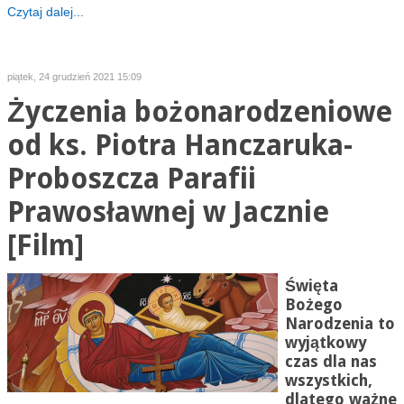
Czytaj dalej...
piątek, 24 grudzień 2021 15:09
Życzenia bożonarodzeniowe
od ks. Piotra Hanczaruka-
Proboszcza Parafii
Prawosławnej w Jacznie
[Film]
Święta
Bożego
Narodzenia to
wyjątkowy
czas dla nas
wszystkich,
dlatego ważne