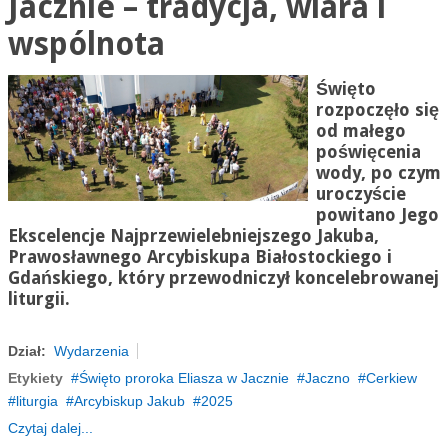
Jacznie – tradycja, wiara i
wspólnota
Święto
rozpoczęło się
od małego
poświęcenia
wody, po czym
uroczyście
powitano Jego
Ekscelencje Najprzewielebniejszego Jakuba,
Prawosławnego Arcybiskupa Białostockiego i
Gdańskiego, który przewodniczył koncelebrowanej
liturgii.
Dział:
Wydarzenia
Etykiety
Święto proroka Eliasza w Jacznie
Jaczno
Cerkiew
liturgia
Arcybiskup Jakub
2025
Czytaj dalej...