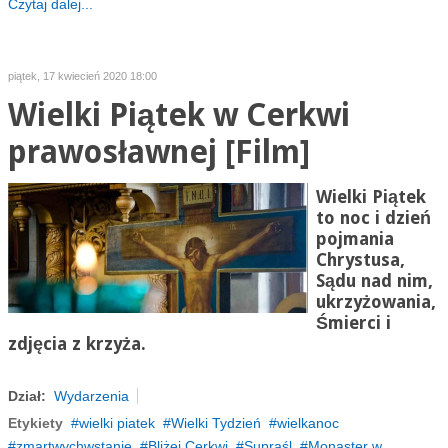
Czytaj dalej...
piątek, 17 kwiecień 2020 18:00
Wielki Piątek w Cerkwi
prawosławnej [Film]
Wielki Piątek
to noc i dzień
pojmania
Chrystusa,
Sądu nad nim,
ukrzyżowania,
Śmierci i
zdjęcia z krzyża.
Dział:
Wydarzenia
Etykiety
wielki piatek
Wielki Tydzień
wielkanoc
zmartwychwstanie
Bliżej Cerkwi
Supraśl
Monaster w