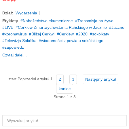
Dział:
Wydarzenia
Etykiety
Nabożeństwo ekumeniczne
Transmisja na żywo
LIVE
Cerkiew Zmartwychwstania Pańskiego w Jacznie
Jaczno
koronawirus
Bliżej Cerkwi
Cerkiew
2020
sokólkatv
Telewizja Sokółka
wiadomości z powiatu sokólskiego
zapowiedź
Czytaj dalej...
start
Poprzedni artykuł
1
2
3
Następny artykuł
koniec
Strona 1 z 3