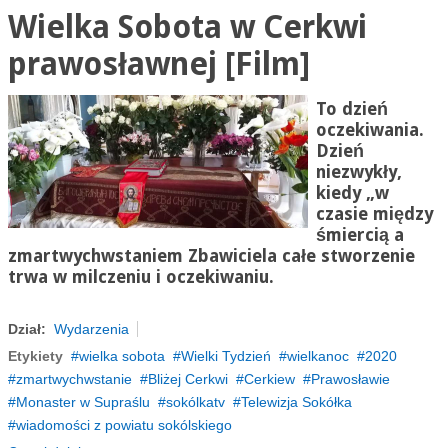
Wielka Sobota w Cerkwi
prawosławnej [Film]
To dzień
oczekiwania.
Dzień
niezwykły,
kiedy „w
czasie między
śmiercią a
zmartwychwstaniem Zbawiciela całe stworzenie
trwa w milczeniu i oczekiwaniu.
Dział:
Wydarzenia
Etykiety
wielka sobota
Wielki Tydzień
wielkanoc
2020
zmartwychwstanie
Bliżej Cerkwi
Cerkiew
Prawosławie
Monaster w Supraślu
sokólkatv
Telewizja Sokółka
wiadomości z powiatu sokólskiego