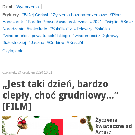
Dział:
Wydarzenia
Etykiety
Bliżej Cerkwi
Życzenia bożonarodzeniowe
Piotr
Hanczaruk
Parafia Prawosławna w Jacznie
2021
wigilia
Boże
Narodzenie
sokólkatv
SokółkaTv
Telewizja Sokółka
wiadomości z powiatu sokólskiego
wiadomości z Dąbrowy
Białostockiej
Jaczno
Cerkiew
Kosciół
Czytaj dalej...
czwartek, 24 grudzień 2020 16:01
„Jest taki dzień, bardzo
ciepły, choć grudniowy...”
[FILM]
Życzenia
świąteczne od
Artura