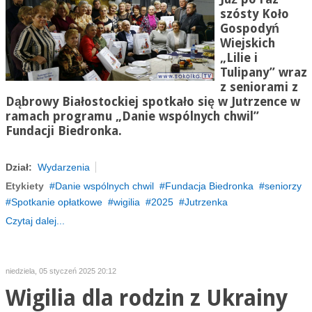
szósty Koło
Gospodyń
Wiejskich
„Lilie i
Tulipany” wraz
z seniorami z
Dąbrowy Białostockiej spotkało się w Jutrzence w
ramach programu „Danie wspólnych chwil”
Fundacji Biedronka.
Dział:
Wydarzenia
Etykiety
Danie wspólnych chwil
Fundacja Biedronka
seniorzy
Spotkanie opłatkowe
wigilia
2025
Jutrzenka
Czytaj dalej...
niedziela, 05 styczeń 2025 20:12
Wigilia dla rodzin z Ukrainy