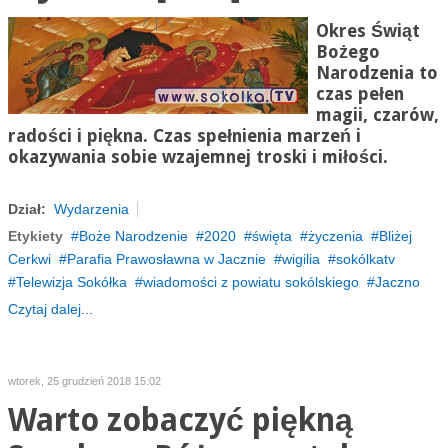
Okres Świąt
Bożego
Narodzenia to
czas pełen
magii, czarów,
radości i piękna. Czas spełnienia marzeń i
okazywania sobie wzajemnej troski i miłości.
Dział:
Wydarzenia
Etykiety
Boże Narodzenie
2020
święta
życzenia
Bliżej
Cerkwi
Parafia Prawosławna w Jacznie
wigilia
sokólkatv
Telewizja Sokółka
wiadomości z powiatu sokólskiego
Jaczno
Czytaj dalej...
wtorek, 25 grudzień 2018 15:02
Warto zobaczyć piękną