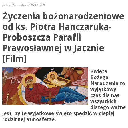
piątek, 24 grudzień 2021 15:09
Życzenia bożonarodzeniowe
od ks. Piotra Hanczaruka-
Proboszcza Parafii
Prawosławnej w Jacznie
[Film]
Święta
Bożego
Narodzenia to
wyjątkowy
czas dla nas
wszystkich,
dlatego ważne
jest, by te wyjątkowe święto spędzić w ciepłej
rodzinnej atmosferze.