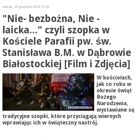
wtorek, 25 grudzień 2018 14:36
"Nie- bezbożna, Nie -
laicka..." czyli szopka w
Kościele Parafii pw. św.
Stanisława B.M. w Dąbrowie
Białostockiej [Film i Zdjęcia]
W kościołach,
jak co roku w
okresie świąt
Bożego
Narodzenia,
wystawiane są
tradycyjne szopki, które przyciągają wiernych
wprawiając ich w świąteczny nastrój.