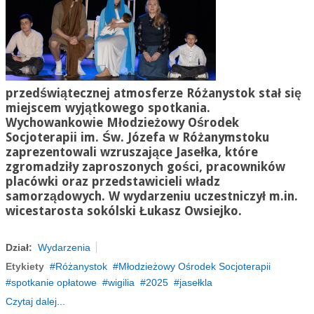
przedświątecznej atmosferze Różanystok stał się
miejscem wyjątkowego spotkania.
Wychowankowie Młodzieżowy Ośrodek
Socjoterapii im. Św. Józefa w Różanymstoku
zaprezentowali wzruszające Jasełka, które
zgromadziły zaproszonych gości, pracowników
placówki oraz przedstawicieli władz
samorządowych. W wydarzeniu uczestniczył m.in.
wicestarosta sokólski Łukasz Owsiejko.
Dział:
Wydarzenia
Etykiety
Różanystok
Młodzieżowy Ośrodek Socjoterapii
spotkanie opłatowe
wigilia
2025
jasełkla
Czytaj dalej...