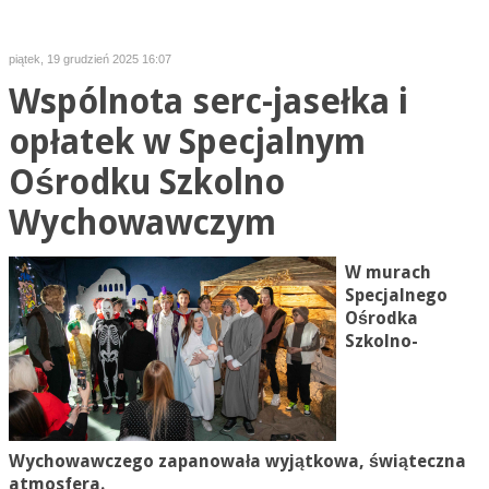
piątek, 19 grudzień 2025 16:07
Wspólnota serc-jasełka i
opłatek w Specjalnym
Ośrodku Szkolno
Wychowawczym
W murach
Specjalnego
Ośrodka
Szkolno-
Wychowawczego zapanowała wyjątkowa, świąteczna
atmosfera.