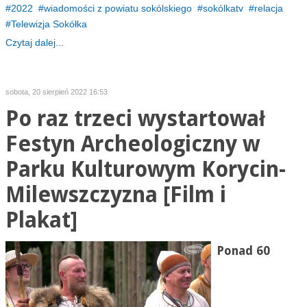
2022
wiadomości z powiatu sokólskiego
sokólkatv
relacja
Telewizja Sokółka
Czytaj dalej...
sobota, 20 sierpień 2022 16:53
Po raz trzeci wystartował
Festyn Archeologiczny w
Parku Kulturowym Korycin-
Milewszczyzna [Film i
Plakat]
Ponad 60