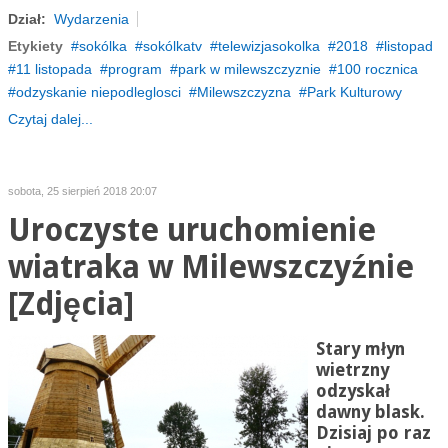
Dział:
Wydarzenia
Etykiety
sokólka
sokólkatv
telewizjasokolka
2018
listopad
11 listopada
program
park w milewszczyznie
100 rocznica
odzyskanie niepodleglosci
Milewszczyzna
Park Kulturowy
Czytaj dalej...
sobota, 25 sierpień 2018 20:07
Uroczyste uruchomienie
wiatraka w Milewszczyźnie
[Zdjęcia]
Stary młyn
wietrzny
odzyskał
dawny blask.
Dzisiaj po raz