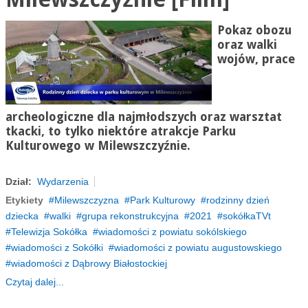
Pokaz obozu
oraz walki
wojów, prace
archeologiczne dla najmłodszych oraz warsztat
tkacki, to tylko niektóre atrakcje Parku
Kulturowego w
Milewszczyźnie
.
Dział:
Wydarzenia
Etykiety
Milewszczyzna
Park Kulturowy
rodzinny dzień
dziecka
walki
grupa rekonstrukcyjna
2021
sokółkaTVt
Telewizja Sokółka
wiadomości z powiatu sokólskiego
wiadomości z Sokółki
wiadomości z powiatu augustowskiego
wiadomości z Dąbrowy Białostockiej
Czytaj dalej...