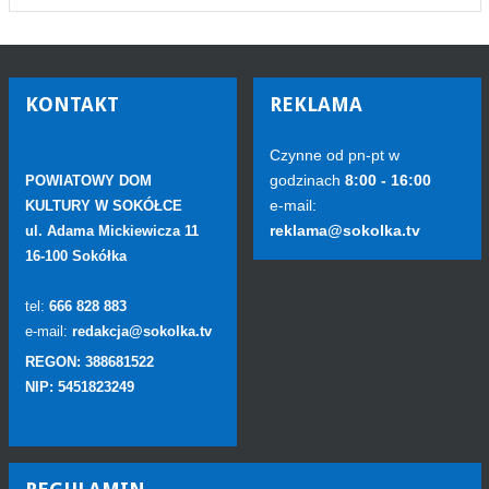
KONTAKT
REKLAMA
Czynne od pn-pt w
godzinach
8:00 - 16:00
POWIATOWY DOM
e-mail:
KULTURY W SOKÓŁCE
reklama@sokolka.tv
ul. Adama Mickiewicza 11
16-100 Sokółka
tel:
666 828 883
e-mail:
redakcja@sokolka.tv
REGON: 388681522
NIP: 5451823249