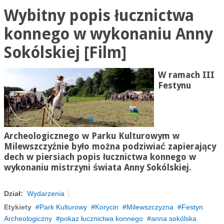
Wybitny popis łucznictwa
konnego w wykonaniu Anny
Sokólskiej [Film]
W ramach III
Festynu
Archeologicznego w Parku Kulturowym w
Milewszczyźnie
było można podziwiać zapierający
dech w piersiach popis łucznictwa konnego w
wykonaniu mistrzyni świata Anny Sokólskiej.
Dział:
Wydarzenia
Etykiety
Park Kulturowy
Korycin
Milewszczyzna
Festyn
Archeologiczny
pokaz łucznictwa konnego
anna sokólska