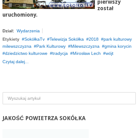
pierwszy
został
uruchomiony.
Dział:
Wydarzenia
Etykiety
SokółkaTv
Telewizja Sokółka
2018
park kulturowy
milewszczyzna
Park Kulturowy
Milewszczyzna
gmina korycin
dziedzictwo kulturowe
tradycja
Mirosław Lech
wójt
Czytaj dalej...
JAKOŚĆ
POWIETRZA SOKÓŁKA