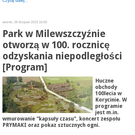
Czytaj dalej...
wtorek, 06 listopad 2018 16:00
Park w Milewszczyźnie
otworzą w 100. rocznicę
odzyskania niepodległości
[Program]
Huczne
obchody
100lecia w
Korycinie. W
programie
jest m.in.
wmurowanie "kapsuły czasu", koncert zespołu
PRYMAKI oraz pokaz sztucznych ogni.