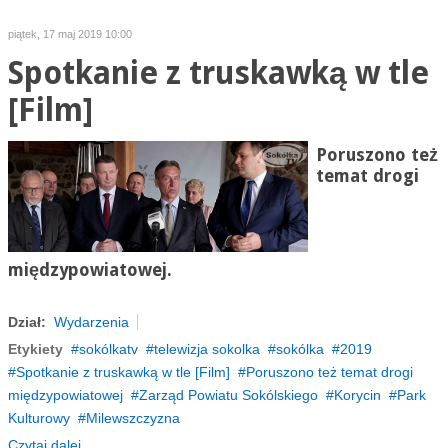
piątek, 17 maj 2019 10:00
Spotkanie z truskawką w tle
[Film]
Poruszono też
temat drogi
międzypowiatowej.
Dział:
Wydarzenia
Etykiety
sokólkatv
telewizja sokolka
sokólka
2019
Spotkanie z truskawką w tle [Film]
Poruszono też temat drogi
międzypowiatowej
Zarząd Powiatu Sokólskiego
Korycin
Park
Kulturowy
Milewszczyzna
Czytaj dalej...