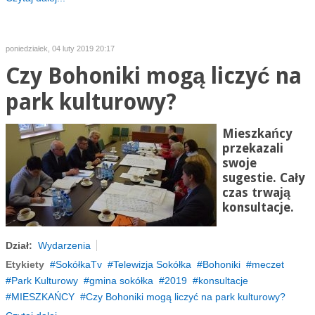
poniedziałek, 04 luty 2019 20:17
Czy Bohoniki mogą liczyć na
park kulturowy?
Mieszkańcy
przekazali
swoje
sugestie. Cały
czas trwają
konsultacje.
Dział:
Wydarzenia
Etykiety
SokółkaTv
Telewizja Sokółka
Bohoniki
meczet
Park Kulturowy
gmina sokółka
2019
konsultacje
MIESZKAŃCY
Czy Bohoniki mogą liczyć na park kulturowy?