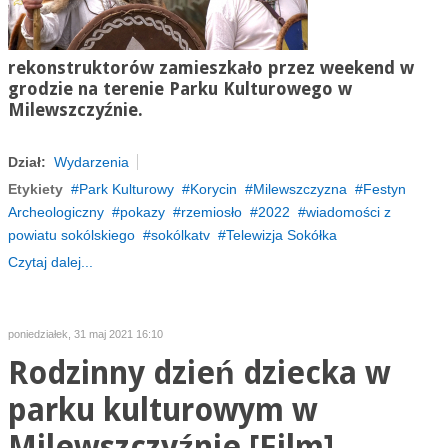
rekonstruktorów zamieszkało przez weekend w
grodzie na terenie Parku Kulturowego w
Milewszczyźnie
.
Dział:
Wydarzenia
Etykiety
Park Kulturowy
Korycin
Milewszczyzna
Festyn
Archeologiczny
pokazy
rzemiosło
2022
wiadomości z
powiatu sokólskiego
sokólkatv
Telewizja Sokółka
Czytaj dalej...
poniedziałek, 31 maj 2021 16:10
Rodzinny dzień dziecka w
parku kulturowym w
Milewszczyźnie [Film]