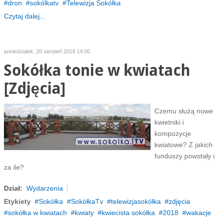
dron
sokólkatv
Telewizja Sokółka
Czytaj dalej...
poniedziałek, 20 sierpień 2018 14:00
Sokółka tonie w kwiatach
[Zdjęcia]
Czemu służą nowe
kwietniki i
kompozycje
kwiatowe? Z jakich
funduszy powstały i
za ile?
Dział:
Wydarzenia
Etykiety
Sokółka
SokółkaTv
telewizjasokółka
zdjęcia
sokółka w kwiatach
kwiaty
kwiecista sokółka
2018
wakacje