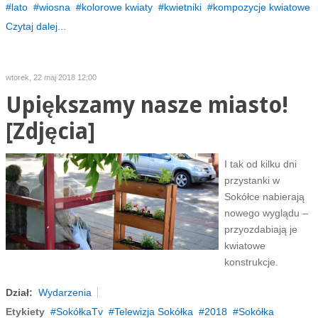
lato
wiosna
kolorowe kwiaty
kwietniki
kompozycje kwiatowe
Czytaj dalej...
wtorek, 22 maj 2018 12:00
Upiększamy nasze miasto!
[Zdjęcia]
I tak od kilku dni
przystanki w
Sokółce nabierają
nowego wyglądu –
przyozdabiają je
kwiatowe
konstrukcje.
Dział:
Wydarzenia
Etykiety
SokółkaTv
Telewizja Sokółka
2018
Sokółka