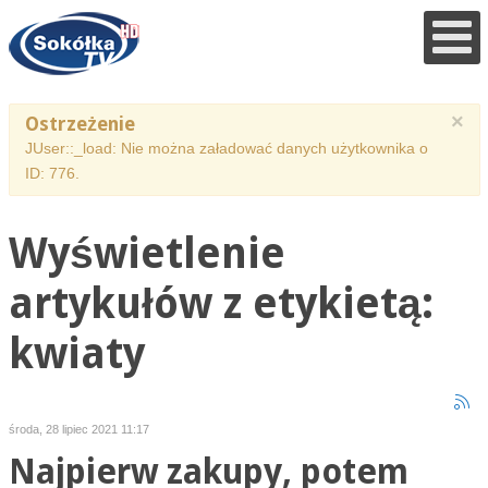
×
Ostrzeżenie
JUser::_load: Nie można załadować danych użytkownika o
ID: 776.
Wyświetlenie
artykułów z etykietą:
kwiaty
środa, 28 lipiec 2021 11:17
Najpierw zakupy, potem