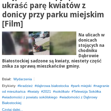
ukraść parę kwiatów z
donicy przy parku miejskim
[Film]
Na ulicach w
donicach
stojących na
chodniku
Dąbrowie
Białostockiej sadzone są kwiaty, niestety część
znika za sprawą mieszkańców gminy.
Dział:
Wydarzenia
Etykiety
kradzież
dąbrowa białostocka
park miejski
nagranie
od mieszkańca
kwiaty
2021
sokólkatv
Telewizja Sokółka
wiadomości z powiatu sokólskiego
wiadomości z Dąbrowy
Białostockiej
Czytaj dalej...