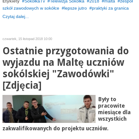
Etykiety
SokółkaTv
Telewizja Sokółka
2018
malta
zespół
szkół zawodowych w sokółce
lepsze jutro
praktyki za granica
Czytaj dalej...
czwartek, 15 listopad 2018 10:00
Ostatnie przygotowania do
wyjazdu na Maltę uczniów
sokólskiej "Zawodówki"
[Zdjęcia]
Były to
pracowite
miesiące dla
wszystkich
zakwalifikowanych do projektu uczniów.