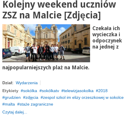
Kolejny weekend uczniów
ZSZ na Malcie [Zdjęcia]
Czekała ich
wycieczka i
odpoczynek
na jednej z
najpopularniejszych plaż na Malcie.
Dział:
Wydarzenia
Etykiety
sokólka
sokólkatv
telewizjasokolka
2018
grudzien
zdjęcia
zespol szkol im elizy orzeszkowej w sokolce
malta
staże zagraniczne
Czytaj dalej...