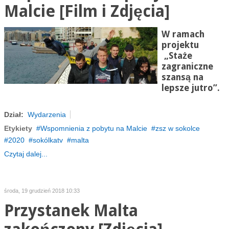
Malcie [Film i Zdjęcia]
W ramach
projektu
„Staże
zagraniczne
szansą na
lepsze jutro”.
Dział:
Wydarzenia
Etykiety
Wspomnienia z pobytu na Malcie
zsz w sokolce
2020
sokólkatv
malta
Czytaj dalej...
środa, 19 grudzień 2018 10:33
Przystanek Malta