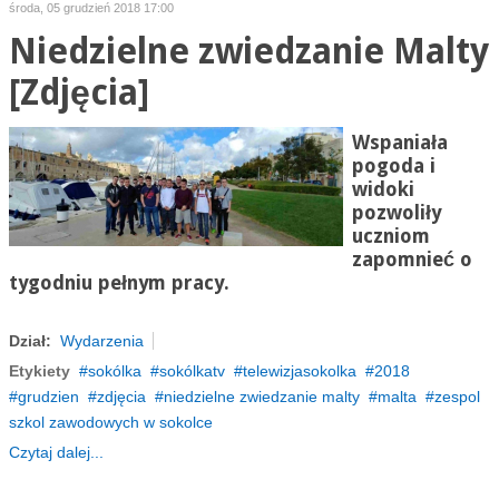
środa, 05 grudzień 2018 17:00
Niedzielne zwiedzanie Malty
[Zdjęcia]
Wspaniała
pogoda i
widoki
pozwoliły
uczniom
zapomnieć o
tygodniu pełnym pracy.
Dział:
Wydarzenia
Etykiety
sokólka
sokólkatv
telewizjasokolka
2018
grudzien
zdjęcia
niedzielne zwiedzanie malty
malta
zespol
szkol zawodowych w sokolce
Czytaj dalej...