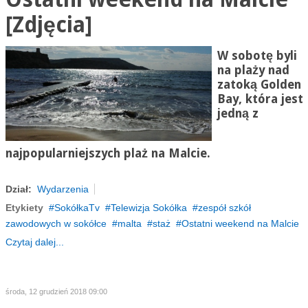
[Zdjęcia]
W sobotę byli
na plaży nad
zatoką Golden
Bay, która jest
jedną z
najpopularniejszych plaż na Malcie.
Dział:
Wydarzenia
Etykiety
SokółkaTv
Telewizja Sokółka
zespół szkół
zawodowych w sokółce
malta
staż
Ostatni weekend na Malcie
Czytaj dalej...
środa, 12 grudzień 2018 09:00