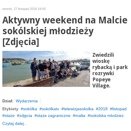
wtorek, 27 listopad 2018 18:00
Aktywny weekend na Malcie
sokólskiej młodzieży
[Zdjęcia]
Zwiedzili
wioskę
rybacką i park
rozrywki
Popeye
Village.
Dział:
Wydarzenia
Etykiety
sokólka
sokólkatv
telewizjasokolka
2018
listopad
staże
zdjęcia
staże zagraniczne
malta
sokolska mlodziez
Czytaj dalej...