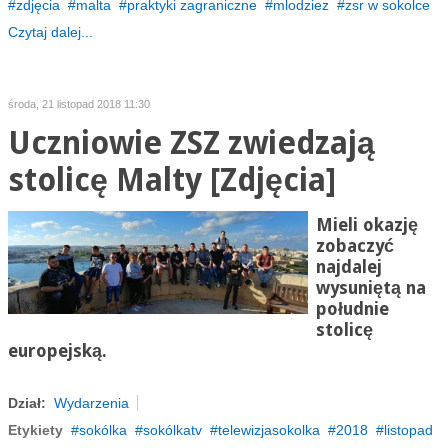
zdjęcia
malta
praktyki zagraniczne
mlodziez
zsr w sokolce
Czytaj dalej...
środa, 21 listopad 2018 11:30
Uczniowie ZSZ zwiedzają
stolicę Malty [Zdjęcia]
Mieli okazję
zobaczyć
najdalej
wysuniętą na
południe
stolicę
europejską.
Dział:
Wydarzenia
Etykiety
sokólka
sokólkatv
telewizjasokolka
2018
listopad