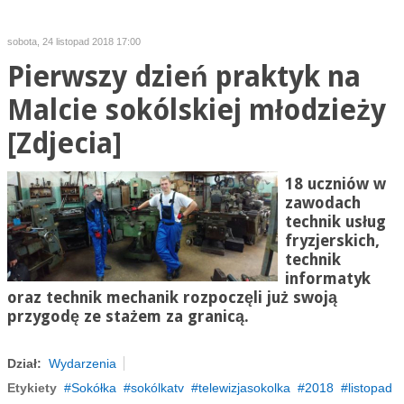
sobota, 24 listopad 2018 17:00
Pierwszy dzień praktyk na
Malcie sokólskiej młodzieży
[Zdjecia]
18 uczniów w
zawodach
technik usług
fryzjerskich,
technik
informatyk
oraz technik mechanik rozpoczęli już swoją
przygodę ze stażem za granicą.
Dział:
Wydarzenia
Etykiety
Sokółka
sokólkatv
telewizjasokolka
2018
listopad