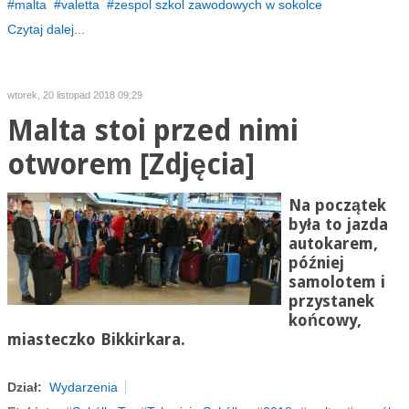
malta
valetta
zespol szkol zawodowych w sokolce
Czytaj dalej...
wtorek, 20 listopad 2018 09:29
Malta stoi przed nimi
otworem [Zdjęcia]
Na początek
była to jazda
autokarem,
później
samolotem i
przystanek
końcowy,
miasteczko Bikkirkara.
Dział:
Wydarzenia