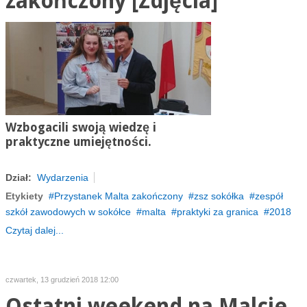
zakończony [Zdjęcia]
Wzbogacili swoją wiedzę i
praktyczne umiejętności.
Dział:
Wydarzenia
Etykiety
Przystanek Malta zakończony
zsz sokółka
zespół
szkół zawodowych w sokółce
malta
praktyki za granica
2018
Czytaj dalej...
czwartek, 13 grudzień 2018 12:00
Ostatni weekend na Malcie