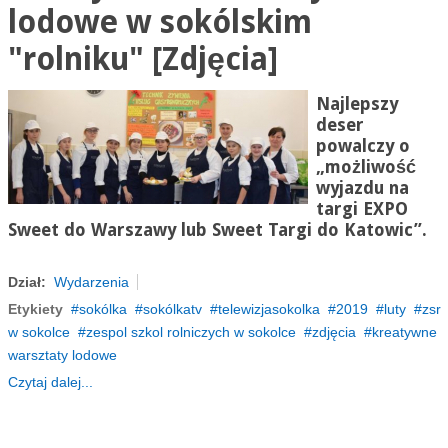
lodowe w sokólskim
"rolniku" [Zdjęcia]
Najlepszy
deser
powalczy o
„możliwość
wyjazdu na
targi EXPO
Sweet do Warszawy lub Sweet Targi do Katowic”.
Dział:
Wydarzenia
Etykiety
sokólka
sokólkatv
telewizjasokolka
2019
luty
zsr
w sokolce
zespol szkol rolniczych w sokolce
zdjęcia
kreatywne
warsztaty lodowe
Czytaj dalej...