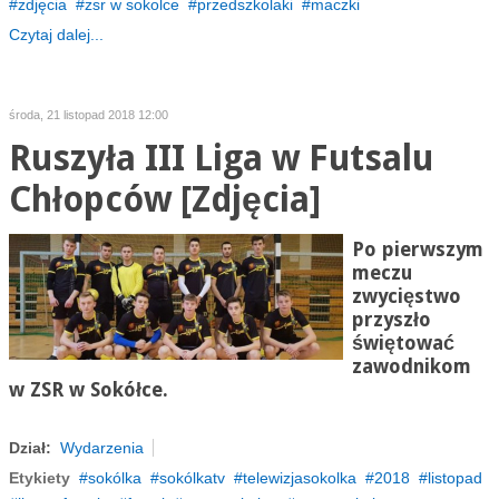
zdjęcia
zsr w sokolce
przedszkolaki
maczki
Czytaj dalej...
środa, 21 listopad 2018 12:00
Ruszyła III Liga w Futsalu
Chłopców [Zdjęcia]
Po pierwszym
meczu
zwycięstwo
przyszło
świętować
zawodnikom
w ZSR w Sokółce.
Dział:
Wydarzenia
Etykiety
sokólka
sokólkatv
telewizjasokolka
2018
listopad