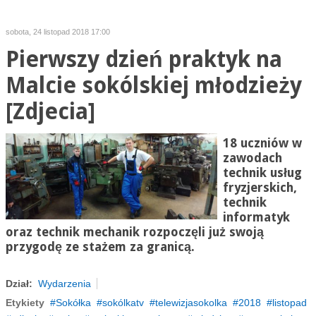
sobota, 24 listopad 2018 17:00
Pierwszy dzień praktyk na
Malcie sokólskiej młodzieży
[Zdjecia]
18 uczniów w
zawodach
technik usług
fryzjerskich,
technik
informatyk
oraz technik mechanik rozpoczęli już swoją
przygodę ze stażem za granicą.
Dział:
Wydarzenia
Etykiety
Sokółka
sokólkatv
telewizjasokolka
2018
listopad