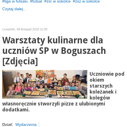
liga w futsalu
futsal
zsr w sokolce
zsz w sokolce
Czytaj dalej...
czwartek, 08 listopad 2018 11:00
Warsztaty kulinarne dla
uczniów SP w Boguszach
[Zdjęcia]
Uczniowie pod
okiem
starszych
koleżanek i
kolegów
własnoręcznie stworzyli pizze z ulubionymi
dodatkami.
Dział:
Wydarzenia