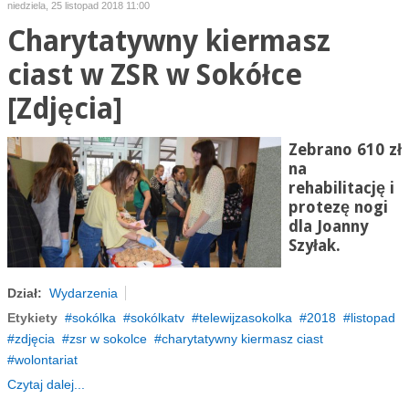
niedziela, 25 listopad 2018 11:00
Charytatywny kiermasz
ciast w ZSR w Sokółce
[Zdjęcia]
Zebrano 610 zł
na
rehabilitację i
protezę nogi
dla Joanny
Szyłak.
Dział:
Wydarzenia
Etykiety
sokólka
sokólkatv
telewijzasokolka
2018
listopad
zdjęcia
zsr w sokolce
charytatywny kiermasz ciast
wolontariat
Czytaj dalej...