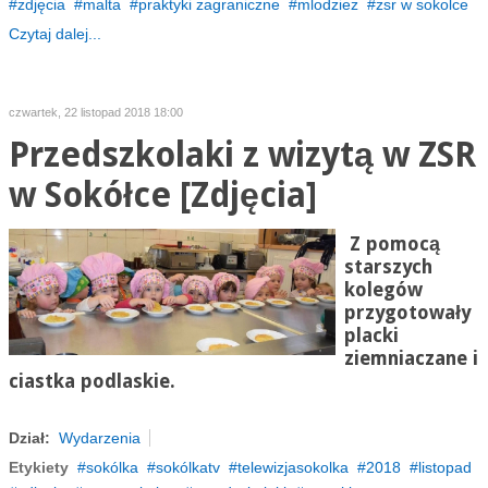
zdjęcia
malta
praktyki zagraniczne
mlodziez
zsr w sokolce
Czytaj dalej...
czwartek, 22 listopad 2018 18:00
Przedszkolaki z wizytą w ZSR
w Sokółce [Zdjęcia]
Z pomocą
starszych
kolegów
przygotowały
placki
ziemniaczane i
ciastka podlaskie.
Dział:
Wydarzenia
Etykiety
sokólka
sokólkatv
telewizjasokolka
2018
listopad