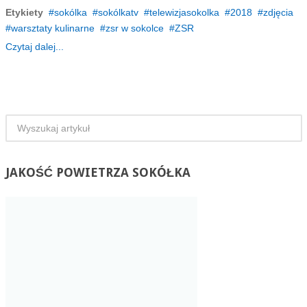
Etykiety
sokólka
sokólkatv
telewizjasokolka
2018
zdjęcia
warsztaty kulinarne
zsr w sokolce
ZSR
Czytaj dalej...
JAKOŚĆ
POWIETRZA SOKÓŁKA