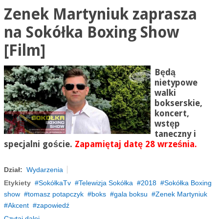
Zenek Martyniuk zaprasza
na Sokółka Boxing Show
[Film]
Będą
nietypowe
walki
bokserskie,
koncert,
wstęp
taneczny i
specjalni goście.
Zapamiętaj datę 28 września.
Dział:
Wydarzenia
Etykiety
SokółkaTv
Telewizja Sokółka
2018
Sokółka Boxing
show
tomasz potapczyk
boks
gala boksu
Zenek Martyniuk
Akcent
zapowiedź
Czytaj dalej...