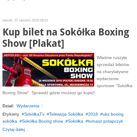
wtorek, 07 sierpień 2018 09:53
Kup bilet na Sokółka Boxing
Show [Plakat]
Właśnie ruszyła
sprzedaż biletów
na charytatywne
wydarzenie
sportowe "Sokółka
Boxing Show". Sprawdź gdzie możesz go kupić!
Dział:
Wydarzenia
Etykiety
SokółkaTv
Telewizja Sokółka
2018
uks boxing
sokółka
Sokółka Boxing show
Sokółka
tomasz potapczyk
Czytaj dalej...