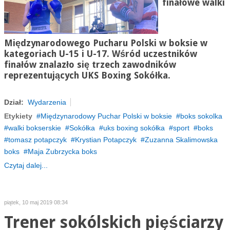
finałowe walki
Międzynarodowego Pucharu Polski w boksie w
kategoriach U-15 i U-17. Wśród uczestników
finałów znalazło się trzech zawodników
reprezentujących UKS Boxing Sokółka.
Dział:
Wydarzenia
Etykiety
Międzynarodowy Puchar Polski w boksie
boks sokolka
walki bokserskie
Sokółka
uks boxing sokółka
sport
boks
tomasz potapczyk
Krystian Potapczyk
Zuzanna Skalimowska
boks
Maja Zubrzycka boks
Czytaj dalej...
piątek, 10 maj 2019 08:34
Trener sokólskich pięściarzy