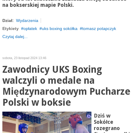
na bokserskiej mapie Polski.
Dział:
Wydarzenia
Etykiety
opłatek
uks boxing sokółka
tomasz potapczyk
Czytaj dalej...
sobota, 23 listopad 2024 13:46
Zawodnicy UKS Boxing
walczyli o medale na
Międzynarodowym Pucharze
Polski w boksie
Dziś w
Sokółce
rozegrano