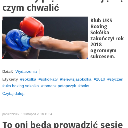
czym chwalić
Klub UKS
Boxing
Sokółka
zakończył rok
2018
ogromnym
sukcesem.
Dział:
Wydarzenia
Etykiety
sokólka
sokólkatv
telewizjasokolka
2019
styczeń
uks boxing sokolka
tomasz potapczyk
boks
Czytaj dalej...
poniedziałek, 19 listopad 2018 11:34
To oni będą prowadzić sesje