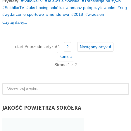
Etykiety
SokółkaTv
Telewizja Sokółka
Transmisja na żywo
SokółkaTv
uks boxing sokółka
tomasz potapczyk
boks
ring
wydarzenie sportowe
mundurowi
2018
wrzesień
Czytaj dalej...
start
Poprzedni artykuł
1
2
Następny artykuł
koniec
Strona 1 z 2
JAKOŚĆ
POWIETRZA SOKÓŁKA