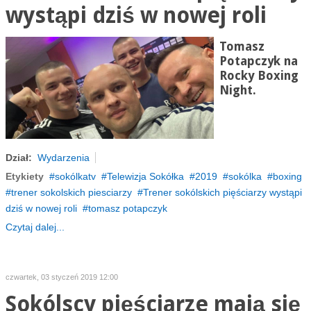
wystąpi dziś w nowej roli
Tomasz
Potapczyk na
Rocky Boxing
Night.
Dział:
Wydarzenia
Etykiety
sokólkatv
Telewizja Sokółka
2019
sokólka
boxing
trener sokolskich piesciarzy
Trener sokólskich pięściarzy wystąpi
dziś w nowej roli
tomasz potapczyk
Czytaj dalej...
czwartek, 03 styczeń 2019 12:00
Sokólscy pięściarze mają się