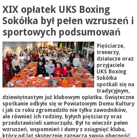
XIX opłatek UKS Boxing
Sokółka był pełen wzruszeń i
sportowych podsumowań
Pięściarze,
trenerzy,
działacze oraz
przyjaciele
UKS Boxing
Sokółka
spotkali się na
tradycyjnym,
dziewiętnastym już klubowym opłatku. Świąteczne
spotkanie odbyło się w Powiatowym Domu Kultury
i jak co roku zgromadziło nie tylko zawodników,
ale również ich rodziny, byłych pięściarzy oraz
przedstawicieli samorządu. Był to wieczór pełen
wzruszeń, wspomnień i dumy z osiągnięć klubu,
który od lat skutecznie zaznacza swoją obecność