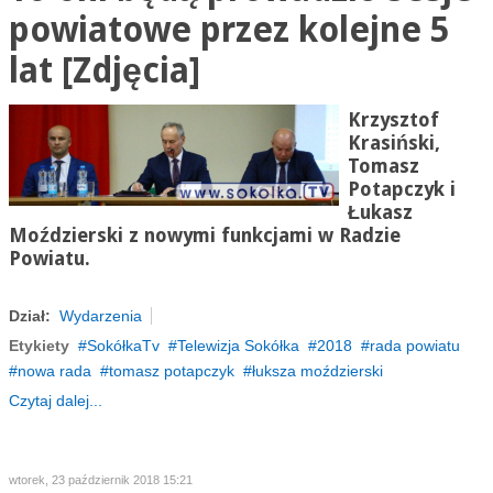
powiatowe przez kolejne 5
lat [Zdjęcia]
Krzysztof
Krasiński,
Tomasz
Potapczyk i
Łukasz
Moździerski z nowymi funkcjami w Radzie
Powiatu.
Dział:
Wydarzenia
Etykiety
SokółkaTv
Telewizja Sokółka
2018
rada powiatu
nowa rada
tomasz potapczyk
łuksza moździerski
Czytaj dalej...
wtorek, 23 październik 2018 15:21