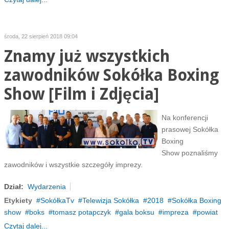
środa, 22 sierpień 2018 09:04
Znamy już wszystkich
zawodników Sokółka Boxing
Show [Film i Zdjęcia]
Na konferencji
prasowej Sokółka
Boxing
Show poznaliśmy
zawodników i wszystkie szczegóły imprezy.
Dział:
Wydarzenia
Etykiety
SokółkaTv
Telewizja Sokółka
2018
Sokółka Boxing
show
boks
tomasz potapczyk
gala boksu
impreza
powiat
Czytaj dalej...