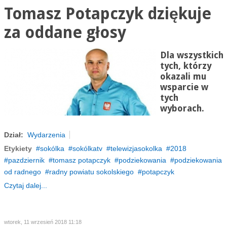
Tomasz Potapczyk dziękuje
za oddane głosy
Dla wszystkich
tych, którzy
okazali mu
wsparcie w
tych
wyborach.
Dział:
Wydarzenia
Etykiety
sokólka
sokólkatv
telewizjasokolka
2018
pazdziernik
tomasz potapczyk
podziekowania
podziekowania
od radnego
radny powiatu sokolskiego
potapczyk
Czytaj dalej...
wtorek, 11 wrzesień 2018 11:18