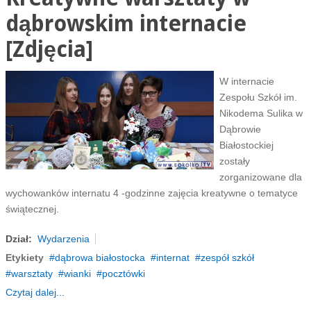
dąbrowskim internacie
[Zdjęcia]
W internacie
Zespołu Szkół im.
Nikodema Sulika w
Dąbrowie
Białostockiej
zostały
zorganizowane dla
wychowanków internatu 4 -godzinne zajęcia kreatywne o tematyce
świątecznej.
Dział:
Wydarzenia
Etykiety
dąbrowa białostocka
internat
zespół szkół
warsztaty
wianki
pocztówki
Czytaj dalej...