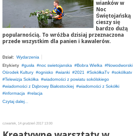
wianków w
Noc
Świętojańską
cieszy się
bardzo dużą
popularnością. To wróżba dzisiaj przeznaczona
przede wszystkim dla panien i kawalerów.
Dział:
Wydarzenia
Etykiety
gusła
noc swietojanska
Bobra Wielka
Nowodworski
Ośrodek Kultury
ognisko
wianki
2021
SokółkaTv
sokólkatv
Telewizja Sokółka
wiadomości z powiatu sokólskiego
wiadomości z Dąbrowy Białostockiej
wiadomości z Sokółki
informacja
relacja
Czytaj dalej...
czwartek, 14 grudzień 2017 13:00
Kreatywne warsztaty w