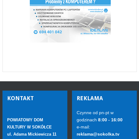
KONTAKT
REKLAMA
Czynne od pn-pt w
godzinach
8:00 - 16:00
POWIATOWY DOM
e-mail:
KULTURY W SOKÓŁCE
reklama@sokolka.tv
ul. Adama Mickiewicza 11