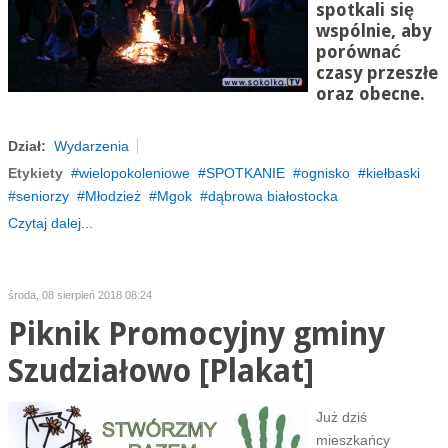
spotkali się
wspólnie, aby
porównać
czasy przeszłe
oraz obecne.
Dział:
Wydarzenia
Etykiety
wielopokoleniowe
SPOTKANIE
ognisko
kiełbaski
seniorzy
Młodzież
Mgok
dąbrowa białostocka
Czytaj dalej...
środa, 08 sierpień 2018 08:24
Piknik Promocyjny gminy
Szudziałowo [Plakat]
Już dziś
mieszkańcy