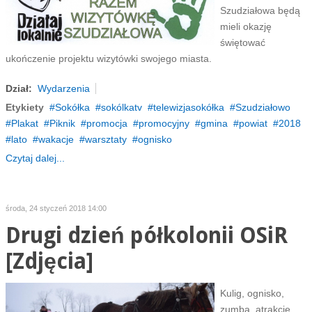
Szudziałowa będą
mieli okazję
świętować
ukończenie projektu wizytówki swojego miasta.
Dział:
Wydarzenia
Etykiety
Sokółka
sokólkatv
telewizjasokółka
Szudziałowo
Plakat
Piknik
promocja
promocyjny
gmina
powiat
2018
lato
wakacje
warsztaty
ognisko
Czytaj dalej...
środa, 24 styczeń 2018 14:00
Drugi dzień półkolonii OSiR
[Zdjęcia]
Kulig, ognisko,
zumba, atrakcje