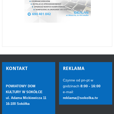
KONTAKT
REKLAMA
Czynne od pn-pt w
godzinach
8:00 - 16:00
POWIATOWY DOM
e-mail:
KULTURY W SOKÓŁCE
reklama@sokolka.tv
ul. Adama Mickiewicza 11
16-100 Sokółka