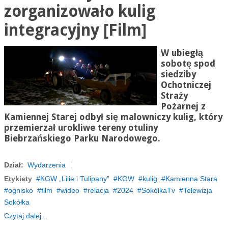
zorganizowało kulig
integracyjny [Film]
W ubiegłą
sobotę spod
siedziby
Ochotniczej
Straży
Pożarnej z
Kamiennej Starej odbył się malowniczy kulig, który
przemierzał urokliwe tereny otuliny
Biebrzańskiego Parku Narodowego.
Dział:
Wydarzenia
Etykiety
KGW „Lilie i Tulipany”
KGW
kulig
Kamienna Stara
ognisko
film
wideo
relacja
2024
SokółkaTv
Telewizja
Sokółka
Czytaj dalej...