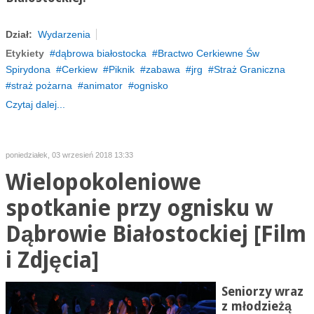
Dział:
Wydarzenia
Etykiety
dąbrowa białostocka
Bractwo Cerkiewne Św
Spirydona
Cerkiew
Piknik
zabawa
jrg
Straż Graniczna
straż pożarna
animator
ognisko
Czytaj dalej...
poniedziałek, 03 wrzesień 2018 13:33
Wielopokoleniowe
spotkanie przy ognisku w
Dąbrowie Białostockiej [Film
i Zdjęcia]
Seniorzy wraz
z młodzieżą