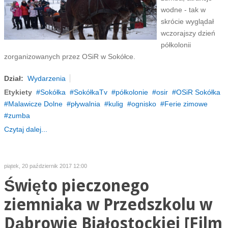
wodne - tak w
skrócie wyglądał
wczorajszy dzień
półkolonii
zorganizowanych przez OSiR w Sokółce.
Dział:
Wydarzenia
Etykiety
Sokółka
SokółkaTv
półkolonie
osir
OSiR Sokółka
Malawicze Dolne
pływalnia
kulig
ognisko
Ferie zimowe
zumba
Czytaj dalej...
piątek, 20 październik 2017 12:00
Święto pieczonego
ziemniaka w Przedszkolu w
Dąbrowie Białostockiej [Film