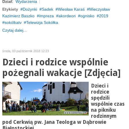
Dział:
Wydarzenia
Etykiety
Dożynki
Sadek
Wiesław Karaś
Mieczysław
Kazimierz Baszko
impreza
akordeon
ognisko
2019
sokólkatv
Telewizja Sokółka
Czytaj dalej...
środa, 03 październik 2018 12:23
Dzieci i rodzice wspólnie
pożegnali wakacje [Zdjęcia]
Dzieci i
rodzice
spędzili
wspólnie czas
na pikniku
rodzinnym
pod Cerkwią pw. Jana Teologa w Dąbrowie
Białostockiej.