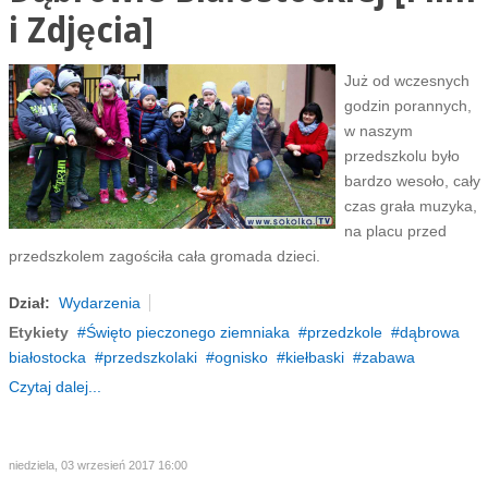
i Zdjęcia]
Już od wczesnych
godzin porannych,
w naszym
przedszkolu było
bardzo wesoło, cały
czas grała muzyka,
na placu przed
przedszkolem zagościła cała gromada dzieci.
Dział:
Wydarzenia
Etykiety
Święto pieczonego ziemniaka
przedzkole
dąbrowa
białostocka
przedszkolaki
ognisko
kiełbaski
zabawa
Czytaj dalej...
niedziela, 03 wrzesień 2017 16:00