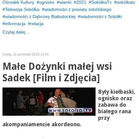
Ośrodek Kultury
ognisko
wianki
2021
SokółkaTv
sokólkatv
Telewizja Sokółka
wiadomości z powiatu sokólskiego
wiadomości z Dąbrowy Białostockiej
wiadomości z Sokółki
informacja
relacja
Czytaj dalej...
środa, 11 wrzesień 2019 14:01
Małe Dożynki małej wsi
Sadek [Film i Zdjęcia]
Były kiełbaski,
ognisko oraz
zabawa do
białego rana
przy
akompaniamencie akordeonu.