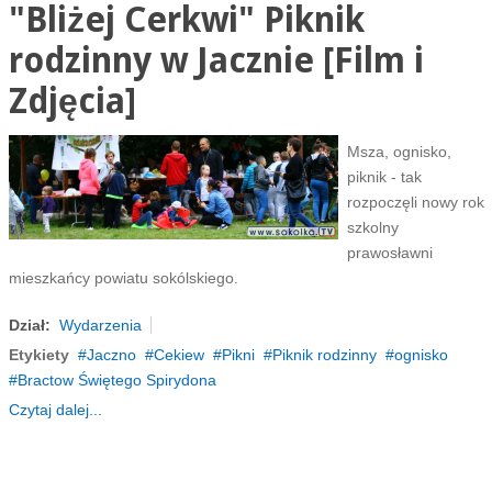
"Bliżej Cerkwi" Piknik
rodzinny w Jacznie [Film i
Zdjęcia]
Msza, ognisko,
piknik - tak
rozpoczęli nowy rok
szkolny
prawosławni
mieszkańcy powiatu sokólskiego.
Dział:
Wydarzenia
Etykiety
Jaczno
Cekiew
Pikni
Piknik rodzinny
ognisko
Bractow Świętego Spirydona
Czytaj dalej...