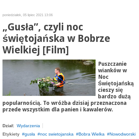
poniedziałek, 05 lipiec 2021 13:06
„Gusła”, czyli noc
świętojańska w Bobrze
Wielkiej [Film]
Puszczanie
wianków w
Noc
Świętojańską
cieszy się
bardzo dużą
popularnością. To wróżba dzisiaj przeznaczona
przede wszystkim dla panien i kawalerów.
Dział:
Wydarzenia
Etykiety
gusła
noc swietojanska
Bobra Wielka
Nowodworski