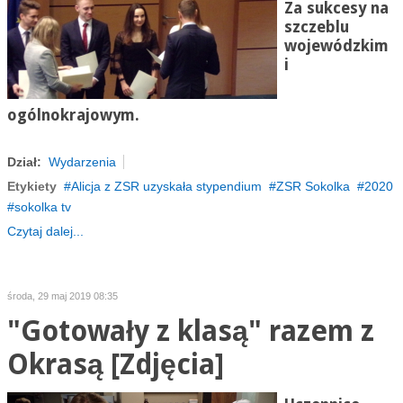
Za sukcesy na
szczeblu
wojewódzkim
i
ogólnokrajowym.
Dział:
Wydarzenia
Etykiety
Alicja z ZSR uzyskała stypendium
ZSR Sokolka
2020
sokolka tv
Czytaj dalej...
środa, 29 maj 2019 08:35
"Gotowały z klasą" razem z
Okrasą [Zdjęcia]