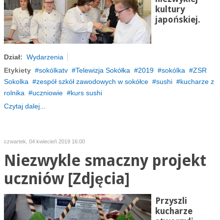
kultury
japońskiej.
Dział:
Wydarzenia
Etykiety
sokólkatv
Telewizja Sokółka
2019
sokólka
ZSR
Sokolka
zespół szkół zawodowych w sokółce
sushi
kucharze z
rolnika
uczniowie
kurs sushi
Czytaj dalej...
czwartek, 04 kwiecień 2019 16:00
Niezwykle smaczny projekt
uczniów [Zdjęcia]
Przyszli
kucharze