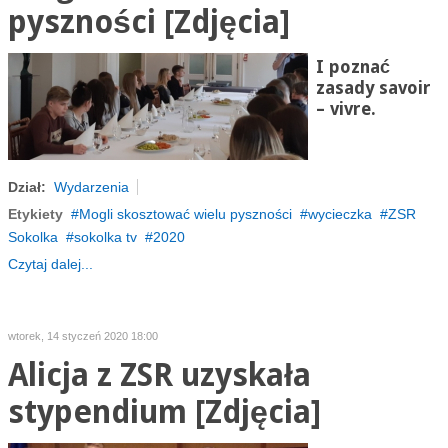
pyszności [Zdjęcia]
I poznać
zasady savoir
– vivre.
Dział:
Wydarzenia
Etykiety
Mogli skosztować wielu pyszności
wycieczka
ZSR
Sokolka
sokolka tv
2020
Czytaj dalej...
wtorek, 14 styczeń 2020 18:00
Alicja z ZSR uzyskała
stypendium [Zdjęcia]