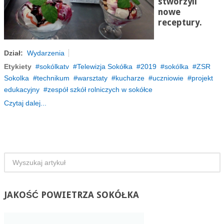
stworzyli
nowe
receptury.
Dział:
Wydarzenia
Etykiety
sokólkatv
Telewizja Sokółka
2019
sokólka
ZSR
Sokolka
technikum
warsztaty
kucharze
uczniowie
projekt
edukacyjny
zespół szkół rolniczych w sokółce
Czytaj dalej...
JAKOŚĆ
POWIETRZA SOKÓŁKA