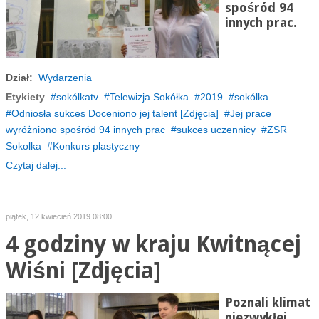
spośród 94
innych prac.
Dział:
Wydarzenia
Etykiety
sokólkatv
Telewizja Sokółka
2019
sokólka
Odniosła sukces Doceniono jej talent [Zdjęcia]
Jej prace
wyróżniono spośród 94 innych prac
sukces uczennicy
ZSR
Sokolka
Konkurs plastyczny
Czytaj dalej...
piątek, 12 kwiecień 2019 08:00
4 godziny w kraju Kwitnącej
Wiśni [Zdjęcia]
Poznali klimat
niezwykłej