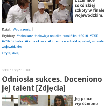
Uczennice
sokólskiej
szkoły w finale
wojewódzkim.
Dział:
Wydarzenia
Etykiety
sokólkatv
telewizja sokolka
sokólka
2019
ZSR
ZSR Sokolka
karos okrasa
Uczennice sokólskiej szkoły w finale
wojewódzkim
Czytaj dalej...
piątek, 17 maj 2019 08:00
Odniosła sukces. Doceniono
jej talent [Zdjęcia]
Jej prace
wyróżniono