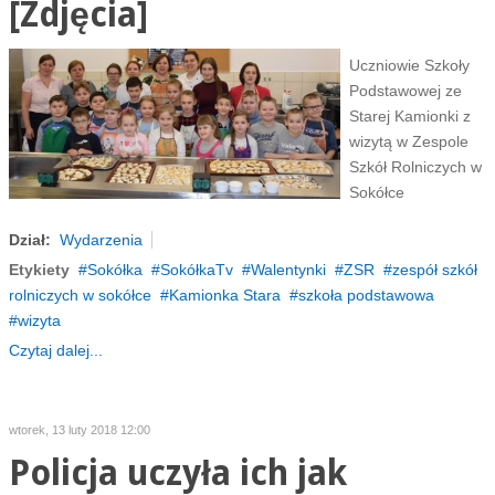
[Zdjęcia]
Uczniowie Szkoły
Podstawowej ze
Starej Kamionki z
wizytą w Zespole
Szkół Rolniczych w
Sokółce
Dział:
Wydarzenia
Etykiety
Sokółka
SokółkaTv
Walentynki
ZSR
zespół szkół
rolniczych w sokółce
Kamionka Stara
szkoła podstawowa
wizyta
Czytaj dalej...
wtorek, 13 luty 2018 12:00
Policja uczyła ich jak