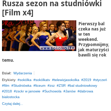
Rusza sezon na studniówki
[Film x4]
Pierwszy bal
czeka nas już
w ten
weekend.
Przypomnijmy,
jak maturzyści
bawili się rok
temu.
Dział:
Wydarzenia
Etykiety
sokólka
sokólkatv
telewizjasokolka
2019
styczeń
film
Studniówka
liceum
zsz
ZSR
bal studniowkowy
2018
zsckr w janowie
Suchowola
Janów
dabrowa
bialostocka
Czytaj dalej...