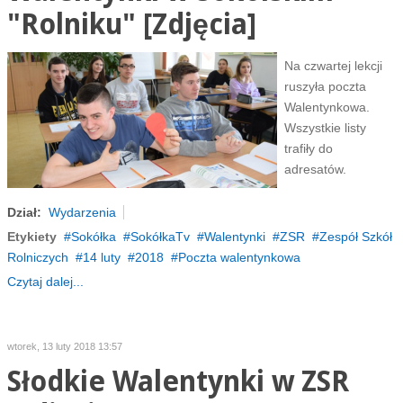
"Rolniku" [Zdjęcia]
Na czwartej lekcji
ruszyła poczta
Walentynkowa.
Wszystkie listy
trafiły do
adresatów.
Dział:
Wydarzenia
Etykiety
Sokółka
SokółkaTv
Walentynki
ZSR
Zespół Szkół
Rolniczych
14 luty
2018
Poczta walentynkowa
Czytaj dalej...
wtorek, 13 luty 2018 13:57
Słodkie Walentynki w ZSR