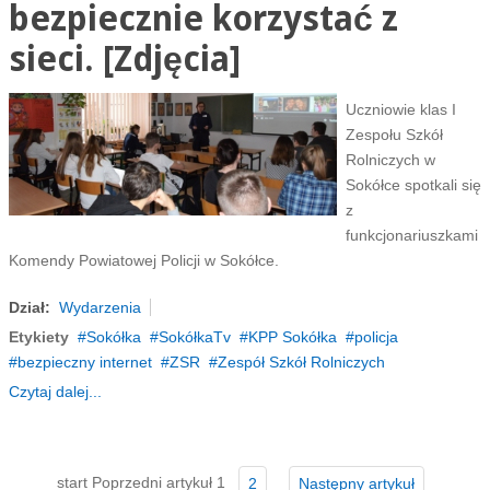
bezpiecznie korzystać z
sieci. [Zdjęcia]
Uczniowie klas I
Zespołu Szkół
Rolniczych w
Sokółce spotkali się
z
funkcjonariuszkami
Komendy Powiatowej Policji w Sokółce.
Dział:
Wydarzenia
Etykiety
Sokółka
SokółkaTv
KPP Sokółka
policja
bezpieczny internet
ZSR
Zespół Szkół Rolniczych
Czytaj dalej...
start
Poprzedni artykuł
1
2
Następny artykuł