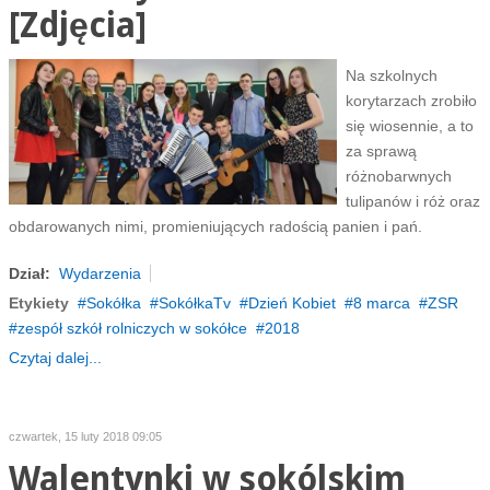
[Zdjęcia]
Na szkolnych
korytarzach zrobiło
się wiosennie, a to
za sprawą
różnobarwnych
tulipanów i róż oraz
obdarowanych nimi, promieniujących radością panien i pań.
Dział:
Wydarzenia
Etykiety
Sokółka
SokółkaTv
Dzień Kobiet
8 marca
ZSR
zespół szkół rolniczych w sokółce
2018
Czytaj dalej...
czwartek, 15 luty 2018 09:05
Walentynki w sokólskim