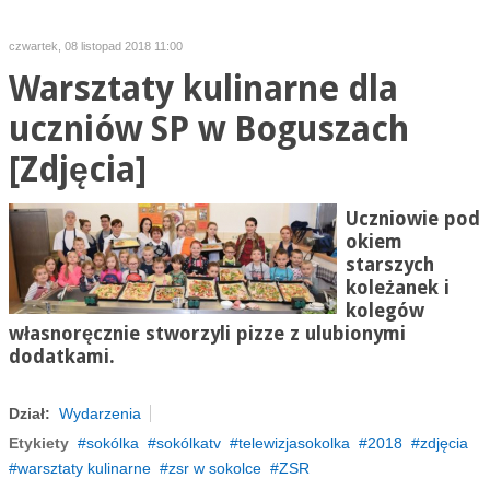
czwartek, 08 listopad 2018 11:00
Warsztaty kulinarne dla
uczniów SP w Boguszach
[Zdjęcia]
Uczniowie pod
okiem
starszych
koleżanek i
kolegów
własnoręcznie stworzyli pizze z ulubionymi
dodatkami.
Dział:
Wydarzenia
Etykiety
sokólka
sokólkatv
telewizjasokolka
2018
zdjęcia
warsztaty kulinarne
zsr w sokolce
ZSR