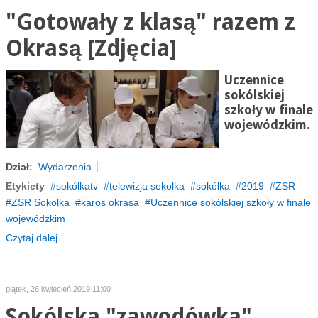
"Gotowały z klasą" razem z
Okrasą [Zdjęcia]
Uczennice
sokólskiej
szkoły w finale
wojewódzkim.
Dział:
Wydarzenia
Etykiety
sokólkatv
telewizja sokolka
sokólka
2019
ZSR
ZSR Sokolka
karos okrasa
Uczennice sokólskiej szkoły w finale
wojewódzkim
Czytaj dalej...
piątek, 26 kwiecień 2019 11:00
Sokólska "zawodówka"