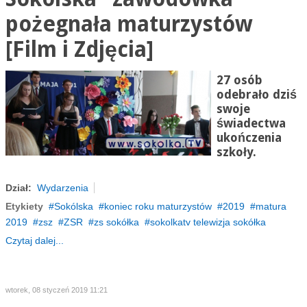
pożegnała maturzystów
[Film i Zdjęcia]
27 osób
odebrało dziś
swoje
świadectwa
ukończenia
szkoły.
Dział:
Wydarzenia
Etykiety
Sokólska
koniec roku maturzystów
2019
matura
2019
zsz
ZSR
zs sokółka
sokolkatv telewizja sokółka
Czytaj dalej...
wtorek, 08 styczeń 2019 11:21