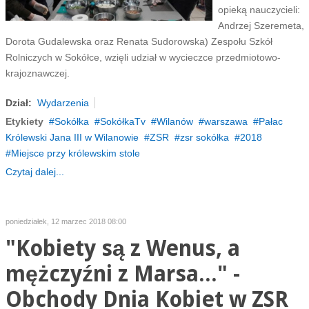
opieką nauczycieli:
Andrzej Szeremeta,
Dorota Gudalewska oraz Renata Sudorowska) Zespołu Szkół
Rolniczych w Sokółce, wzięli udział w wycieczce przedmiotowo-
krajoznawczej.
Dział:
Wydarzenia
Etykiety
Sokółka
SokółkaTv
Wilanów
warszawa
Pałac
Królewski Jana III w Wilanowie
ZSR
zsr sokółka
2018
Miejsce przy królewskim stole
Czytaj dalej...
poniedziałek, 12 marzec 2018 08:00
"Kobiety są z Wenus, a
mężczyźni z Marsa..." -
Obchody Dnia Kobiet w ZSR