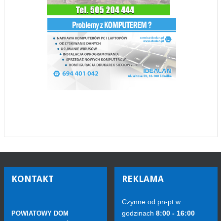
KONTAKT
REKLAMA
Czynne od pn-pt w
godzinach
8:00 - 16:00
POWIATOWY DOM