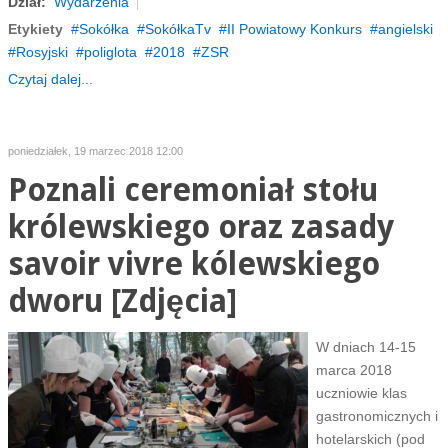
Dział:
Wydarzenia
Etykiety
Sokółka
SokółkaTv
II Powiatowy Konkurs
angielski
Rosyjski
poliglota
2018
ZSR
Czytaj dalej...
poniedziałek, 19 marzec 2018 12:00
Poznali ceremoniał stołu
królewskiego oraz zasady
savoir vivre kólewskiego
dworu [Zdjęcia]
W dniach 14-15
marca 2018
uczniowie klas
gastronomicznych i
hotelarskich (pod