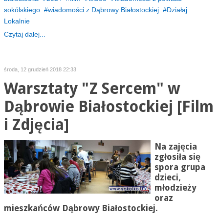
sokólskiego
wiadomości z Dąbrowy Białostockiej
Działaj
Lokalnie
Czytaj dalej...
środa, 12 grudzień 2018 22:33
Warsztaty "Z Sercem" w
Dąbrowie Białostockiej [Film
i Zdjęcia]
Na zajęcia
zgłosiła się
spora grupa
dzieci,
młodzieży
oraz
mieszkańców Dąbrowy Białostockiej.