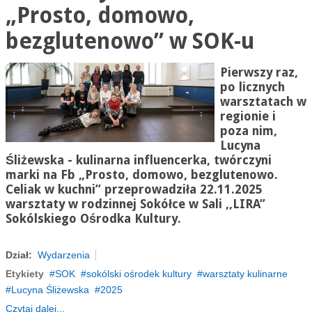
„Prosto, domowo,
bezglutenowo” w SOK-u
Pierwszy raz,
po licznych
warsztatach w
regionie i
poza nim,
Lucyna
Śliżewska - kulinarna influencerka, twórczyni
marki na Fb „Prosto, domowo, bezglutenowo.
Celiak w kuchni” przeprowadziła 22.11.2025
warsztaty w rodzinnej Sokółce w Sali ,,LIRA”
Sokólskiego Ośrodka Kultury.
Dział:
Wydarzenia
Etykiety
SOK
sokólski ośrodek kultury
warsztaty kulinarne
Lucyna Śliżewska
2025
Czytaj dalej...