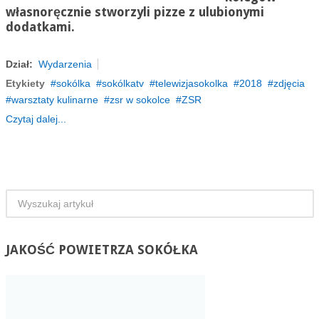
własnoręcznie stworzyli pizze z ulubionymi
dodatkami.
Dział:
Wydarzenia
Etykiety
sokólka
sokólkatv
telewizjasokolka
2018
zdjęcia
warsztaty kulinarne
zsr w sokolce
ZSR
Czytaj dalej...
JAKOŚĆ
POWIETRZA SOKÓŁKA