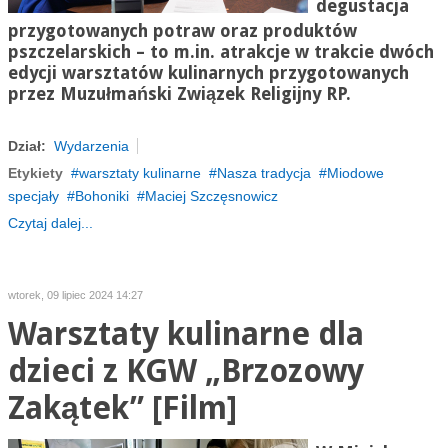
degustacja
przygotowanych potraw oraz produktów
pszczelarskich – to m.in. atrakcje w trakcie dwóch
edycji warsztatów kulinarnych przygotowanych
przez Muzułmański Związek Religijny RP.
Dział:
Wydarzenia
Etykiety
warsztaty kulinarne
Nasza tradycja
Miodowe
specjały
Bohoniki
Maciej Szczęsnowicz
Czytaj dalej...
wtorek, 09 lipiec 2024 14:27
Warsztaty kulinarne dla
dzieci z KGW „Brzozowy
Zakątek” [Film]