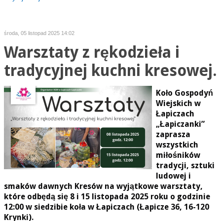
środa, 05 listopad 2025 14:02
Warsztaty z rękodzieła i
tradycyjnej kuchni kresowej.
Koło Gospodyń
Wiejskich w
Łapiczach
„Łapiczanki”
zaprasza
wszystkich
miłośników
tradycji, sztuki
ludowej i
smaków dawnych Kresów na wyjątkowe warsztaty,
które odbędą się 8 i 15 listopada 2025 roku o godzinie
12:00 w siedzibie koła w Łapiczach (Łapicze 36, 16-120
Krynki).