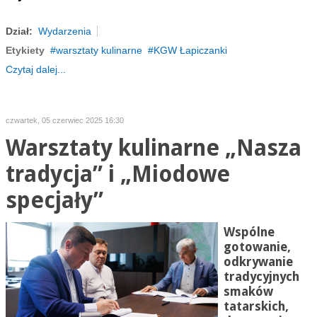
Dział:
Wydarzenia
Etykiety
warsztaty kulinarne
KGW Łapiczanki
Czytaj dalej...
czwartek, 05 czerwiec 2025 16:30
Warsztaty kulinarne „Nasza
tradycja” i „Miodowe
specjały”
Wspólne
gotowanie,
odkrywanie
tradycyjnych
smaków
tatarskich,