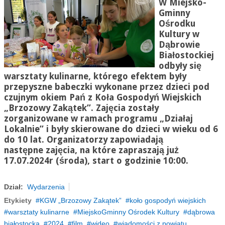
W Miejsko-
Gminny
Ośrodku
Kultury w
Dąbrowie
Białostockiej
odbyły się
warsztaty kulinarne, którego efektem były
przepyszne babeczki wykonane przez dzieci pod
czujnym okiem Pań z Koła Gospodyń Wiejskich
„Brzozowy Zakątek”. Zajęcia zostały
zorganizowane w ramach programu „Działaj
Lokalnie” i były skierowane do dzieci w wieku od 6
do 10 lat. Organizatorzy zapowiadają
następne zajęcia, na które zapraszają już
17.07.
2024r
(środa), start o godzinie 10:00.
Dział:
Wydarzenia
Etykiety
KGW „Brzozowy Zakątek”
koło gospodyń wiejskich
warsztaty kulinarne
MiejskoGminny Ośrodek Kultury
dąbrowa
białostocka
2024
film
wideo
wiadomości z powiatu