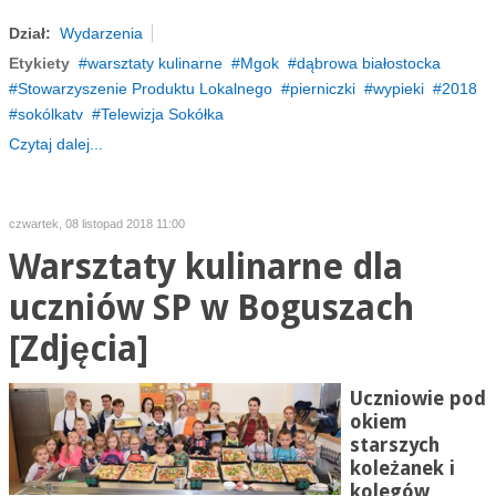
Dział:
Wydarzenia
Etykiety
warsztaty kulinarne
Mgok
dąbrowa białostocka
Stowarzyszenie Produktu Lokalnego
pierniczki
wypieki
2018
sokólkatv
Telewizja Sokółka
Czytaj dalej...
czwartek, 08 listopad 2018 11:00
Warsztaty kulinarne dla
uczniów SP w Boguszach
[Zdjęcia]
Uczniowie pod
okiem
starszych
koleżanek i
kolegów