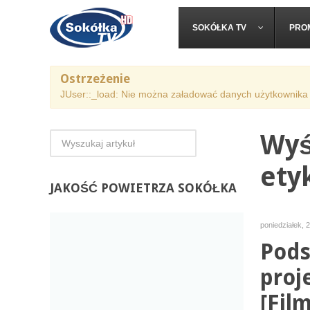
SOKÓŁKA TV
PRO
Ostrzeżenie
JUser::_load: Nie można załadować danych użytkownika 
Wyś
ety
JAKOŚĆ
POWIETRZA SOKÓŁKA
poniedziałek, 
Pods
proj
[Film