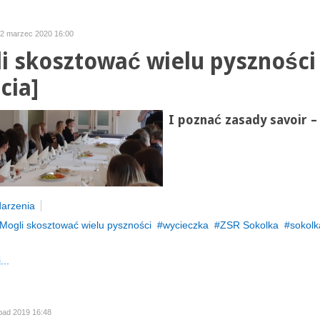
02 marzec 2020 16:00
i skosztować wielu pyszności
cia]
I poznać zasady savoir –
arzenia
Mogli skosztować wielu pyszności
wycieczka
ZSR Sokolka
sokolk
...
opad 2019 16:48