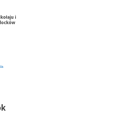
kołaju i
klocków
la
ok