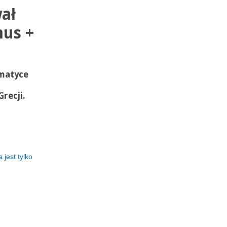
ał
mus +
matyce
,
recji.
jest tylko