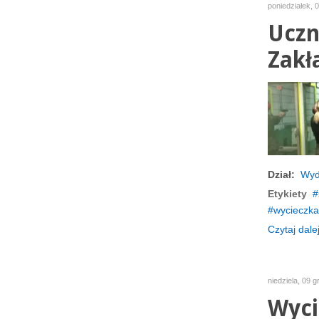
poniedziałek, 
Uczn
Zakł
Dział:
Wyd
Etykiety
wycieczka
Czytaj dalej
niedziela, 09 
Wyci