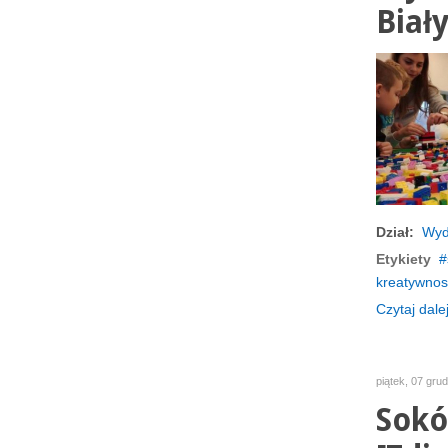
Biał
Dział:
Wyd
Etykiety
kreatywnos
Czytaj dalej
piątek, 07 gru
Sokó