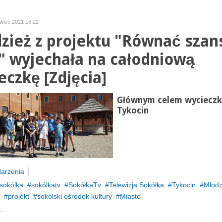
rwiec 2021 16:22
zież z projektu "Równać szan
" wyjechała na całodniową
eczkę [Zdjęcia]
Głównym celem wycieczki
Tykocin
arzenia
sokólka
sokólkatv
SokółkaTv
Telewizja Sokółka
Tykocin
Młodz
projekt
sokólski ośrodek kultury
Miasto
...