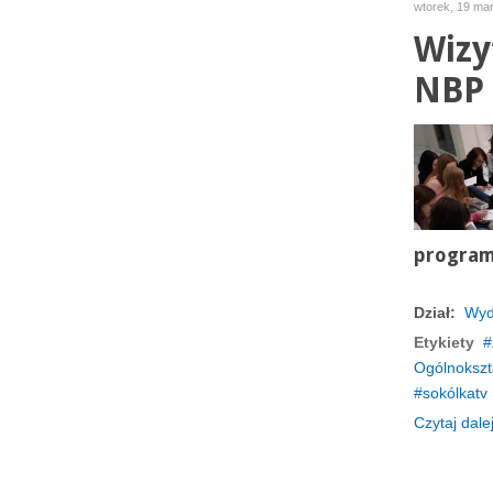
wtorek, 19 ma
Wizy
NBP 
program
Dział:
Wyd
Etykiety
Ogólnokszt
sokólkatv
Czytaj dalej