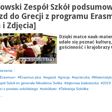
owski Zespół Szkół podsumow
zd do Grecji z programu Eras
 i Zdjęcia]
Dzięki matce nauk-mate
udało się poznać kulturę
gościnność i krajobrazy G
arzenia
Erasmus+
Erasmus plus
wyjazd
grecja
wycieczka
Matematyka 
pół Szkół im generała Nikodema Sulika
dąbrowa białostocka
2019
i z powiatu sokólskiego
sokólkatv
Telewizja Sokółka
...