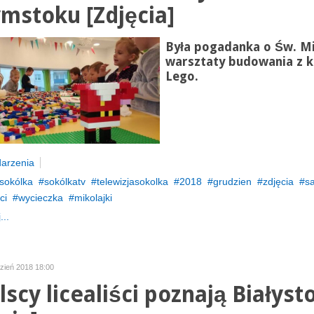
ymstoku [Zdjęcia]
Była pogadanka o Św. Mi
warsztaty budowania z 
Lego.
arzenia
sokólka
sokólkatv
telewizjasokolka
2018
grudzien
zdjęcia
sa
ci
wycieczka
mikolajki
...
dzień 2018 18:00
lscy licealiści poznają Białyst