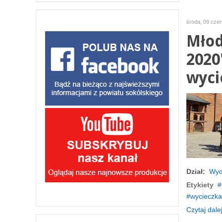
środa, 09 cze
Młod
2020
wyci
Dział:
Wyd
Etykiety
wycieczka
Czytaj dalej