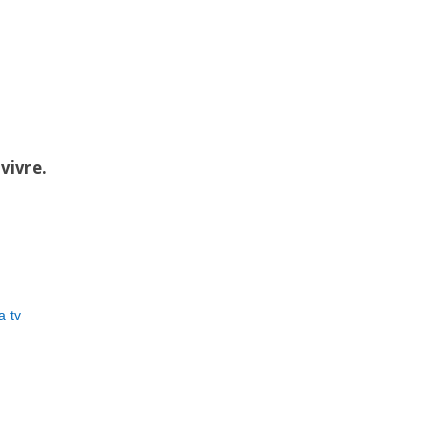
 vivre.
a tv