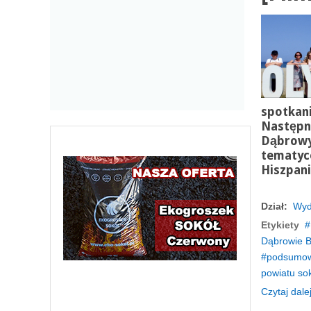
spotkan
Następni
Dąbrowy
tematyce
Hiszpani
Dział:
Wyd
Etykiety
Dąbrowie Bi
podsumow
powiatu so
Czytaj dalej