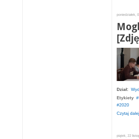
poniedziałek, 
Mogl
[Zdję
Dział:
Wyd
Etykiety
2020
Czytaj dalej
piątek, 22 list