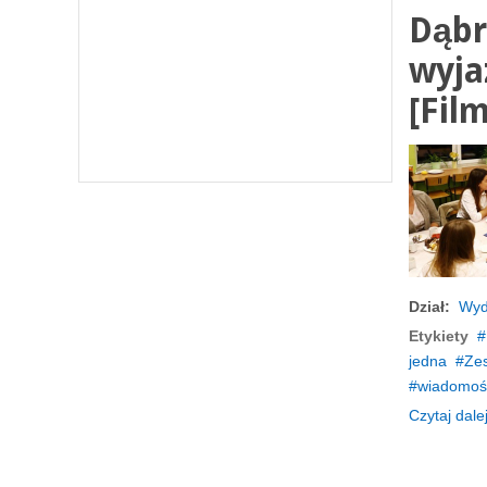
Dąbr
wyja
[Film
Dział:
Wyd
Etykiety
jedna
Zes
wiadomośc
Czytaj dalej