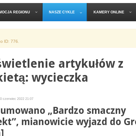
MOCJA REGIONU
NASZE CYKLE
KAMERY ONLINE
o ID: 776.
wietlenie artykułów z
kietą: wycieczka
20 czerwiec 2022 21:07
umowano „Bardzo smaczny
ekt”, mianowicie wyjazd do Gr
]