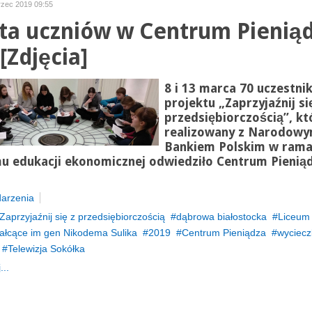
rzec 2019 09:55
ta uczniów w Centrum Pienią
[Zdjęcia]
8 i 13 marca 70 uczestni
projektu „Zaprzyjaźnij si
przedsiębiorczością”, k
realizowany z Narodow
Bankiem Polskim w ram
u edukacji ekonomicznej odwiedziło Centrum Pieniąd
arzenia
Zaprzyjaźnij się z przedsiębiorczością
dąbrowa białostocka
Liceum
ałcące im gen Nikodema Sulika
2019
Centrum Pieniądza
wyciecz
Telewizja Sokółka
...