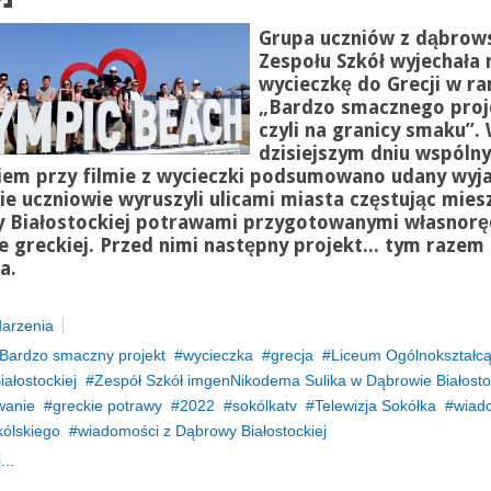
Grupa uczniów z dąbrow
Zespołu Szkół wyjechała 
wycieczkę do Grecji w r
„Bardzo smacznego proj
czyli na granicy smaku”.
dzisiejszym dniu wspóln
iem przy filmie z wycieczki podsumowano udany wyja
e uczniowie wyruszyli ulicami miasta częstując mie
 Białostockiej potrawami przygotowanymi własnorę
 greckiej. Przed nimi następny projekt... tym razem
a.
arzenia
Bardzo smaczny projekt
wycieczka
grecja
Liceum Ogólnokształc
ałostockiej
Zespół Szkół imgenNikodema Sulika w Dąbrowie Białosto
anie
greckie potrawy
2022
sokólkatv
Telewizja Sokółka
wiad
kólskiego
wiadomości z Dąbrowy Białostockiej
...