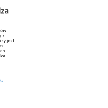
dza
ków
ę z
tóry
jest
ym
ach
za.
ka