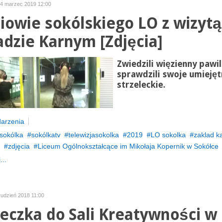
04 marzec 2019 12:00
iowie sokólskiego LO z wizyt
adzie Karnym [Zdjęcia]
Zwiedzili więzienny pawil
sprawdzili swoje umiejęt
strzeleckie.
arzenia
sokólka
sokólkatv
telewizjasokolka
2019
LO sokolka
zaklad k
zdjęcia
Liceum Ogólnokształcące im Mikołaja Kopernik w Sokółce
...
grudzień 2018 11:00
eczka do Sali Kreatywności w