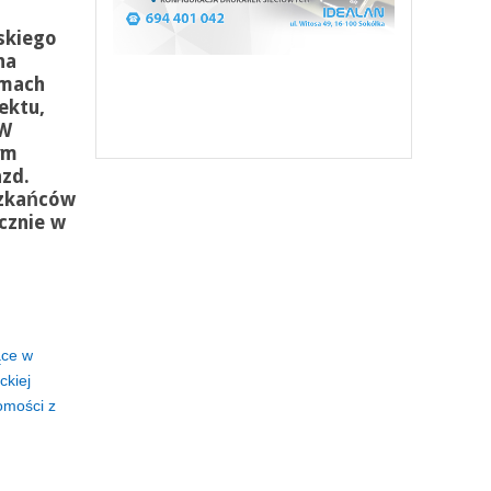
skiego
na
amach
ektu,
 W
ym
zd.
szkańców
cznie w
ące w
ckiej
omości z